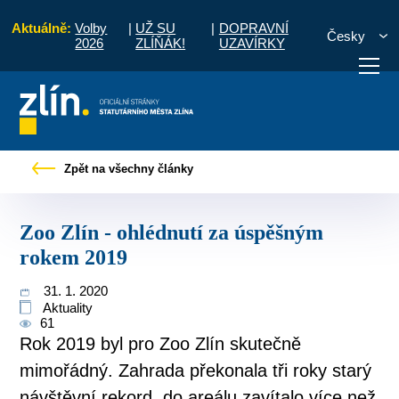
Aktuálně:
Volby
|
UŽ SU
|
DOPRAVNÍ
Česky
2026
ZLÍŇÁK!
UZAVÍRKY
čany
Tiskové zprávy
Zoo Zlín - ohlédnutí za úspěšným rokem 2019
Zpět na všechny články
otřebuji vyřídit
Potřebuji zaplatit
Diskuzní fór
Zoo Zlín - ohlédnutí za úspěšným
rokem 2019
31. 1. 2020
Aktuality
61
Rok 2019 byl pro Zoo Zlín skutečně
mimořádný. Zahrada překonala tři roky starý
návštěvní rekord, do areálu zavítalo více než