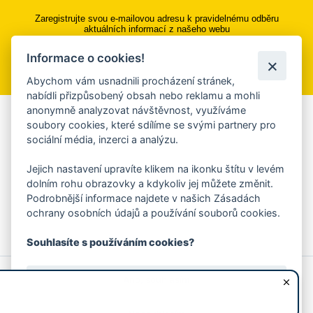
Zaregistrujte svou e-mailovou adresu k pravidelnému odběru
aktuálních informací z našeho webu
Informace o cookies!
Přihlásit se k odběru
Abychom vám usnadnili procházení stránek,
nabídli přizpůsobený obsah nebo reklamu a mohli
anonymně analyzovat návštěvnost, využíváme
Aplikace Mobilní rozhlas
soubory cookies, které sdílíme se svými partnery pro
sociální média, inzerci a analýzu.
Chcete dostávat do svého mobilu či mailu upozornění na
blížící se nebezpečí, odstávky, poruchy a výpadky energií,
Jejich nastavení upravíte klikem na ikonku štítu v levém
ankety, pozvánky na kulturní a sportovní akce?
dolním rohu obrazovky a kdykoliv jej můžete změnit.
Více informací o aplikaci
Podrobnější informace najdete v našich Zásadách
ochrany osobních údajů a používání souborů cookies.
Souhlasíte s používáním cookies?
© 2026 Magistrát města Zlína
Prohlášení o používání cookies
Ano, souhlasím
všechna práva vyhrazena
Ochrana osobních údajů
Prohlášení o přístupnosti
Podněty k webovým stránkám
Kontakt:
webmaster@zlin.eu