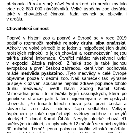
překonala tři roky starý návštěvní rekord, do areálu zavítalo
více než 680 000 návštěvníků. Velké úspěchy zoo dosáhla
také v chovatelské činnosti, řada novinek se objevila i
v areálu.
Chovatelská činnost
Poprvé v historii zoo a poprvé v Evropě se v roce 2019
podařilo rozmnožit
mořské rejnoky druhu siba ománská
.
Ačkoliv ve volné přírodě je to jeden z nejpočetnějších druhů
mořských rejnoků, o jejich chování a rozmnožování nejsou
takřka žádné informace. Čtveřici mláďat návštěvníci uvidí
v expozici Zátoka rejnoků. Zlínská zoo je také jedinou
evropskou a první českou zahradou, která vloni odchovala
mládě
medvěda pyskatého
. „Tyto medvědy v celé Evropě
objevíme pouze v sedmi zoo. Náš sameček tak výrazně
přispěje k oživení současné nepříliš zdravé populace tohoto
druhu medvěda,“ uvedl hlavní zoolog Kamil Čihák.
Mimořádná jsou i tři mláďata tygrů ussurijských, která po
genetické stránce patří k těm nejcennějším v evropských
chovech. „Po třinácti letech chovu jako první česká a
slovenská zoo slavili odchov čápa sedlatého. Velkým
úspěchem je také nejpočetnější světový odchov u nesytů
afrických,“ dodal Kamil Čihák. Nesyty africké chová 41
světových institucí, za uplynulých 12 měsíců se v nich vylíhlo
30 mláďat. Téměř jednu polovinu tvořila zlínská mláďata.