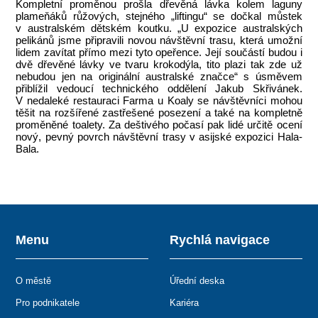
Kompletní proměnou prošla dřevěná lávka kolem laguny
plameňáků růžových, stejného „liftingu“ se dočkal můstek
v australském dětském koutku. „U expozice australských
pelikánů jsme připravili novou návštěvní trasu, která umožní
lidem zavítat přímo mezi tyto opeřence. Její součástí budou i
dvě dřevěné lávky ve tvaru krokodýla, tito plazi tak zde už
nebudou jen na originální australské značce“ s úsměvem
přiblížil vedoucí technického oddělení Jakub Skřivánek.
V nedaleké restauraci Farma u Koaly se návštěvníci mohou
těšit na rozšířené zastřešené posezení a také na kompletně
proměněné toalety. Za deštivého počasí pak lidé určitě ocení
nový, pevný povrch návštěvní trasy v asijské expozici Hala-
Bala.
Menu
Rychlá navigace
O městě
Úřední deska
Pro podnikatele
Kariéra