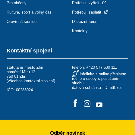
Pro občany
Potřebuji vyřídit
Kultura, sport a volný čas
Potřebuji zaplatit
Otevřená radnice
Diskuzní fórum
Kontakty
Kontaktní spojení
statutární město Zlín
telefon:
+420 577 630 111
náměstí Míru 12
infolinka s online přepisem
760 01 Zlín
řeči pro osoby s postižením
(
všechna kontaktní spojení
)
sluchu
datová schránka: ID: 5ttb7bs
IČO: 00283924
Odběr novinek