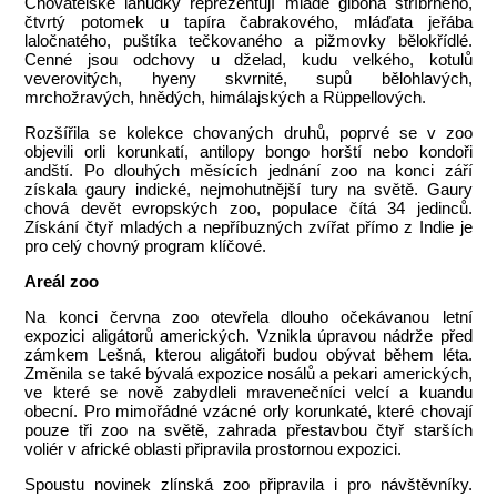
Chovatelské lahůdky reprezentují mládě gibona stříbrného,
čtvrtý potomek u tapíra čabrakového, mláďata jeřába
laločnatého, puštíka tečkovaného a pižmovky bělokřídlé.
Cenné jsou odchovy u dželad, kudu velkého, kotulů
veverovitých, hyeny skvrnité, supů bělohlavých,
mrchožravých, hnědých, himálajských a Rüppellových.
Rozšířila se kolekce chovaných druhů, poprvé se v zoo
objevili orli korunkatí, antilopy bongo horští nebo kondoři
andští. Po dlouhých měsících jednání zoo na konci září
získala gaury indické, nejmohutnější tury na světě. Gaury
chová devět evropských zoo, populace čítá 34 jedinců.
Získání čtyř mladých a nepříbuzných zvířat přímo z Indie je
pro celý chovný program klíčové.
Areál zoo
Na konci června zoo otevřela dlouho očekávanou letní
expozici aligátorů amerických. Vznikla úpravou nádrže před
zámkem Lešná, kterou aligátoři budou obývat během léta.
Změnila se také bývalá expozice nosálů a pekari amerických,
ve které se nově zabydleli mravenečníci velcí a kuandu
obecní. Pro mimořádné vzácné orly korunkaté, které chovají
pouze tři zoo na světě, zahrada přestavbou čtyř starších
voliér v africké oblasti připravila prostornou expozici.
Spoustu novinek zlínská zoo připravila i pro návštěvníky.