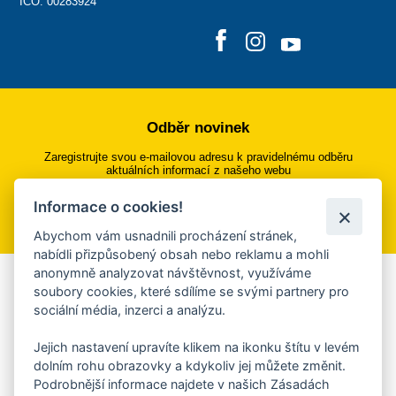
IČO: 00283924
Odběr novinek
Zaregistrujte svou e-mailovou adresu k pravidelnému odběru
aktuálních informací z našeho webu
Informace o cookies!
Přihlásit se k odběru
Abychom vám usnadnili procházení stránek,
nabídli přizpůsobený obsah nebo reklamu a mohli
anonymně analyzovat návštěvnost, využíváme
Aplikace Mobilní rozhlas
soubory cookies, které sdílíme se svými partnery pro
sociální média, inzerci a analýzu.
Chcete dostávat do svého mobilu či mailu upozornění na
blížící se nebezpečí, odstávky, poruchy a výpadky energií,
Jejich nastavení upravíte klikem na ikonku štítu v levém
ankety, pozvánky na kulturní a sportovní akce?
dolním rohu obrazovky a kdykoliv jej můžete změnit.
Více informací o aplikaci
Podrobnější informace najdete v našich Zásadách