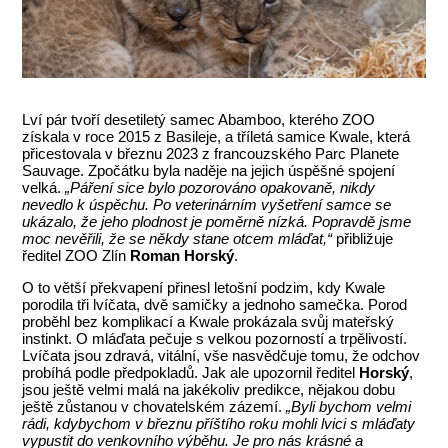
Lví pár tvoří desetiletý samec Abamboo, kterého ZOO
získala v roce 2015 z Basileje, a tříletá samice Kwale, která
přicestovala v březnu 2023 z francouzského Parc Planete
Sauvage. Zpočátku byla naděje na jejich úspěšné spojení
velká.
„Páření sice bylo pozorováno opakovaně, nikdy
nevedlo k úspěchu. Po veterinárním vyšetření samce se
ukázalo, že jeho plodnost je poměrně nízká. Popravdě jsme
moc nevěřili, že se někdy stane otcem mláďat,“
přibližuje
ředitel ZOO Zlín
Roman Horský
.
O to větší překvapení přinesl letošní podzim, kdy Kwale
porodila tři lvíčata, dvě samičky a jednoho samečka. Porod
proběhl bez komplikací a Kwale prokázala svůj mateřský
instinkt. O mláďata pečuje s velkou pozorností a trpělivostí.
Lvíčata jsou zdravá, vitální, vše nasvědčuje tomu, že odchov
probíhá podle předpokladů. Jak ale upozornil ředitel
Horský
,
jsou ještě velmi malá na jakékoliv predikce, nějakou dobu
ještě zůstanou v chovatelském zázemí.
„Byli bychom velmi
rádi, kdybychom v březnu příštího roku mohli lvici s mláďaty
vypustit do venkovního výběhu. Je pro nás krásné a