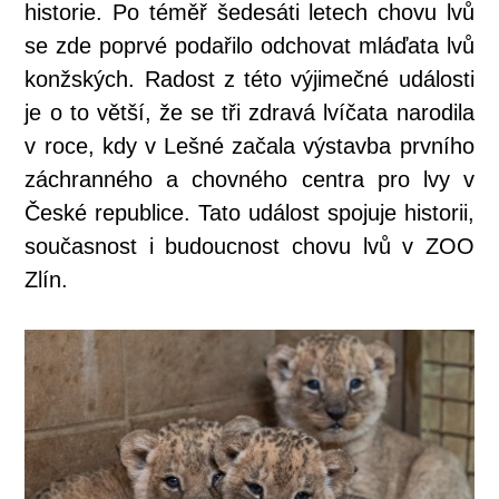
historie. Po téměř šedesáti letech chovu lvů
se zde poprvé podařilo odchovat mláďata lvů
konžských. Radost z této výjimečné události
je o to větší, že se tři zdravá lvíčata narodila
v roce, kdy v Lešné začala výstavba prvního
záchranného a chovného centra pro lvy v
České republice. Tato událost spojuje historii,
současnost i budoucnost chovu lvů v ZOO
Zlín.