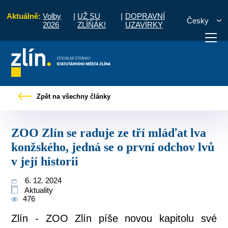
Aktuálně:
Volby
|
UŽ SU
|
DOPRAVNÍ
Česky
2026
ZLÍŇÁK!
UZAVÍRKY
e ze tří mláďat lva konžského, jedná se o první odchov lvů v její historii
Zpět na všechny články
otřebuji vyřídit
Potřebuji zaplatit
Diskuzní fór
ZOO Zlín se raduje ze tří mláďat lva
konžského, jedná se o první odchov lvů
v její historii
6. 12. 2024
Aktuality
476
Zlín - ZOO Zlín píše novou kapitolu své