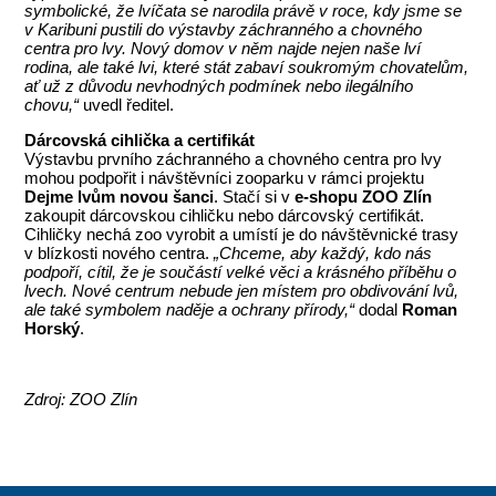
symbolické, že lvíčata se narodila právě v roce, kdy jsme se
v Karibuni pustili do výstavby záchranného a chovného
centra pro lvy. Nový domov v něm najde nejen naše lví
rodina, ale také lvi, které stát zabaví soukromým chovatelům,
ať už z důvodu nevhodných podmínek nebo ilegálního
chovu,“
uvedl ředitel.
Dárcovská cihlička a certifikát
Výstavbu prvního záchranného a chovného centra pro lvy
mohou podpořit i návštěvníci zooparku v rámci projektu
Dejme lvům novou šanci
. Stačí si v
e-shopu ZOO Zlín
zakoupit dárcovskou cihličku nebo dárcovský certifikát.
Cihličky nechá zoo vyrobit a umístí je do návštěvnické trasy
v blízkosti nového centra.
„Chceme, aby každý, kdo nás
podpoří, cítil, že je součástí velké věci a krásného příběhu o
lvech. Nové centrum nebude jen místem pro obdivování lvů,
ale také symbolem naděje a ochrany přírody,“
dodal
Roman
Horský
.
Zdroj: ZOO Zlín