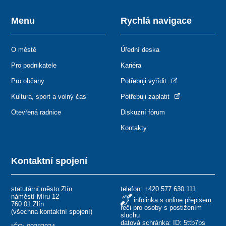
Menu
Rychlá navigace
O městě
Úřední deska
Pro podnikatele
Kariéra
Pro občany
Potřebuji vyřídit
Kultura, sport a volný čas
Potřebuji zaplatit
Otevřená radnice
Diskuzní fórum
Kontakty
Kontaktní spojení
statutární město Zlín
telefon:
+420 577 630 111
náměstí Míru 12
infolinka s online přepisem
760 01 Zlín
řeči pro osoby s postižením
(
všechna kontaktní spojení
)
sluchu
datová schránka: ID: 5ttb7bs