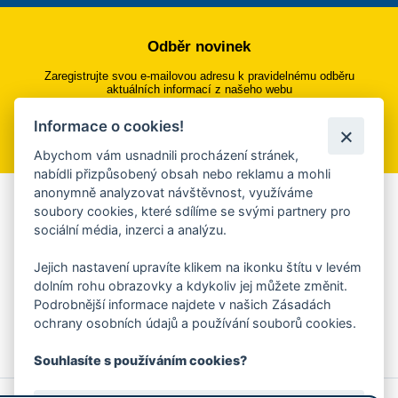
Odběr novinek
Zaregistrujte svou e-mailovou adresu k pravidelnému odběru
aktuálních informací z našeho webu
Informace o cookies!
Přihlásit se k odběru
Abychom vám usnadnili procházení stránek,
nabídli přizpůsobený obsah nebo reklamu a mohli
anonymně analyzovat návštěvnost, využíváme
Aplikace Mobilní rozhlas
soubory cookies, které sdílíme se svými partnery pro
sociální média, inzerci a analýzu.
Chcete dostávat do svého mobilu či mailu upozornění na
blížící se nebezpečí, odstávky, poruchy a výpadky energií,
Jejich nastavení upravíte klikem na ikonku štítu v levém
ankety, pozvánky na kulturní a sportovní akce?
dolním rohu obrazovky a kdykoliv jej můžete změnit.
Více informací o aplikaci
Podrobnější informace najdete v našich Zásadách
ochrany osobních údajů a používání souborů cookies.
Souhlasíte s používáním cookies?