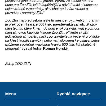
přispívá k jeho dobrému jménu. Věřím, že letošní sezóna
bude pro Zoo Zlín ještě úspěšnější a návštěvníci si odnesou
nejen krásné vzpomínky, ale i chuť se k nám vracet a
poznávat i samotný Zlín.“
Zoo Zlín má před sebou ještě tři měsíce roku, velkým přáním
je překročení hranice
800 tisíc návštěvníků za rok
.
„Každý
návštěvník, který k nám do konce roku zavítá, může pomoct
napsat novou kapitolu historie Zoo Zlín. Přijeďte si užít
jedinečnou atmosféru naší zoo, zavítejte na večerní prohlídky,
na křest jaguáří samičky nebo na halloweenské oslavy. Letos
můžeme společně magickou hranici 800 tisíc lidí skutečně
překonat,“
vyzval ředitel
Roman Horský
.
Zdroj: ZOO ZLÍN
Menu
Rychlá navigace