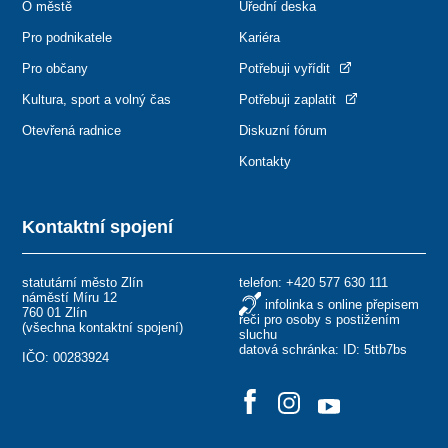
O městě
Úřední deska
Pro podnikatele
Kariéra
Pro občany
Potřebuji vyřídit
Kultura, sport a volný čas
Potřebuji zaplatit
Otevřená radnice
Diskuzní fórum
Kontakty
Kontaktní spojení
statutární město Zlín
telefon:
+420 577 630 111
náměstí Míru 12
infolinka s online přepisem
760 01 Zlín
řeči pro osoby s postižením
(
všechna kontaktní spojení
)
sluchu
datová schránka: ID: 5ttb7bs
IČO: 00283924