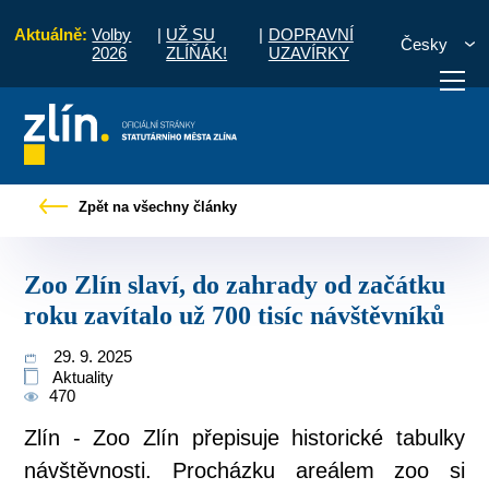
Aktuálně:
Volby
|
UŽ SU
|
DOPRAVNÍ
Česky
2026
ZLÍŇÁK!
UZAVÍRKY
Zlín slaví, do zahrady od začátku roku zavítalo už 700 tisíc návštěvníků
Zpět na všechny články
otřebuji vyřídit
Potřebuji zaplatit
Diskuzní fór
Zoo Zlín slaví, do zahrady od začátku
roku zavítalo už 700 tisíc návštěvníků
29. 9. 2025
Aktuality
470
Zlín - Zoo Zlín přepisuje historické tabulky
návštěvnosti. Procházku areálem zoo si