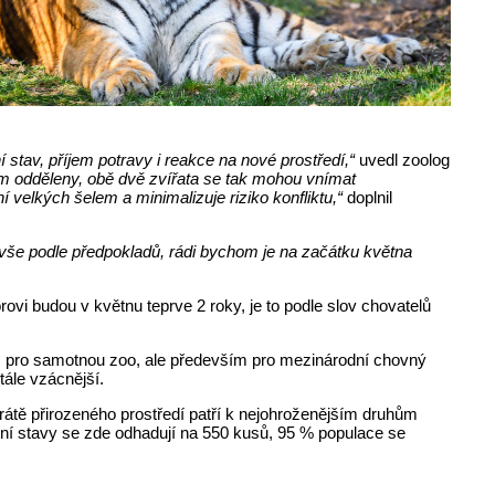
í stav, příjem potravy i reakce na nové prostředí,“
uvedl zoolog
em odděleny, obě dvě zvířata se tak mohou vnímat
velkých šelem a minimalizuje riziko konfliktu,“
doplnil
vše podle předpokladů, rádi bychom je na začátku května
vi budou v květnu teprve 2 roky, je to podle slov chovatelů
 pro samotnou zoo, ale především pro mezinárodní chovný
tále vzácnější.
rátě přirozeného prostředí patří k nejohroženějším druhům
tní stavy se zde odhadují na 550 kusů, 95 % populace se