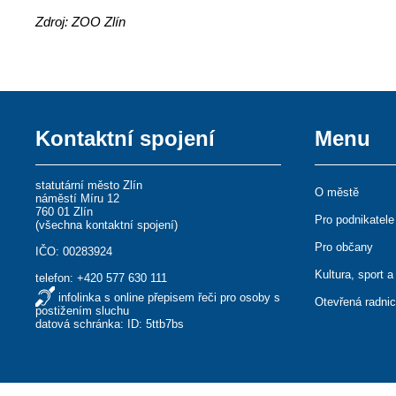
Zdroj: ZOO Zlín
Kontaktní spojení
Menu
statutární město Zlín
O městě
náměstí Míru 12
760 01 Zlín
Pro podnikatele
(
všechna kontaktní spojení
)
Pro občany
IČO: 00283924
Kultura, sport a
telefon:
+420 577 630 111
infolinka s online přepisem řeči pro osoby s
Otevřená radni
postižením sluchu
datová schránka: ID: 5ttb7bs