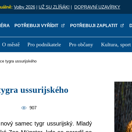
uálně:
Volby 2026
|
UŽ SU ZLÍŇÁK!
|
DOPRAVNÍ UZAVÍRKY
IÉRA
POTŘEBUJI VYŘÍDIT
POTŘEBUJI ZAPLATIT
O městě
Pro podnikatele
Pro občany
Kultura, sport
a
Kariéra
P
ce tygra ussurijského
tygra ussurijského
907
 nový samec tygr ussurijský. Mladý