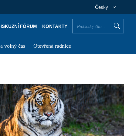
Česky
DISKUZNÍ FÓRUM
KONTAKTY
 a volný čas
Otevřená radnice
otřebuji vyřídit
Potřebuji zaplatit