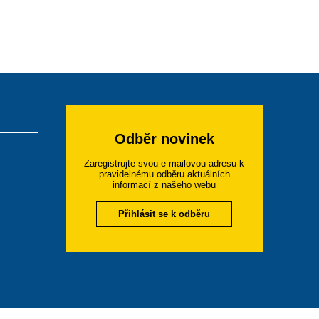
Odběr novinek
Zaregistrujte svou e-mailovou adresu k
pravidelnému odběru aktuálních
informací z našeho webu
Přihlásit se k odběru