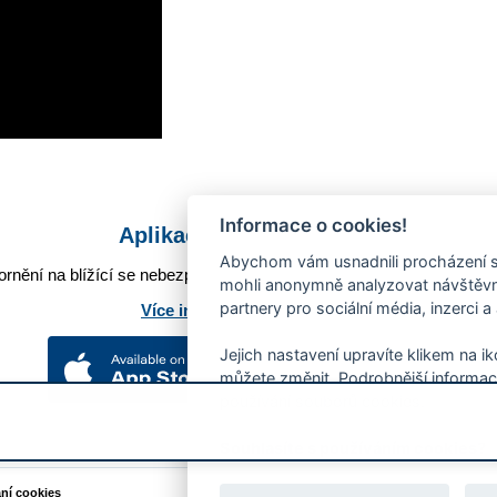
Informace o cookies!
Aplikace Mobilní rozhlas
Abychom vám usnadnili procházení s
rnění na blížící se nebezpečí, odstávky, poruchy a výpadky energií,
mohli anonymně analyzovat návštěvno
partnery pro sociální média, inzerci a
Více informací o aplikaci
Jejich nastavení upravíte klikem na i
můžete změnit. Podrobnější informac
používání souborů cookies.
Souhlasíte s používáním cookies?
ání cookies
Podněty k webovým stránkám