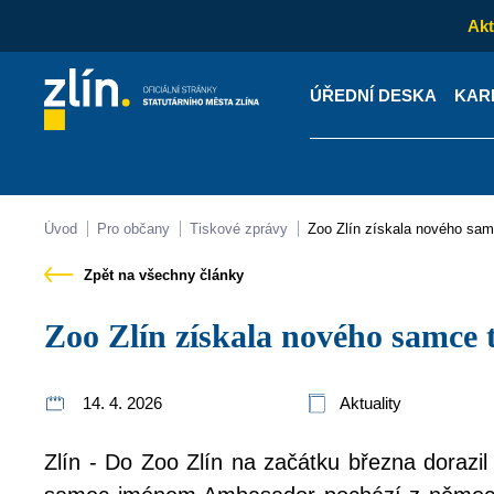
Akt
ÚŘEDNÍ DESKA
KAR
Kontakty
Úřední desk
Úvod
Pro občany
Tiskové zprávy
Zoo Zlín získala nového sam
Zpět na všechny články
Zoo Zlín získala nového samce 
14. 4. 2026
Aktuality
Zlín - Do Zoo Zlín na začátku března dorazil