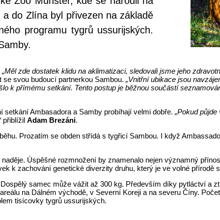
 Zoo Münster, kde se narodil na
 a do Zlína byl přivezen na základě
ného programu tygrů ussurijských.
 Samby.
.
„Měl zde dostatek klidu na aklimatizaci, sledovali jsme jeho zdravotn
t se svou budoucí partnerkou Sambou.
„Vnitřní ubikace jsou navzáj
ošlo k přímému setkání. Tento postup je běžnou součástí seznamování 
ní setkání Ambasadora a Samby probíhají velmi dobře.
„Pokud půjde 
“
přiblížil
Adam Brezáni
.
běhu. Prozatím se obden střídá s tygřicí Sambou. I když Ambassadoro
ké naděje. Úspěšné rozmnožení by znamenalo nejen významný přínos
 k zachování genetické diverzity druhu, který je ve volné přírodě s
. Dospělý samec může vážit až 300 kg. Především díky pytláctví a zt
o areálu na Dálném východě, v Severní Koreji a na severu Číny. Poče
em tisícovky tygrů ussurijských.