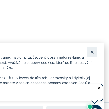
tránek, nabídli přizpůsobený obsah nebo reklamu a
 ankety, pozvánky na kulturní a sportovní akce?
st, využíváme soubory cookies, které sdílíme se svými
 analýzu.
konku štítu v levém dolním rohu obrazovky a kdykoliv jej
e najdete v našich Zásadách ochrany osobních údajů a