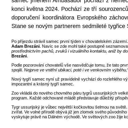
samec jménem Ambasador pochází z německé
konci května 2024. Pochází ze tří sourozenců
doporučení koordinátora Evropského záchov
Stane se novým partnerem sedmileté tygřice
Po příjezdu strávil samec první týden v chovatelském zázemí
Adam Brezáni
. Navíc se zde mohl také postupně seznamova
prostřednictvím pachů, zvuků i vizuálního kontaktu, aniž by d
Brezáni
.
Podle pozorování chovatelů vše nasvědčuje tomu, že tato prv
spojili. Nejprve ve vnitřní ubikaci, poté i ve venkovním výběhu,
Nový tygří samec nyní už pravidelně vychází do rozlehlého vý
impozantní a krásný tygří samec.
Zoo vkládá do nového chovného páru tygrů ussurijských vel
program. Každé odchované mládě představuje důležitý příspěvek
Tygr ussurijský je vůbec největší kočkovitou šelmou na světě
zvířat. Ve volné přírodě obývá již jen zlomek svého původníh
vyskytuje právě na Dálném východě. Ve světových zoo žije kol