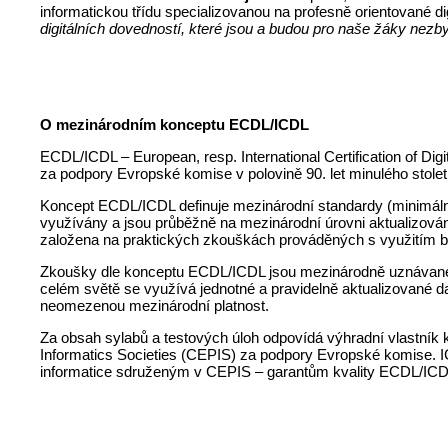
informatickou třídu specializovanou na profesně orientované d
digitálních dovedností, které jsou a budou pro naše žáky nezby
O mezinárodním konceptu ECDL/ICDL
ECDL/ICDL – European, resp. International Certification of Digit
za podpory Evropské komise v polovině 90. let minulého stolet
Koncept ECDL/ICDL definuje mezinárodní standardy (minimální v
využívány a jsou průběžně na mezinárodní úrovni aktualizován
založena na praktických zkouškách prováděných s využitím b
Zkoušky dle konceptu ECDL/ICDL jsou mezinárodně uznávané, 
celém světě se využívá jednotné a pravidelně aktualizované d
neomezenou mezinárodní platnost.
Za obsah sylabů a testových úloh odpovídá výhradní vlastník
Informatics Societies (CEPIS) za podpory Evropské komise. 
informatice sdruženým v CEPIS – garantům kvality ECDL/ICD