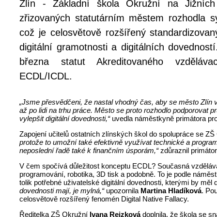
Zlín - Základní škola Okružní na Jižníc
zřizovaných statutárním městem rozhodla 
což je celosvětově rozšířený standardizovaný
digitální gramotnosti a digitálních dovednost
března statut Akreditovaného vzdělávac
ECDL/ICDL.
„Jsme přesvědčeni, že nastal vhodný čas, aby se město Zlín více
až po lidi na trhu práce. Město se proto rozhodlo podporovat
vylepšit digitální dovednosti,“
uvedla náměstkyně primátora pro
Zapojení učitelů ostatních zlínských škol do spolupráce se
protože to umožní také efektivně využívat technické a program
neposlední řadě také k finančním úsporám,“
zdůraznil primáto
V čem spočívá důležitost konceptu ECDL? Současná vzdělávací
programování, robotika, 3D tisk a podobně. To je podle námě
tolik potřebné uživatelské digitální dovednosti, kterými by mě
dovednosti mají, je mylná,“
upozornila
Martina Hladíková
. Po
celosvětově rozšířený fenomén Digital Native Fallacy.
Ředitelka ZŠ Okružní
Ivana Rejzková
doplnila, že škola se s