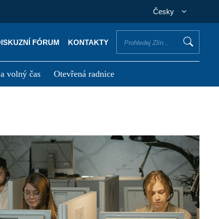
Česky
DISKUZNÍ FÓRUM
KONTAKTY
 a volný čas
Otevřená radnice
otřebuji vyřídit
Potřebuji zaplatit