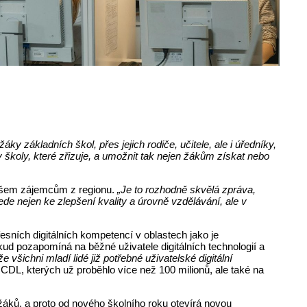
y základních škol, přes jejich rodiče, učitele, ale i úředníky,
školy, které zřizuje, a umožnit tak nejen žákům získat nebo
 všem zájemcům z regionu.
„Je to rozhodně skvělá zpráva,
de nejen ke zlepšení kvality a úrovně vzdělávání, ale v
ních digitálních kompetencí v oblastech jako je
kud pozapomíná na běžné uživatele digitálních technologií a
e všichni mladí lidé již potřebné uživatelské digitální
CDL, kterých už proběhlo více než 100 milionů, ale také na
žáků, a proto od nového školního roku otevírá novou