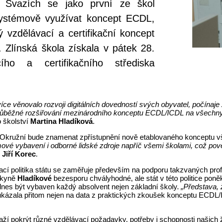
h Svazích se jako první ze škol
systémově využívat koncept ECDL,
 vzdělávací a certifikační koncept
í. Zlínská škola získala v pátek 28.
ího a certifikačního střediska
 věnovalo rozvoji digitálních dovedností svých obyvatel, počínaje žák
 průběžné rozšiřování mezinárodního konceptu ECDL/ICDL na všechny 
 školství
Martina Hladíková
.
 ZŠ Okružní bude znamenat zpřístupnění nově etablovaného konceptu
ové vybavení i odborné lidské zdroje napříč všemi školami, což pove
r
Jiří Korec
.
 politika státu se zaměřuje především na podporu takzvaných profes
stkyně
Hladíkové
bezesporu chvályhodné, ale stát v této politice poně
l dnes být vybaven každý absolvent nejen základní školy.
„Představa, ž
ukázala přitom nejen na data z praktických zkoušek konceptu ECDL/I
naží pokrýt různé vzdělávací požadavky, potřeby i schopnosti našich 