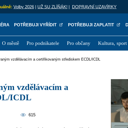
uálně:
Volby 2026
|
UŽ SU ZLÍŇÁK!
|
DOPRAVNÍ UZAVÍRKY
IÉRA
POTŘEBUJI VYŘÍDIT
POTŘEBUJI ZAPLATIT
O městě
Pro podnikatele
Pro občany
Kultura, sport
a
Kariéra
P
tovaným vzdělávacím a certifikovaným střediskem ECDL/ICDL
CDL/ICDL
615