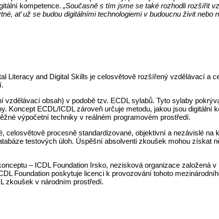
igitální kompetence.
„Současně s tím jsme se také rozhodli rozšířit 
tné, ať už se budou digitálními technologiemi v budoucnu živit nebo n
al Literacy and Digital Skills je celosvětově rozšířený vzdělávací a ce
í.
zdělávací obsah) v podobě tzv. ECDL sylabů. Tyto sylaby pokrývající
y. Koncept ECDL/ICDL zároveň určuje metodu, jakou jsou digitální 
ěžné výpočetní techniky v reálném programovém prostředí.
celosvětově procesně standardizované, objektivní a nezávislé na 
atabáze testových úloh. Úspěšní absolventi zkoušek mohou získat ně
 konceptu – ICDL Foundation Irsko, nezisková organizace založená v
ICDL Foundation poskytuje licenci k provozování tohoto mezinárodn
L zkoušek v národním prostředí.