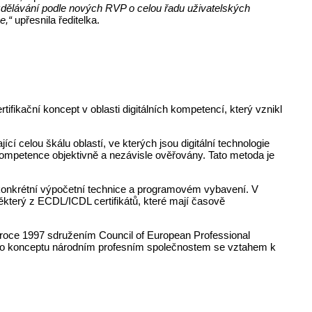
vzdělávání podle nových RVP o celou řadu uživatelských
e,“
upřesnila ředitelka.
rtifikační koncept v oblasti digitálních kompetencí, který vznikl
 celou škálu oblastí, ve kterých jsou digitální technologie
kompetence objektivně a nezávisle ověřovány. Tato metoda je
konkrétní výpočetní technice a programovém vybavení. V
který z ECDL/ICDL certifikátů, které mají časově
 roce 1997 sdružením Council of European Professional
ího konceptu národním profesním společnostem se vztahem k