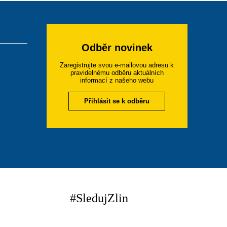
Odběr novinek
Zaregistrujte svou e-mailovou adresu k
pravidelnému odběru aktuálních
informací z našeho webu
Přihlásit se k odběru
#SledujZlin