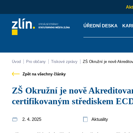
Akt
ÚŘEDNÍ DESKA
KAR
Kontakty
Úřední desk
Úvod
Pro občany
Tiskové zprávy
ZŠ Okružní je nově Akredi
Zpět na všechny články
ZŠ Okružní je nově Akreditovaným vzdělávacím a
certifikovaným střediskem E
2. 4. 2025
Aktuality