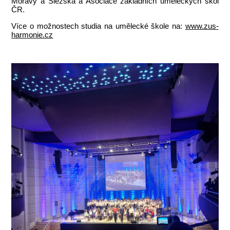
Moravy a Slezska a Asociace základních uměleckých škol
ČR.
Více o možnostech studia na umělecké škole na:
www.zus-
harmonie.cz