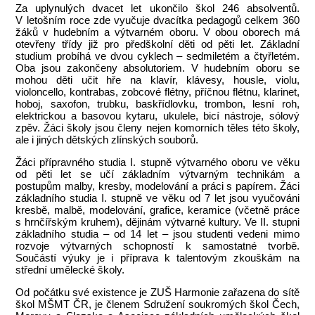
Za uplynulých dvacet let ukončilo škol 246 absolventů.
V letošním roce zde vyučuje dvacítka pedagogů celkem 360
žáků v hudebním a výtvarném oboru. V obou oborech má
otevřeny třídy již pro předškolní děti od pěti let.
Základní
studium probíhá ve dvou cyklech – sedmiletém a čtyřletém.
Oba jsou zakončeny absolutoriem. V hudebním oboru se
mohou děti učit hře na klavír, klávesy, housle, violu,
violoncello, kontrabas, zobcové flétny, příčnou flétnu, klarinet,
hoboj, saxofon, trubku, baskřídlovku, trombon, lesní roh,
elektrickou a basovou kytaru, ukulele, bicí nástroje, sólový
zpěv. Žáci školy jsou členy nejen komorních těles této školy,
ale i jiných dětských zlínských souborů.
Žáci přípravného studia I. stupně výtvarného oboru ve věku
od pěti let se učí základním výtvarným technikám a
postupům malby, kresby, modelování a práci s papírem. Žáci
základního studia I. stupně ve věku od 7 let jsou vyučováni
kresbě, malbě, modelování, grafice, keramice (včetně práce
s hrnčířským kruhem), dějinám výtvarné kultury. Ve II. stupni
základního studia – od 14 let – jsou studenti vedeni mimo
rozvoje výtvarných schopností k samostatné tvorbě.
Součástí výuky je i příprava k talentovým zkouškám na
střední umělecké školy.
Od počátku své existence je ZUŠ Harmonie zařazena do sítě
škol MŠMT ČR, je členem Sdružení soukromých škol Čech,