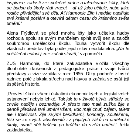
inspirace, radosti ze společné práce a talentované žáky, kteří
se budou do školy rádi vracet – ať už jako učitelé, nebo jako
rodiče přivádějící své děti. Ať Harmonie Zlín i nadále naplňuje
své krásné poslání a otevírá dětem cestu do krásného světa
umění.“
Alena Frýdlová se před mnoha léty jako učitelka hudby
rozhodla spolu se svým manželem splnit svůj sen a založit
soukromou uměleckou školu. Touha vytvořit školu dle
vlastních představ byla podle jejích slov neodolatelná.
„Na té
počáteční euforii jsme začali stavět,“
vzpomněla.
ZUŠ Harmonie, do které zakladatelka vložila všechny
dlouholeté zkušenosti z pedagogické práce i svoje tvůrčí
představy a vize vznikla v roce 1995. Díky podpoře zlínské
radnice poté získala střechu nad hlavou a začala se psát její
úspěšná historie.
„Provést školu všemi úskalími ekonomických a legislativních
ustanovení nebylo lehké
. Tak jak to v životě bývá, střídaly se
chvíle naděje i beznaděje. A přesto tato malá zuška žije a
denně předává své umění všem, kdo mají chuť, zájem, talent
ale i trpělivost. Žije svými besídkami, koncerty, soutěžemi,
těší se ze svých absolventů i z přijatých žáků na umělecké
školy, uvádí děti krůček po krůčku do světa umění
,“ řekla
zakladatelka.