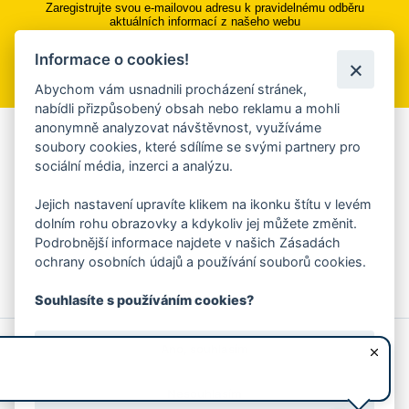
Zaregistrujte svou e-mailovou adresu k pravidelnému odběru
aktuálních informací z našeho webu
Informace o cookies!
Přihlásit se k odběru
Abychom vám usnadnili procházení stránek,
nabídli přizpůsobený obsah nebo reklamu a mohli
anonymně analyzovat návštěvnost, využíváme
Aplikace Mobilní rozhlas
soubory cookies, které sdílíme se svými partnery pro
sociální média, inzerci a analýzu.
Chcete dostávat do svého mobilu či mailu upozornění na
blížící se nebezpečí, odstávky, poruchy a výpadky energií,
Jejich nastavení upravíte klikem na ikonku štítu v levém
ankety, pozvánky na kulturní a sportovní akce?
dolním rohu obrazovky a kdykoliv jej můžete změnit.
Více informací o aplikaci
Podrobnější informace najdete v našich Zásadách
ochrany osobních údajů a používání souborů cookies.
Souhlasíte s používáním cookies?
© 2026 Magistrát města Zlína
Prohlášení o používání cookies
Ano, souhlasím
všechna práva vyhrazena
Ochrana osobních údajů
Prohlášení o přístupnosti
Podněty k webovým stránkám
Kontakt:
webmaster@zlin.eu
Nesouhlasím