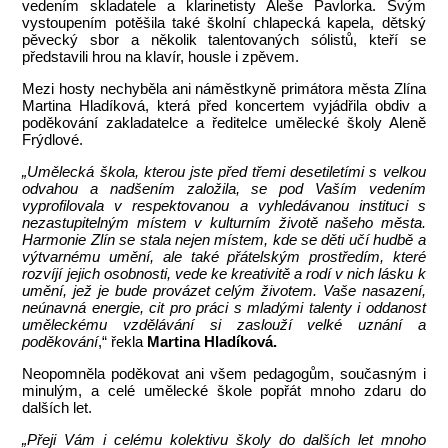
vedením skladatele a klarinetisty Aleše Pavlorka. Svým
vystoupením potěšila také školní chlapecká kapela, dětský
pěvecký sbor a několik talentovaných sólistů, kteří se
představili hrou na klavír, housle i zpěvem.
Mezi hosty nechyběla ani náměstkyně primátora města Zlína
Martina Hladíková, která před koncertem vyjádřila obdiv a
poděkování zakladatelce a ředitelce umělecké školy Aleně
Frýdlové.
„Umělecká škola, kterou jste před třemi desetiletími s velkou
odvahou a nadšením založila, se pod Vaším vedením
vyprofilovala v respektovanou a vyhledávanou instituci s
nezastupitelným místem v kulturním životě našeho města.
Harmonie Zlín se stala nejen místem, kde se děti učí hudbě a
výtvarnému umění, ale také přátelským prostředím, které
rozvíjí jejich osobnosti, vede ke kreativitě a rodí v nich lásku k
umění, jež je bude provázet celým životem. Vaše nasazení,
neúnavná energie, cit pro práci s mladými talenty i oddanost
uměleckému vzdělávání si zaslouží velké uznání a
poděkování
,“ řekla
Martina Hladíková.
Neopomněla poděkovat ani všem pedagogům, současným i
minulým, a celé umělecké škole popřát mnoho zdaru do
dalších let.
„Přeji Vám i celému kolektivu školy do dalších let mnoho