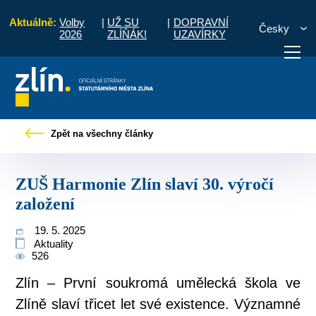
Aktuálně:
Volby
|
UŽ SU
|
DOPRAVNÍ
Česky
2026
ZLÍŇÁK!
UZAVÍRKY
občany
Tiskové zprávy
ZUŠ Harmonie Zlín slaví 30. výročí založení
Zpět na všechny články
otřebuji vyřídit
Potřebuji zaplatit
Diskuzní fór
ZUŠ Harmonie Zlín slaví 30. výročí
založení
19. 5. 2025
Aktuality
526
Zlín – První soukromá umělecká škola ve
Zlíně slaví třicet let své existence. Významné