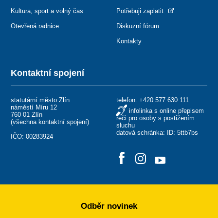
Kultura, sport a volný čas
Potřebuji zaplatit
Otevřená radnice
Diskuzní fórum
Kontakty
Kontaktní spojení
statutární město Zlín
telefon:
+420 577 630 111
náměstí Míru 12
infolinka s online přepisem
760 01 Zlín
řeči pro osoby s postižením
(
všechna kontaktní spojení
)
sluchu
datová schránka: ID: 5ttb7bs
IČO: 00283924
Odběr novinek