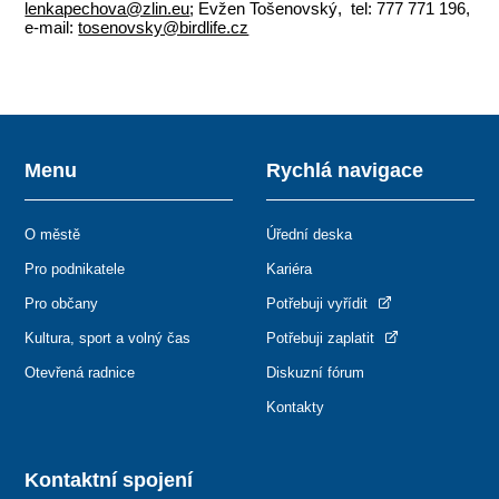
lenkapechova@zlin.eu
; Evžen Tošenovský, tel: 777 771 196,
e-mail:
tosenovsky@birdlife.cz
Menu
Rychlá navigace
O městě
Úřední deska
Pro podnikatele
Kariéra
Pro občany
Potřebuji vyřídit
Kultura, sport a volný čas
Potřebuji zaplatit
Otevřená radnice
Diskuzní fórum
Kontakty
Kontaktní spojení