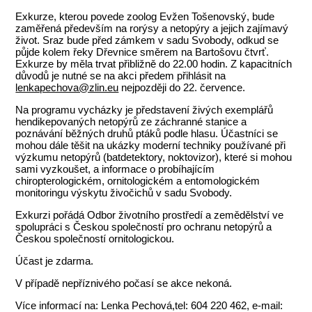
Exkurze, kterou povede zoolog Evžen Tošenovský, bude
zaměřená především na rorýsy a netopýry a jejich zajímavý
život. Sraz bude před zámkem v sadu Svobody, odkud se
půjde kolem řeky Dřevnice směrem na Bartošovu čtvrť.
Exkurze by měla trvat přibližně do 22.00 hodin. Z kapacitních
důvodů je nutné se na akci předem přihlásit na
lenkapechova@zlin.eu
nejpozději do 22. července.
Na programu vycházky je představení živých exemplářů
hendikepovaných netopýrů ze záchranné stanice a
poznávání běžných druhů ptáků podle hlasu. Účastníci se
mohou dále těšit na ukázky moderní techniky používané při
výzkumu netopýrů (batdetektory, noktovizor), které si mohou
sami vyzkoušet, a informace o probíhajícím
chiropterologickém, ornitologickém a entomologickém
monitoringu výskytu živočichů v sadu Svobody.
Exkurzi pořádá Odbor životního prostředí a zemědělství ve
spolupráci s Českou společností pro ochranu netopýrů a
Českou společností ornitologickou.
Účast je zdarma.
V případě nepříznivého počasí se akce nekoná.
Více informací na: Lenka Pechová,tel: 604 220 462, e-mail: