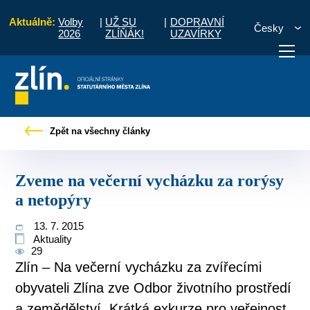
Aktuálně:
Volby
|
UŽ SU
|
DOPRAVNÍ
Česky
2026
ZLÍŇÁK!
UZAVÍRKY
Tiskové zprávy
Zveme na večerní vycházku za rorýsy a netopýry
Zpět na všechny články
otřebuji vyřídit
Potřebuji zaplatit
Diskuzní fór
Zveme na večerní vycházku za rorýsy
a netopýry
13. 7. 2015
Aktuality
29
Zlín – Na večerní vycházku za zvířecími
obyvateli Zlína zve Odbor životního prostředí
a zemědělství. Krátká exkurze pro veřejnost