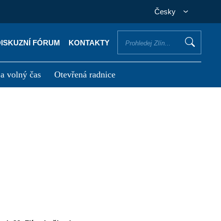
Česky
DISKUZNÍ FÓRUM
KONTAKTY
 a volný čas
Otevřená radnice
otřebuji vyřídit
Potřebuji zaplatit