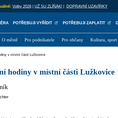
uálně:
Volby 2026
|
UŽ SU ZLÍŇÁK!
|
DOPRAVNÍ UZAVÍRKY
IÉRA
POTŘEBUJI VYŘÍDIT
POTŘEBUJI ZAPLATIT
O městě
Pro podnikatele
Pro občany
Kultura, sport
a
Kariéra
P
hodiny v místní části Lužkovice
dní hodiny v místní části Lužkovice
ník
chter
a