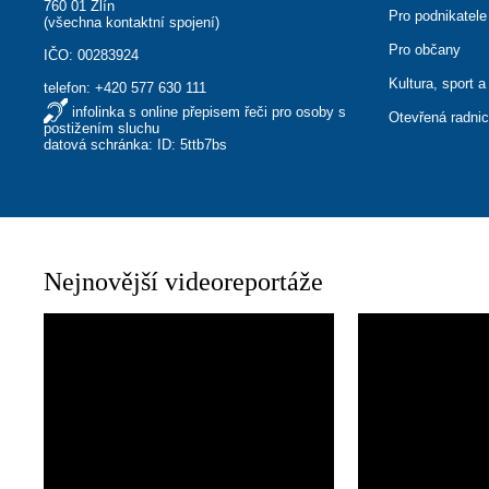
760 01 Zlín
Pro podnikatele
(
všechna kontaktní spojení
)
Pro občany
IČO: 00283924
Kultura, sport a
telefon:
+420 577 630 111
infolinka s online přepisem řeči pro osoby s
Otevřená radni
postižením sluchu
datová schránka: ID: 5ttb7bs
Nejnovější videoreportáže