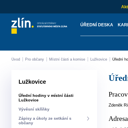
Akt
ÚŘEDNÍ DESKA
KAR
Kontakty
Úřední desk
Úvod
Pro občany
Místní části a komise
Lužkovice
Úřední 
Úře
Lužkovice
Pracov
Úřední hodiny v místní části
Lužkovice
Zdeněk Ri
Vývěsní skříňky
Adres
Zápisy a úkoly ze setkání s
občany