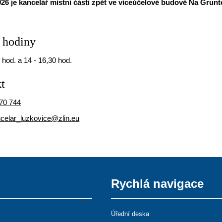
2026 je kancelář místní části zpět ve víceúčelové budově Na Grunte
 hodiny
 hod. a 14 - 16,30 hod.
t
70 744
celar_luzkovice@zlin.eu
Rychlá navigace
Úřední deska