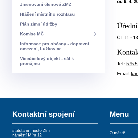
od 9. 4. 
Jmenovaní členové ZMZ
Hlášení místního rozhlasu
Plán zimní údržby
Úřední
Komise MČ
ČT 11 - 13
Informace pro občany - dopravní
omezení, Lužkovice
Kontak
Víceúčelový objekt - sál k
pronájmu
Tel.:
575 5
Email:
kan
Kontaktní spojení
Menu
statutární město Zlín
O městě
náměstí Míru 12