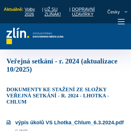
Aktuálně:
Volby
|
UŽ SU
|
DOPRAVNÍ
Česky
2026
ZLÍŇÁK!
UZAVÍRKY
ly ze setkání s občany
Veřejná setkání - r. 2024 (aktualizace 10/2025)
otřebuji vyřídit
Potřebuji zaplatit
Diskuzní fór
Veřejná setkání - r. 2024 (aktualizace
10/2025)
DOKUMENTY KE STAŽENÍ ZE SLOŽKY
VEŘEJNÁ SETKÁNÍ - R. 2024 - LHOTKA -
CHLUM
výpis úkolů VS Lhotka_Chlum_6.3.2024.pdf