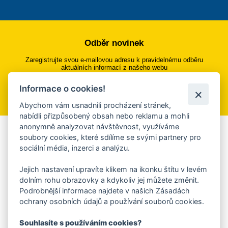
Odběr novinek
Zaregistrujte svou e-mailovou adresu k pravidelnému odběru
aktuálních informací z našeho webu
Informace o cookies!
Přihlásit se k odběru
Abychom vám usnadnili procházení stránek,
nabídli přizpůsobený obsah nebo reklamu a mohli
anonymně analyzovat návštěvnost, využíváme
Aplikace Mobilní rozhlas
soubory cookies, které sdílíme se svými partnery pro
sociální média, inzerci a analýzu.
Chcete dostávat do svého mobilu či mailu upozornění na
blížící se nebezpečí, odstávky, poruchy a výpadky energií,
Jejich nastavení upravíte klikem na ikonku štítu v levém
ankety, pozvánky na kulturní a sportovní akce?
dolním rohu obrazovky a kdykoliv jej můžete změnit.
Více informací o aplikaci
Podrobnější informace najdete v našich Zásadách
ochrany osobních údajů a používání souborů cookies.
Souhlasíte s používáním cookies?