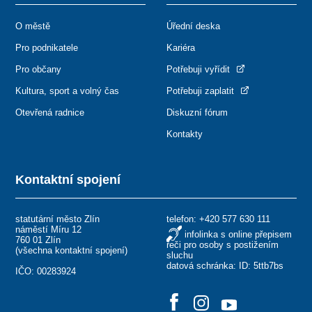
O městě
Úřední deska
Pro podnikatele
Kariéra
Pro občany
Potřebuji vyřídit
Kultura, sport a volný čas
Potřebuji zaplatit
Otevřená radnice
Diskuzní fórum
Kontakty
Kontaktní spojení
statutární město Zlín
telefon:
+420 577 630 111
náměstí Míru 12
infolinka s online přepisem
760 01 Zlín
řeči pro osoby s postižením
(
všechna kontaktní spojení
)
sluchu
datová schránka: ID: 5ttb7bs
IČO: 00283924