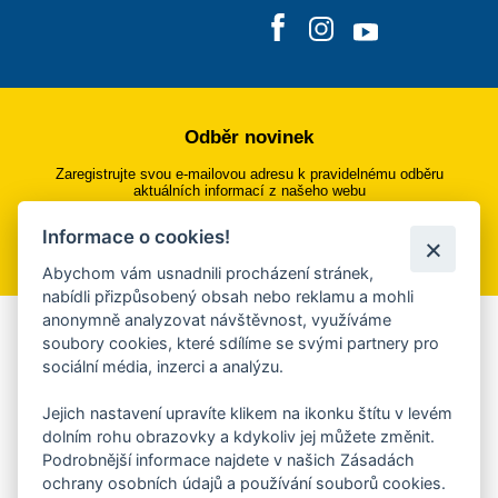
Odběr novinek
Zaregistrujte svou e-mailovou adresu k pravidelnému odběru
aktuálních informací z našeho webu
Informace o cookies!
Přihlásit se k odběru
Abychom vám usnadnili procházení stránek,
nabídli přizpůsobený obsah nebo reklamu a mohli
anonymně analyzovat návštěvnost, využíváme
Aplikace Mobilní rozhlas
soubory cookies, které sdílíme se svými partnery pro
sociální média, inzerci a analýzu.
Chcete dostávat do svého mobilu či mailu upozornění na
blížící se nebezpečí, odstávky, poruchy a výpadky energií,
Jejich nastavení upravíte klikem na ikonku štítu v levém
ankety, pozvánky na kulturní a sportovní akce?
dolním rohu obrazovky a kdykoliv jej můžete změnit.
Více informací o aplikaci
Podrobnější informace najdete v našich Zásadách
ochrany osobních údajů a používání souborů cookies.