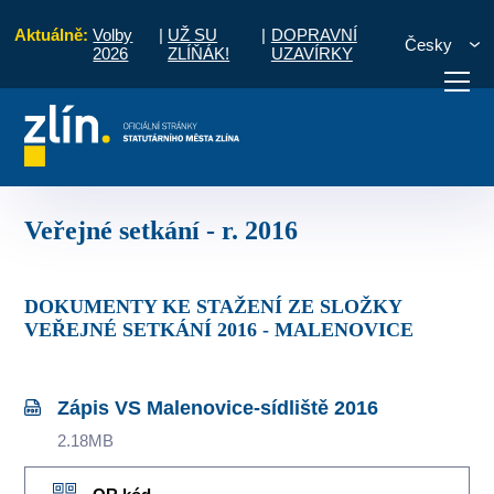
Aktuálně:
Volby
|
UŽ SU
|
DOPRAVNÍ
Česky
2026
ZLÍŇÁK!
UZAVÍRKY
novice
Zápisy a úkoly ze setkání s občany
Veřejné setkání - r. 2016
otřebuji vyřídit
Potřebuji zaplatit
Diskuzní fór
Veřejné setkání - r. 2016
DOKUMENTY KE STAŽENÍ ZE SLOŽKY
VEŘEJNÉ SETKÁNÍ 2016 - MALENOVICE
Zápis VS Malenovice-sídliště 2016
2.18MB