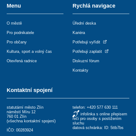
Menu
Rychlá navigace
O městě
Úřední deska
Pro podnikatele
Kariéra
Pro občany
Potřebuji vyřídit
Kultura, sport a volný čas
Potřebuji zaplatit
Otevřená radnice
Diskuzní fórum
Kontakty
Kontaktní spojení
statutární město Zlín
telefon:
+420 577 630 111
náměstí Míru 12
infolinka s online přepisem
760 01 Zlín
řeči pro osoby s postižením
(
všechna kontaktní spojení
)
sluchu
datová schránka: ID: 5ttb7bs
IČO: 00283924