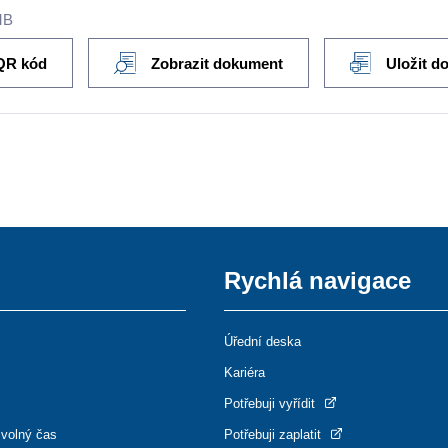
MB
QR kód
Zobrazit dokument
Uložit d
Rychlá navigace
Úřední deska
Kariéra
Potřebuji vyřídit
 volný čas
Potřebuji zaplatit