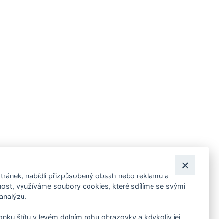
tránek, nabídli přizpůsobený obsah nebo reklamu a
 ankety, pozvánky na kulturní a sportovní akce?
st, využíváme soubory cookies, které sdílíme se svými
 analýzu.
konku štítu v levém dolním rohu obrazovky a kdykoliv jej