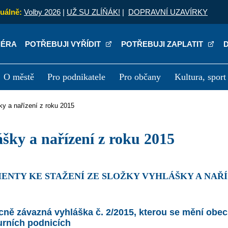
uálně:
Volby 2026
|
UŽ SU ZLÍŇÁK!
|
DOPRAVNÍ UZAVÍRKY
IÉRA
POTŘEBUJI VYŘÍDIT
POTŘEBUJI ZAPLATIT
O městě
Pro podnikatele
Pro občany
Kultura, sport
a
Kariéra
P
šky a nařízení z roku 2015
lášky a nařízení z roku 2015
ENTY KE STAŽENÍ ZE SLOŽKY VYHLÁŠKY A NAŘÍZ
ně závazná vyhláška č. 2/2015, kterou se mění obec
urních podnicích