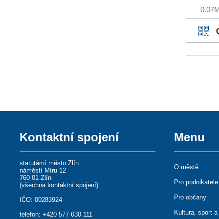
0.07
Kontaktní spojení
Menu
statutární město Zlín
O městě
náměstí Míru 12
760 01 Zlín
Pro podnikatele
(
všechna kontaktní spojení
)
Pro občany
IČO: 00283924
Kultura, sport a
telefon:
+420 577 630 111