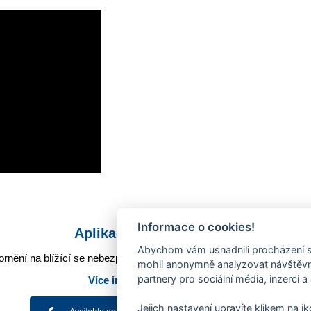
Informace o cookies!
Aplikace Mobilní rozhlas
Abychom vám usnadnili procházení s
rnění na blížící se nebezpečí, odstávky, poruchy a výpadky energií,
mohli anonymně analyzovat návštěvno
partnery pro sociální média, inzerci a
Více informací o aplikaci
Jejich nastavení upravíte klikem na i