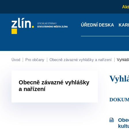
Akt
ÚŘEDNÍ DESKA
KAR
Kontakty
Úřední desk
Úvod
Pro občany
Obecně závazné vyhlášky a nařízení
Vyhlá
Vyh
Obecně závazné vyhlášky
a nařízení
DOKUM
Obec
kult