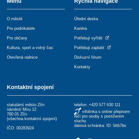
Menu
Rychlá navigace
O městě
Úřední deska
Pro podnikatele
Kariéra
Pro občany
Potřebuji vyřídit
Kultura, sport a volný čas
Potřebuji zaplatit
Otevřená radnice
Diskuzní fórum
Kontakty
Kontaktní spojení
statutární město Zlín
telefon:
+420 577 630 111
náměstí Míru 12
infolinka s online přepisem
760 01 Zlín
řeči pro osoby s postižením
(
všechna kontaktní spojení
)
sluchu
datová schránka: ID: 5ttb7bs
IČO: 00283924