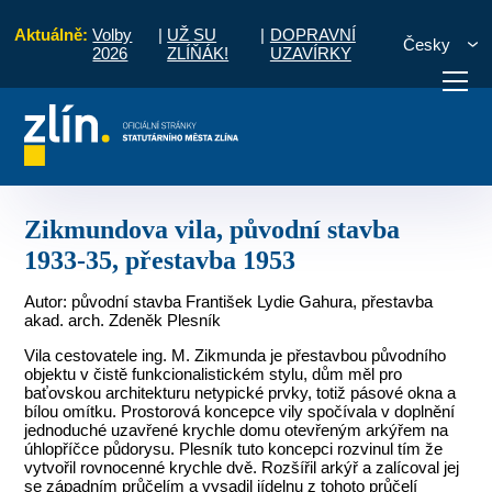
Aktuálně:
Volby
|
UŽ SU
|
DOPRAVNÍ
Česky
2026
ZLÍŇÁK!
UZAVÍRKY
inné domy
Zikmundova vila, původní stavba 1933-35, přestavba 1953
otřebuji vyřídit
Potřebuji zaplatit
Diskuzní fór
Zikmundova vila, původní stavba
1933-35, přestavba 1953
Autor: původní stavba František Lydie Gahura, přestavba
akad. arch. Zdeněk Plesník
Vila cestovatele ing. M. Zikmunda je přestavbou původního
objektu v čistě funkcionalistickém stylu, dům měl pro
baťovskou architekturu netypické prvky, totiž pásové okna a
bílou omítku. Prostorová koncepce vily spočívala v doplnění
jednoduché uzavřené krychle domu otevřeným arkýřem na
úhlopříčce půdorysu. Plesník tuto koncepci rozvinul tím že
vytvořil rovnocenné krychle dvě. Rozšířil arkýř a zalícoval jej
se západním průčelím a vysadil jídelnu z tohoto průčelí