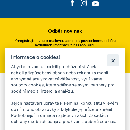
Odběr novinek
Zaregistrujte svou e-mailovou adresu k pravidelnému odběru
aktuálních informací z našeho webu
Informace o cookies!
Přihlásit se k odběru
Abychom vám usnadnili procházení stránek,
nabídli přizpůsobený obsah nebo reklamu a mohli
anonymně analyzovat návštěvnost, využíváme
Aplikace Mobilní rozhlas
soubory cookies, které sdílíme se svými partnery pro
sociální média, inzerci a analýzu.
Chcete dostávat do svého mobilu či mailu upozornění na
blížící se nebezpečí, odstávky, poruchy a výpadky energií,
Jejich nastavení upravíte klikem na ikonku štítu v levém
ankety, pozvánky na kulturní a sportovní akce?
dolním rohu obrazovky a kdykoliv jej můžete změnit.
Více informací o aplikaci
Podrobnější informace najdete v našich Zásadách
ochrany osobních údajů a používání souborů cookies.