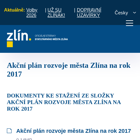
Aktuálně:
Volby
|
UŽ SU
|
DOPRAVNÍ
Česky
2026
ZLÍŇÁK!
UZAVÍRKY
20
Roční akční zprávy
Akční plán rozvoje města Zlína na rok 2017
otřebuji vyřídit
Potřebuji zaplatit
Diskuzní fór
Akční plán rozvoje města Zlína na rok
2017
DOKUMENTY KE STAŽENÍ ZE SLOŽKY
AKČNÍ PLÁN ROZVOJE MĚSTA ZLÍNA NA
ROK 2017
Akční plán rozvoje města Zlína na rok 2017