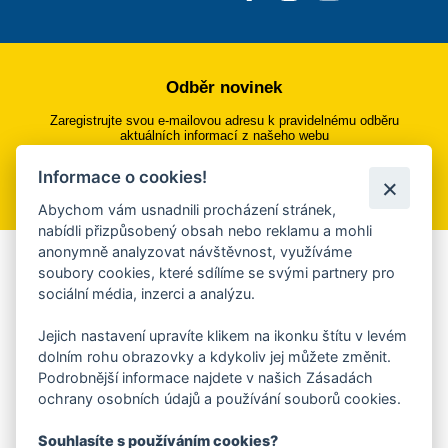
Odběr novinek
Zaregistrujte svou e-mailovou adresu k pravidelnému odběru
aktuálních informací z našeho webu
Informace o cookies!
Přihlásit se k odběru
Abychom vám usnadnili procházení stránek,
nabídli přizpůsobený obsah nebo reklamu a mohli
anonymně analyzovat návštěvnost, využíváme
Aplikace Mobilní rozhlas
soubory cookies, které sdílíme se svými partnery pro
sociální média, inzerci a analýzu.
Chcete dostávat do svého mobilu či mailu upozornění na
blížící se nebezpečí, odstávky, poruchy a výpadky energií,
Jejich nastavení upravíte klikem na ikonku štítu v levém
ankety, pozvánky na kulturní a sportovní akce?
dolním rohu obrazovky a kdykoliv jej můžete změnit.
Více informací o aplikaci
Podrobnější informace najdete v našich Zásadách
ochrany osobních údajů a používání souborů cookies.
Souhlasíte s používáním cookies?