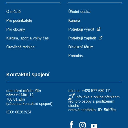
O městě
Úřední deska
Pro podnikatele
Kariéra
Pro občany
Potřebuji vyřídit
Kultura, sport a volný čas
Potřebuji zaplatit
Otevřená radnice
Diskuzní fórum
Kontakty
Kontaktní spojení
statutární město Zlín
telefon:
+420 577 630 111
náměstí Míru 12
infolinka s online přepisem
760 01 Zlín
řeči pro osoby s postižením
(
všechna kontaktní spojení
)
sluchu
datová schránka: ID: 5ttb7bs
IČO: 00283924