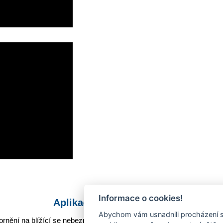
Informace o cookies!
Aplikace Mobilní rozhlas
Abychom vám usnadnili procházení s
rnění na blížící se nebezpečí, odstávky, poruchy a výpadky energií,