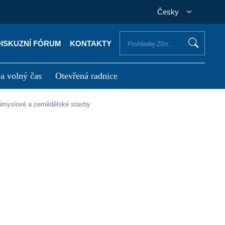
Česky
DISKUZNÍ FÓRUM
KONTAKTY
 a volný čas
Otevřená radnice
otřebuji vyřídit
Potřebuji zaplatit
růmyslové a zemědělské stavby