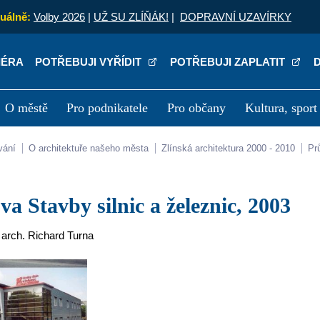
uálně:
Volby 2026
|
UŽ SU ZLÍŇÁK!
|
DOPRAVNÍ UZAVÍRKY
IÉRA
POTŘEBUJI VYŘÍDIT
POTŘEBUJI ZAPLATIT
O městě
Pro podnikatele
Pro občany
Kultura, sport
a
Kariéra
P
vání
O architektuře našeho města
Zlínská architektura 2000 - 2010
P
ova Stavby silnic a železnic, 2003
. arch. Richard Turna