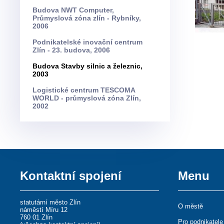
Budova NWT Computer,
Průmyslová zóna zlín - Rybníky,
2006
Podnikatelské inovační centrum
Zlín - 23. budova, 2006
Budova Stavby silnic a železnic,
2003
Logistické centrum TESCOMA
WORLD - průmyslová zóna Zlín,
2002
Kontaktní spojení
Menu
statutární město Zlín
O městě
náměstí Míru 12
760 01 Zlín
Pro podnikatele