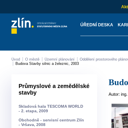
Akt
ÚŘEDNÍ DESKA
KAR
Kontakty
Úřední desk
Úvod
O městě
Územní plánování
Oddělení prostorového pláno
Budova Stavby silnic a železnic, 2003
Bud
Průmyslové a zemědělské
stavby
Autor: ing
Skladová hala TESCOMA WORLD
- 2. etapa, 2009
Obchodně - servisní centrum Zlín
- Vršava, 2008