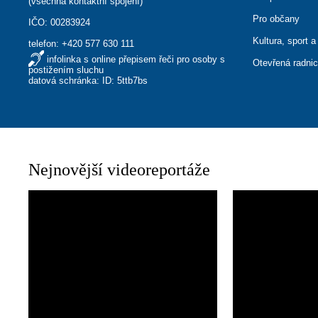
(
všechna kontaktní spojení
)
Pro občany
IČO: 00283924
Kultura, sport a
telefon:
+420 577 630 111
infolinka s online přepisem řeči pro osoby s
Otevřená radni
postižením sluchu
datová schránka: ID: 5ttb7bs
Nejnovější videoreportáže