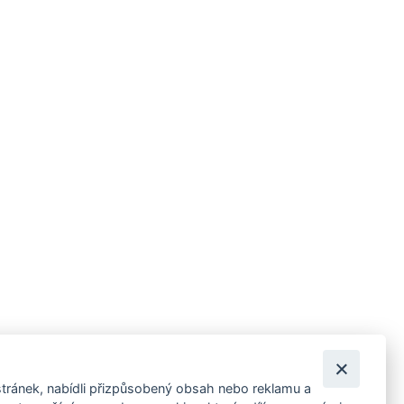
tránek, nabídli přizpůsobený obsah nebo reklamu a
 ankety, pozvánky na kulturní a sportovní akce?