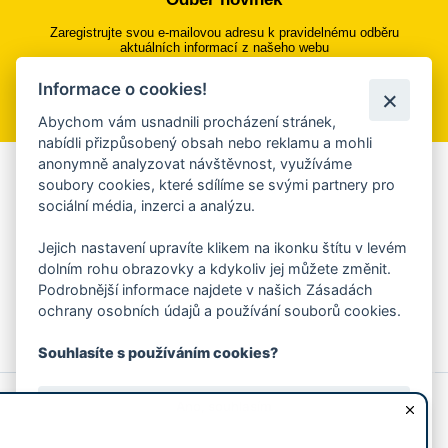
Zaregistrujte svou e-mailovou adresu k pravidelnému odběru
aktuálních informací z našeho webu
Informace o cookies!
Přihlásit se k odběru
Abychom vám usnadnili procházení stránek,
nabídli přizpůsobený obsah nebo reklamu a mohli
anonymně analyzovat návštěvnost, využíváme
Aplikace Mobilní rozhlas
soubory cookies, které sdílíme se svými partnery pro
sociální média, inzerci a analýzu.
Chcete dostávat do svého mobilu či mailu upozornění na
blížící se nebezpečí, odstávky, poruchy a výpadky energií,
Jejich nastavení upravíte klikem na ikonku štítu v levém
ankety, pozvánky na kulturní a sportovní akce?
dolním rohu obrazovky a kdykoliv jej můžete změnit.
Více informací o aplikaci
Podrobnější informace najdete v našich Zásadách
ochrany osobních údajů a používání souborů cookies.
Souhlasíte s používáním cookies?
© 2026 Magistrát města Zlína
Prohlášení o používání cookies
Ano, souhlasím
všechna práva vyhrazena
Ochrana osobních údajů
Prohlášení o přístupnosti
Podněty k webovým stránkám
Kontakt:
webmaster@zlin.eu