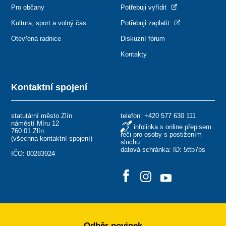
Pro občany
Potřebuji vyřídit
Kultura, sport a volný čas
Potřebuji zaplatit
Otevřená radnice
Diskuzní fórum
Kontakty
Kontaktní spojení
statutární město Zlín
telefon:
+420 577 630 111
náměstí Míru 12
infolinka s online přepisem
760 01 Zlín
řeči pro osoby s postižením
(
všechna kontaktní spojení
)
sluchu
datová schránka: ID: 5ttb7bs
IČO: 00283924
Odběr novinek