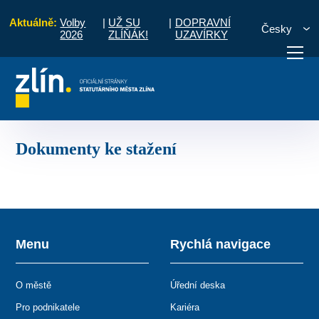
Aktuálně:
Volby
|
UŽ SU
|
DOPRAVNÍ
Česky
2026
ZLÍŇÁK!
UZAVÍRKY
 2020
Archiv přípravy
Základní informace
Dokumenty ke stažení
otřebuji vyřídit
Potřebuji zaplatit
Diskuzní fór
Dokumenty ke stažení
Menu
Rychlá navigace
O městě
Úřední deska
Pro podnikatele
Kariéra