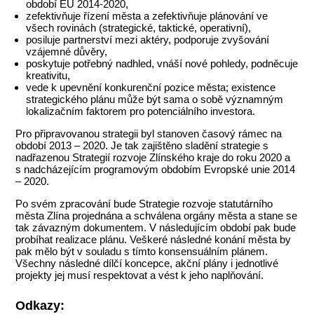
období EU 2014-2020,
zefektivňuje řízení města a zefektivňuje plánování ve
všech rovinách (strategické, taktické, operativní),
posiluje partnerství mezi aktéry, podporuje zvyšování
vzájemné důvěry,
poskytuje potřebný nadhled, vnáší nové pohledy, podněcuje
kreativitu,
vede k upevnění konkurenční pozice města; existence
strategického plánu může být sama o sobě významným
lokalizačním faktorem pro potenciálního investora.
Pro připravovanou strategii byl stanoven časový rámec na
období 2013 – 2020. Je tak zajištěno sladění strategie s
nadřazenou Strategií rozvoje Zlínského kraje do roku 2020 a
s nadcházejícím programovým obdobím Evropské unie 2014
– 2020.
Po svém zpracování bude Strategie rozvoje statutárního
města Zlína projednána a schválena orgány města a stane se
tak závazným dokumentem. V následujícím období pak bude
probíhat realizace plánu. Veškeré následné konání města by
pak mělo být v souladu s tímto konsensuálním plánem.
Všechny následné dílčí koncepce, akční plány i jednotlivé
projekty jej musí respektovat a vést k jeho naplňování.
Odkazy: