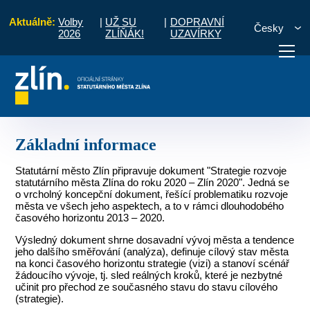
Aktuálně:
Volby
|
UŽ SU
|
DOPRAVNÍ
Česky
2026
ZLÍŇÁK!
UZAVÍRKY
 Zlína do roku 2020 - ZLÍN 2020
Archiv přípravy
Základní informace
otřebuji vyřídit
Potřebuji zaplatit
Diskuzní fór
Základní informace
Statutární město Zlín připravuje dokument "Strategie rozvoje
statutárního města Zlína do roku 2020 – Zlín 2020". Jedná se
o vrcholný koncepční dokument, řešící problematiku rozvoje
města ve všech jeho aspektech, a to v rámci dlouhodobého
časového horizontu 2013 – 2020.
Výsledný dokument shrne dosavadní vývoj města a tendence
jeho dalšího směřování (analýza), definuje cílový stav města
na konci časového horizontu strategie (vizi) a stanoví scénář
žádoucího vývoje, tj. sled reálných kroků, které je nezbytné
učinit pro přechod ze současného stavu do stavu cílového
(strategie).