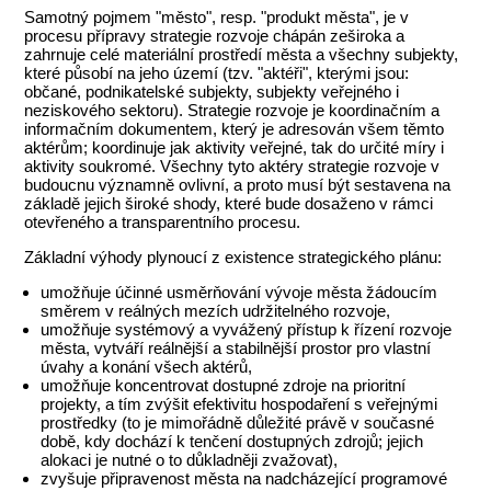
Samotný pojmem "město", resp. "produkt města", je v
procesu přípravy strategie rozvoje chápán zeširoka a
zahrnuje celé materiální prostředí města a všechny subjekty,
které působí na jeho území (tzv. "aktéři", kterými jsou:
občané, podnikatelské subjekty, subjekty veřejného i
neziskového sektoru). Strategie rozvoje je koordinačním a
informačním dokumentem, který je adresován všem těmto
aktérům; koordinuje jak aktivity veřejné, tak do určité míry i
aktivity soukromé. Všechny tyto aktéry strategie rozvoje v
budoucnu významně ovlivní, a proto musí být sestavena na
základě jejich široké shody, které bude dosaženo v rámci
otevřeného a transparentního procesu.
Základní výhody plynoucí z existence strategického plánu:
umožňuje účinné usměrňování vývoje města žádoucím
směrem v reálných mezích udržitelného rozvoje,
umožňuje systémový a vyvážený přístup k řízení rozvoje
města, vytváří reálnější a stabilnější prostor pro vlastní
úvahy a konání všech aktérů,
umožňuje koncentrovat dostupné zdroje na prioritní
projekty, a tím zvýšit efektivitu hospodaření s veřejnými
prostředky (to je mimořádně důležité právě v současné
době, kdy dochází k tenčení dostupných zdrojů; jejich
alokaci je nutné o to důkladněji zvažovat),
zvyšuje připravenost města na nadcházející programové