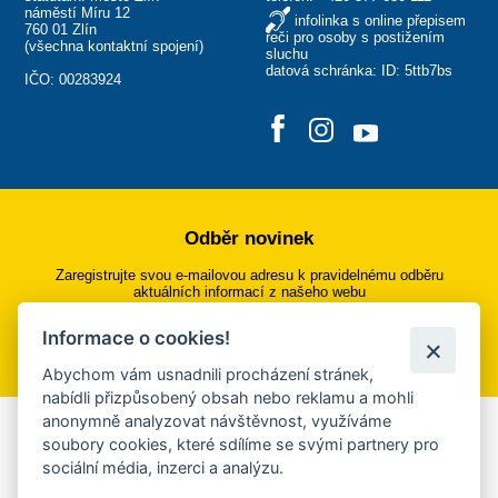
náměstí Míru 12
infolinka s online přepisem
760 01 Zlín
řeči pro osoby s postižením
(
všechna kontaktní spojení
)
sluchu
datová schránka: ID: 5ttb7bs
IČO: 00283924
Odběr novinek
Zaregistrujte svou e-mailovou adresu k pravidelnému odběru
aktuálních informací z našeho webu
Informace o cookies!
Přihlásit se k odběru
Abychom vám usnadnili procházení stránek,
nabídli přizpůsobený obsah nebo reklamu a mohli
anonymně analyzovat návštěvnost, využíváme
Aplikace Mobilní rozhlas
soubory cookies, které sdílíme se svými partnery pro
sociální média, inzerci a analýzu.
Chcete dostávat do svého mobilu či mailu upozornění na
blížící se nebezpečí, odstávky, poruchy a výpadky energií,