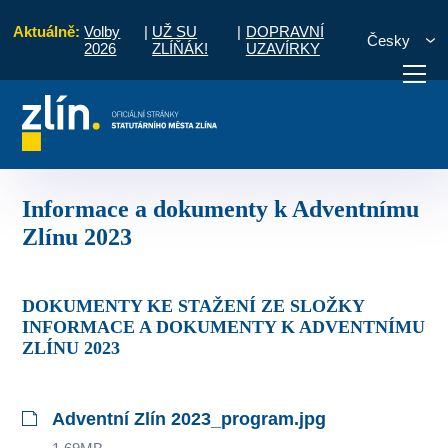
Aktuálně:
Volby
|
UŽ SU
|
DOPRAVNÍ
Česky
2026
ZLÍŇÁK!
UZAVÍRKY
lný čas
Jarmarky
Informace a dokumenty k Adventnímu Zlínu 2023
otřebuji vyřídit
Potřebuji zaplatit
Diskuzní fór
Informace a dokumenty k Adventnímu
Zlínu 2023
DOKUMENTY KE STAŽENÍ ZE SLOŽKY
INFORMACE A DOKUMENTY K ADVENTNÍMU
ZLÍNU 2023
Adventní Zlín 2023_program.jpg