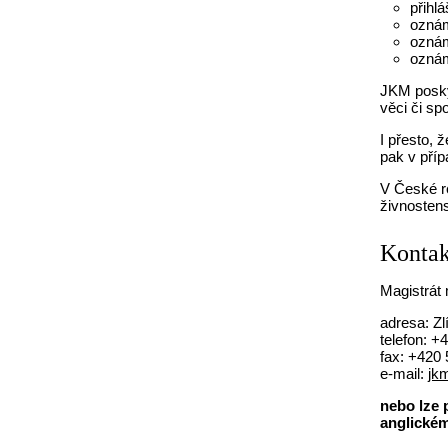
přihl
oznám
oznám
oznám
JKM posky
věci či sp
I přesto, 
pak v příp
V České r
živnostens
Kontak
Magistrát
adresa: Zl
telefon: +
fax: +420
e-mail:
jk
nebo lze 
anglické