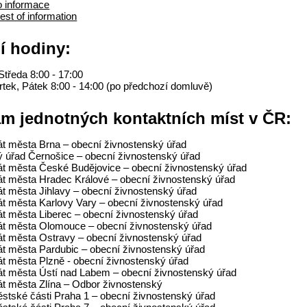
o informace
est of information
í hodiny:
Středa 8:00 - 17:00
rtek, Pátek 8:00 - 14:00 (po předchozí domluvě)
m jednotných kontaktních míst v ČR:
át města Brna – obecní živnostenský úřad
 úřad Černošice – obecní živnostenský úřad
át města České Budějovice – obecní živnostenský úřad
át města Hradec Králové – obecní živnostenský úřad
át města Jihlavy – obecní živnostenský úřad
át města Karlovy Vary – obecní živnostenský úřad
át města Liberec – obecní živnostenský úřad
át města Olomouce – obecní živnostenský úřad
át města Ostravy – obecní živnostenský úřad
át města Pardubic – obecní živnostenský úřad
át města Plzně - obecní živnostenský úřad
át města Ústí nad Labem – obecní živnostenský úřad
át města Zlína – Odbor živnostenský
stské části Praha 1 – obecní živnostenský úřad