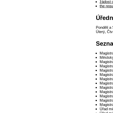
žádost 
the requ
Úředn
Pondělí a 
Úterý, Čtv
Sezna
Magistr
Městský
Magistr
Magistr
Magistr
Magistr
Magistr
Magistr
Magistr
Magistr
Magistr
Magistr
Magistr
Úřad mě