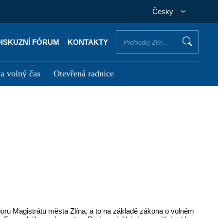
Česky
DISKUZNÍ FÓRUM
KONTAKTY
 a volný čas
Otevřená radnice
otřebuji vyřídit
Potřebuji zaplatit
oru Magistrátu města Zlína, a to na základě zákona o volném