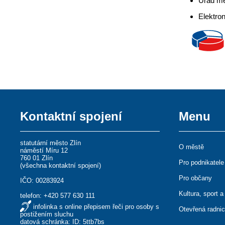
Úřad mě
Elektro
Kontaktní spojení
Menu
statutární město Zlín
O městě
náměstí Míru 12
760 01 Zlín
Pro podnikatele
(
všechna kontaktní spojení
)
Pro občany
IČO: 00283924
Kultura, sport a
telefon:
+420 577 630 111
infolinka s online přepisem řeči pro osoby s
Otevřená radni
postižením sluchu
datová schránka: ID: 5ttb7bs