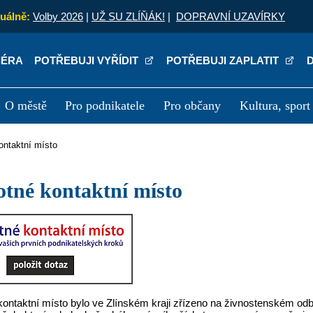
uálně:
Volby 2026
|
UŽ SU ZLÍŇÁK!
|
DOPRAVNÍ UZAVÍRKY
IÉRA
POTŘEBUJI VYŘÍDIT
POTŘEBUJI ZAPLATIT
O městě
Pro podnikatele
Pro občany
Kultura, sport
a
Kariéra
P
kontaktní místo
otné kontaktní místo
kontaktní místo bylo ve Zlínském kraji zřízeno na živnostenském odb