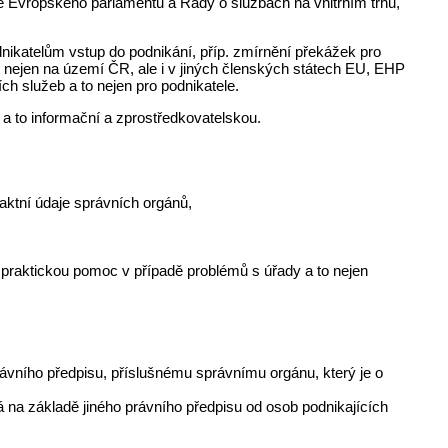
 Evropského parlamentu a Rady o službách na vnitřním trhu,
nikatelům vstup do podnikání, příp. zmírnění překážek pro
vit nejen na území ČR, ale i v jiných členských státech EU, EHP
h služeb a to nejen pro podnikatele.
a to informační a zprostředkovatelskou.
taktní údaje správních orgánů,
praktickou pomoc v případě problémů s úřady a to nejen
právního předpisu, příslušnému správnímu orgánu, který je o
na základě jiného právního předpisu od osob podnikajících