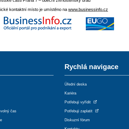
stské části Praha 7 – obecní živnostenský úřad
nické kontaktní místo je umístěno na
www.businessinfo.cz
Rychlá navigace
Úřední deska
Kariéra
Potřebuji vyřídit
 volný čas
Potřebuji zaplatit
ce
Diskuzní fórum
Kontakty