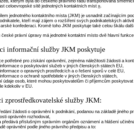
užeb, kterým byla do českého právního řádu transponována směrnice
ást celoevropské sítě jednotných kontaktních míst
»
.
lem jednotného kontaktního místa (JKM) je usnadnit začínajícím pod
podnikatele, kteří mají zájem o rozšíření svých podnikatelských akti
rské konfederaci. Kromě toho JKM poskytuje také celou škálu dalšíc
české právní úpravy má jednotné kontaktní místo dvě hlavní funkce 
i informační služby JKM poskytuje
ce potřebné pro získání oprávnění, zejména náležitosti žádosti a kon
informace o poskytování služeb v jiných členských státech EU,
informace o opravných prostředcích a o řešení sporů v celé EU,
informace o ochraně spotřebitele v jiných členských státech,
ní údaje osob, které mohou poskytovatelům či příjemcům poskytovat 
le kdekoliv v EU.
i zprostředkovatelské služby JKM:
 předání žádosti o oprávnění k podnikání, podanou na základě jiného 
dosti oprávněn rozhodovat,
 a předává příslušným správním orgánům oznámení a hlášení učiněná 
dě oprávnění podle jiného právního předpisu a to: