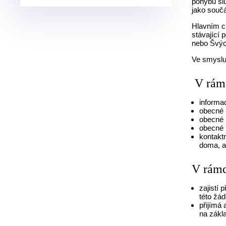
pohybu sl
jako souč
Hlavním cí
stávající 
nebo Švýca
Ve smyslu 
V rámc
informa
obecné 
obecné 
obecné 
kontakt
doma, a
V rámc
zajistí
této žá
přijímá
na zákla