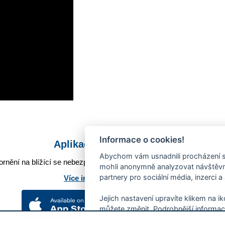
Informace o cookies!
Aplikace Mobilní rozhlas
Abychom vám usnadnili procházení s
rnění na blížící se nebezpečí, odstávky, poruchy a výpadky energií,
mohli anonymně analyzovat návštěvno
partnery pro sociální média, inzerci a
Více informací o aplikaci
Jejich nastavení upravíte klikem na i
můžete změnit. Podrobnější informac
používání souborů cookies.