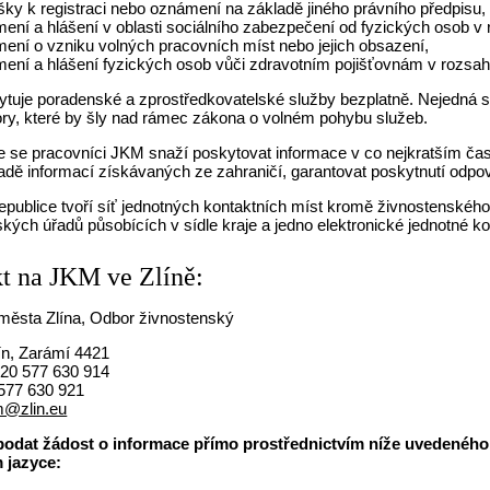
ášky k registraci nebo oznámení na základě jiného právního předpisu,
ení a hlášení v oblasti sociálního zabezpečení od fyzických osob v
ení o vzniku volných pracovních míst nebo jejich obsazení,
ení a hlášení fyzických osob vůči zdravotním pojišťovnám v rozsa
tuje poradenské a zprostředkovatelské služby bezplatně. Nejedná s
ory, které by šly nad rámec zákona o volném pohybu služeb.
že se pracovníci JKM snaží poskytovat informace v co nejkratším ča
adě informací získávaných ze zahraničí, garantovat poskytnutí odpo
epublice tvoří síť jednotných kontaktních míst kromě živnostenského
kých úřadů působících v sídle kraje a jedno elektronické jednotné k
t na JKM ve Zlíně:
 města Zlína, Odbor živnostenský
ín, Zarámí 4421
420 577 630 914
 577 630 921
m@zlin.eu
podat žádost o informace přímo prostřednictvím níže uvedeného
m jazyce: