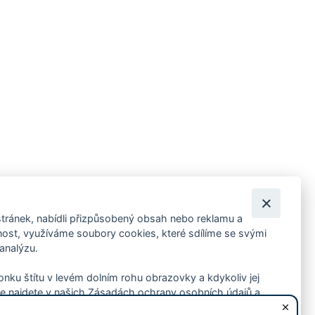
tránek, nabídli přizpůsobený obsah nebo reklamu a
 ankety, pozvánky na kulturní a sportovní akce?
st, využíváme soubory cookies, které sdílíme se svými
 analýzu.
konku štítu v levém dolním rohu obrazovky a kdykoliv jej
e najdete v našich Zásadách ochrany osobních údajů a