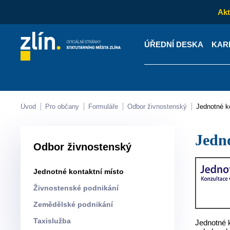
Akt
ÚŘEDNÍ DESKA
KAR
Kontakty
Úřední desk
Úvod
Pro občany
Formuláře
Odbor živnostenský
Jednotné 
Jedn
Odbor živnostenský
Jednotné kontaktní místo
Živnostenské podnikání
Zemědělské podnikání
Taxislužba
Jednotné 