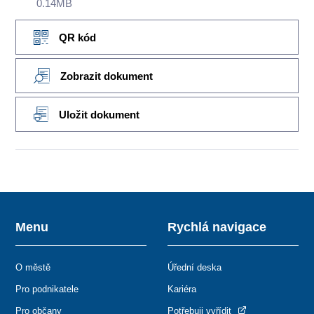
0.14MB
QR kód
Zobrazit dokument
Uložit dokument
Menu
Rychlá navigace
O městě
Úřední deska
Pro podnikatele
Kariéra
Pro občany
Potřebuji vyřídit