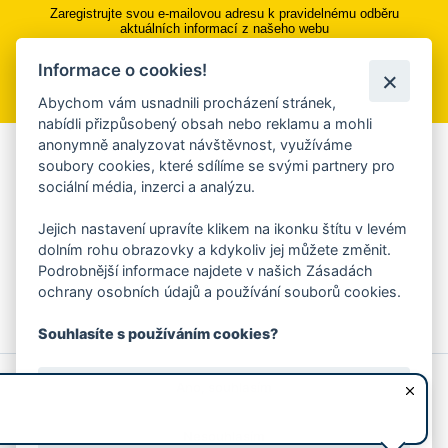
Zaregistrujte svou e-mailovou adresu k pravidelnému odběru
aktuálních informací z našeho webu
Informace o cookies!
Přihlásit se k odběru
Abychom vám usnadnili procházení stránek,
nabídli přizpůsobený obsah nebo reklamu a mohli
anonymně analyzovat návštěvnost, využíváme
Aplikace Mobilní rozhlas
soubory cookies, které sdílíme se svými partnery pro
sociální média, inzerci a analýzu.
Chcete dostávat do svého mobilu či mailu upozornění na
blížící se nebezpečí, odstávky, poruchy a výpadky energií,
Jejich nastavení upravíte klikem na ikonku štítu v levém
ankety, pozvánky na kulturní a sportovní akce?
dolním rohu obrazovky a kdykoliv jej můžete změnit.
Více informací o aplikaci
Podrobnější informace najdete v našich Zásadách
ochrany osobních údajů a používání souborů cookies.
Souhlasíte s používáním cookies?
© 2026 Magistrát města Zlína
Prohlášení o používání cookies
Ano, souhlasím
všechna práva vyhrazena
Ochrana osobních údajů
Prohlášení o přístupnosti
Podněty k webovým stránkám
Kontakt:
webmaster@zlin.eu
Nesouhlasím