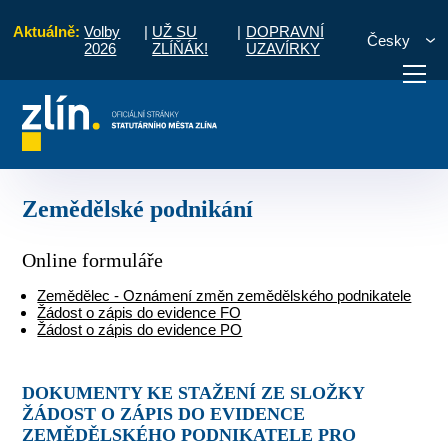
Aktuálně:
Volby
|
UŽ SU
|
DOPRAVNÍ
Česky
2026
ZLÍŇÁK!
UZAVÍRKY
Pro občany
Formuláře
Odbor živnostenský
Zemědělské podnikání
otřebuji vyřídit
Potřebuji zaplatit
Diskuzní fór
Zemědělské podnikání
Online formuláře
Zemědělec - Oznámení změn zemědělského podnikatele
Žádost o zápis do evidence FO
Žádost o zápis do evidence PO
DOKUMENTY KE STAŽENÍ ZE SLOŽKY
ŽÁDOST O ZÁPIS DO EVIDENCE
ZEMĚDĚLSKÉHO PODNIKATELE PRO