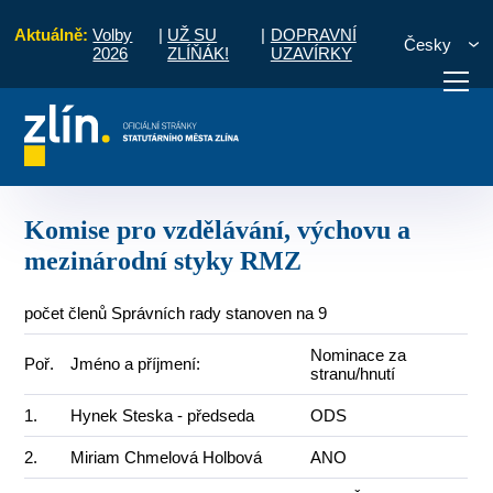
Aktuálně:
Volby
|
UŽ SU
|
DOPRAVNÍ
Česky
2026
ZLÍŇÁK!
UZAVÍRKY
dní styky
Komise pro vzdělávání, výchovu a mezinárodní styky RMZ
otřebuji vyřídit
Potřebuji zaplatit
Diskuzní fór
Komise pro vzdělávání, výchovu a
mezinárodní styky RMZ
počet členů Správních rady stanoven na 9
Nominace za
Poř.
Jméno a příjmení:
stranu/hnutí
1.
Hynek Steska - předseda
ODS
2.
Miriam Chmelová Holbová
ANO