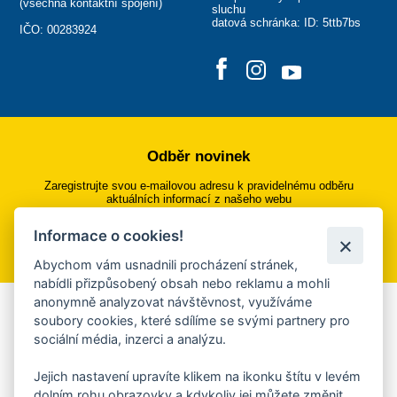
(
všechna kontaktní spojení
)
sluchu
datová schránka: ID: 5ttb7bs
IČO: 00283924
Odběr novinek
Zaregistrujte svou e-mailovou adresu k pravidelnému odběru
aktuálních informací z našeho webu
Informace o cookies!
Přihlásit se k odběru
Abychom vám usnadnili procházení stránek,
nabídli přizpůsobený obsah nebo reklamu a mohli
anonymně analyzovat návštěvnost, využíváme
Aplikace Mobilní rozhlas
soubory cookies, které sdílíme se svými partnery pro
sociální média, inzerci a analýzu.
Chcete dostávat do svého mobilu či mailu upozornění na
blížící se nebezpečí, odstávky, poruchy a výpadky energií,
Jejich nastavení upravíte klikem na ikonku štítu v levém
ankety, pozvánky na kulturní a sportovní akce?
dolním rohu obrazovky a kdykoliv jej můžete změnit.