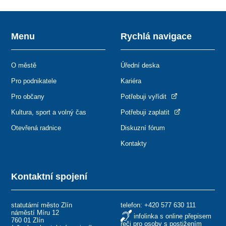
Menu
Rychlá navigace
O městě
Úřední deska
Pro podnikatele
Kariéra
Pro občany
Potřebuji vyřídit
Kultura, sport a volný čas
Potřebuji zaplatit
Otevřená radnice
Diskuzní fórum
Kontakty
Kontaktní spojení
statutární město Zlín
telefon:
+420 577 630 111
náměstí Míru 12
infolinka s online přepisem
760 01 Zlín
řeči pro osoby s postižením