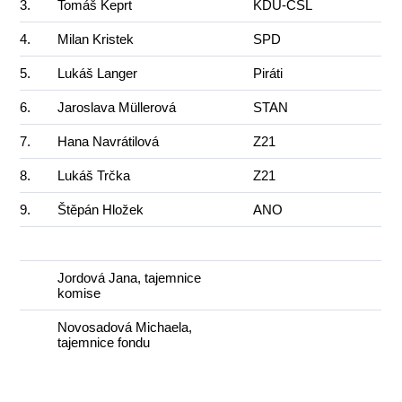
3.
Tomáš Keprt
KDU-ČSL
4.
Milan Kristek
SPD
5.
Lukáš Langer
Piráti
6.
Jaroslava Müllerová
STAN
7.
Hana Navrátilová
Z21
8.
Lukáš Trčka
Z21
9.
Štěpán Hložek
ANO
Jordová Jana, tajemnice
komise
Novosadová Michaela,
tajemnice fondu