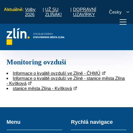
Aktuálně:
Volby
|
UŽ SU
|
DOPRAVNÍ
Česky
2026
ZLÍŇÁK!
UZAVÍRKY
tředí a zemědělství
Monitoring ovzduší a srážek
Monitoring ovzduší
otřebuji vyřídit
Potřebuji zaplatit
Diskuzní fór
Monitoring ovzduší
Informace o kvalitě ovzduší ve Zlíně - ČHMÚ
Informace o kvalitě ovzduší ve Zlíně - stanice města Zlína
- Kvítková
stanice města Zlína - Kvítková
Menu
Rychlá navigace