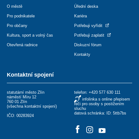
O městě
Úřední deska
Pro podnikatele
Kariéra
Pro občany
Potřebuji vyřídit
Kultura, sport a volný čas
Potřebuji zaplatit
Otevřená radnice
Diskuzní fórum
Kontakty
Kontaktní spojení
statutární město Zlín
telefon:
+420 577 630 111
náměstí Míru 12
infolinka s online přepisem
760 01 Zlín
řeči pro osoby s postižením
(
všechna kontaktní spojení
)
sluchu
datová schránka: ID: 5ttb7bs
IČO: 00283924