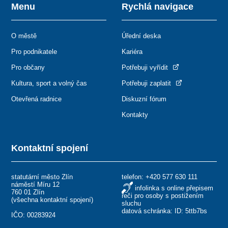
Menu
Rychlá navigace
O městě
Úřední deska
Pro podnikatele
Kariéra
Pro občany
Potřebuji vyřídit
Kultura, sport a volný čas
Potřebuji zaplatit
Otevřená radnice
Diskuzní fórum
Kontakty
Kontaktní spojení
statutární město Zlín
telefon:
+420 577 630 111
náměstí Míru 12
infolinka s online přepisem
760 01 Zlín
řeči pro osoby s postižením
(
všechna kontaktní spojení
)
sluchu
datová schránka: ID: 5ttb7bs
IČO: 00283924