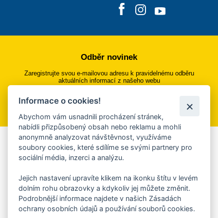
Odběr novinek
Zaregistrujte svou e-mailovou adresu k pravidelnému odběru
aktuálních informací z našeho webu
Informace o cookies!
Přihlásit se k odběru
Abychom vám usnadnili procházení stránek,
nabídli přizpůsobený obsah nebo reklamu a mohli
anonymně analyzovat návštěvnost, využíváme
Aplikace Mobilní rozhlas
soubory cookies, které sdílíme se svými partnery pro
sociální média, inzerci a analýzu.
Chcete dostávat do svého mobilu či mailu upozornění na
blížící se nebezpečí, odstávky, poruchy a výpadky energií,
Jejich nastavení upravíte klikem na ikonku štítu v levém
ankety, pozvánky na kulturní a sportovní akce?
dolním rohu obrazovky a kdykoliv jej můžete změnit.
Více informací o aplikaci
Podrobnější informace najdete v našich Zásadách
ochrany osobních údajů a používání souborů cookies.