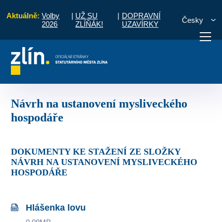
Aktuálně:
Volby
|
UŽ SU
|
DOPRAVNÍ
Česky
2026
ZLÍŇÁK!
UZAVÍRKY
Odbor městské zeleně
Návrh na ustanovení mysliveckého hospodáře
otřebuji vyřídit
Potřebuji zaplatit
Diskuzní fór
Návrh na ustanovení mysliveckého
hospodáře
DOKUMENTY KE STAŽENÍ ZE SLOŽKY
NÁVRH NA USTANOVENÍ MYSLIVECKÉHO
HOSPODÁŘE
Hlášenka lovu