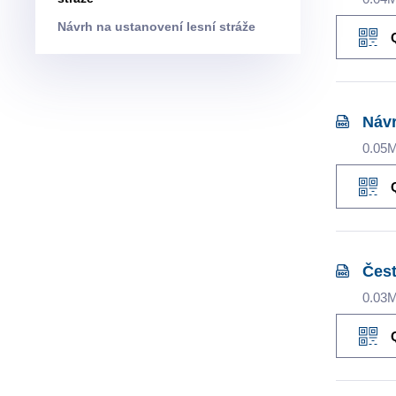
Návrh na ustanovení lesní stráže
Návr
0.05
Čest
0.03