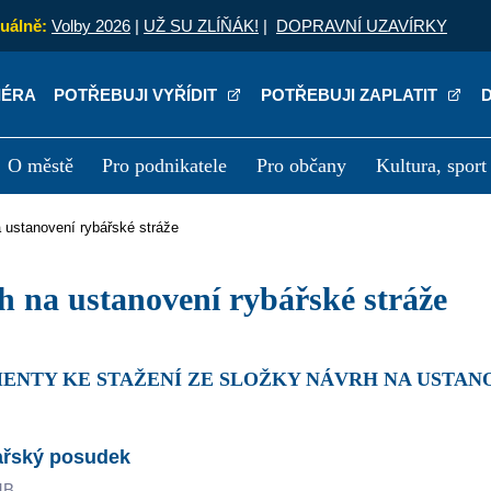
uálně:
Volby 2026
|
UŽ SU ZLÍŇÁK!
|
DOPRAVNÍ UZAVÍRKY
IÉRA
POTŘEBUJI VYŘÍDIT
POTŘEBUJI ZAPLATIT
O městě
Pro podnikatele
Pro občany
Kultura, sport
a
Kariéra
P
a ustanovení rybářské stráže
rh na ustanovení rybářské stráže
MENTY KE STAŽENÍ ZE SLOŽKY NÁVRH NA USTAN
ařský posudek
MB