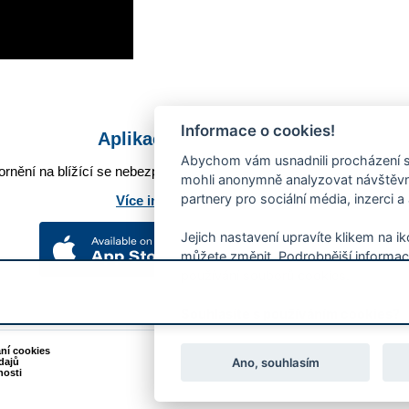
Informace o cookies!
Aplikace Mobilní rozhlas
Abychom vám usnadnili procházení s
rnění na blížící se nebezpečí, odstávky, poruchy a výpadky energií,
mohli anonymně analyzovat návštěvno
partnery pro sociální média, inzerci a
Více informací o aplikaci
Jejich nastavení upravíte klikem na i
můžete změnit. Podrobnější informac
používání souborů cookies.
Souhlasíte s používáním cookies?
ání cookies
Podněty k webovým stránkám
Ano, souhlasím
dajů
Kontakt:
webmaster@zlin.eu
nosti