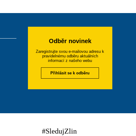
Odběr novinek
Zaregistrujte svou e-mailovou adresu k
pravidelnému odběru aktuálních
informací z našeho webu
Přihlásit se k odběru
#SledujZlin