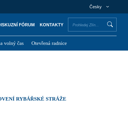
Česky
DISKUZNÍ FÓRUM
KONTAKTY
 a volný čas
Otevřená radnice
otřebuji vyřídit
Potřebuji zaplatit
OVENÍ RYBÁŘSKÉ STRÁŽE