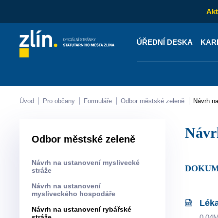
Akt
ÚŘEDNÍ DESKA
KAR
Kontakty
Úřední desk
Úvod
Pro občany
Formuláře
Odbor městské zeleně
Návrh n
Náv
Odbor městské zeleně
Návrh na ustanovení myslivecké
DOKU
stráže
Návrh na ustanovení
mysliveckého hospodáře
Lék
Návrh na ustanovení rybářské
stráže
0.04