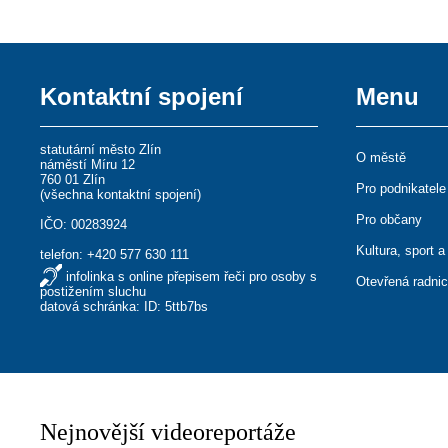
Kontaktní spojení
Menu
statutární město Zlín
O městě
náměstí Míru 12
760 01 Zlín
Pro podnikatele
(
všechna kontaktní spojení
)
Pro občany
IČO: 00283924
Kultura, sport a
telefon:
+420 577 630 111
infolinka s online přepisem řeči pro osoby s
Otevřená radni
postižením sluchu
datová schránka: ID: 5ttb7bs
Nejnovější videoreportáže