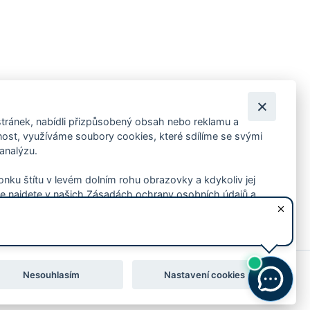
tránek, nabídli přizpůsobený obsah nebo reklamu a
 ankety, pozvánky na kulturní a sportovní akce?
st, využíváme soubory cookies, které sdílíme se svými
 analýzu.
konku štítu v levém dolním rohu obrazovky a kdykoliv jej
e najdete v našich Zásadách ochrany osobních údajů a
Nesouhlasím
Nastavení cookies