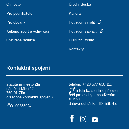
O městě
Úřední deska
Pro podnikatele
Kariéra
Pro občany
Potřebuji vyřídit
Kultura, sport a volný čas
Potřebuji zaplatit
Otevřená radnice
Diskuzní fórum
Kontakty
Kontaktní spojení
statutární město Zlín
telefon:
+420 577 630 111
náměstí Míru 12
infolinka s online přepisem
760 01 Zlín
řeči pro osoby s postižením
(
všechna kontaktní spojení
)
sluchu
datová schránka: ID: 5ttb7bs
IČO: 00283924