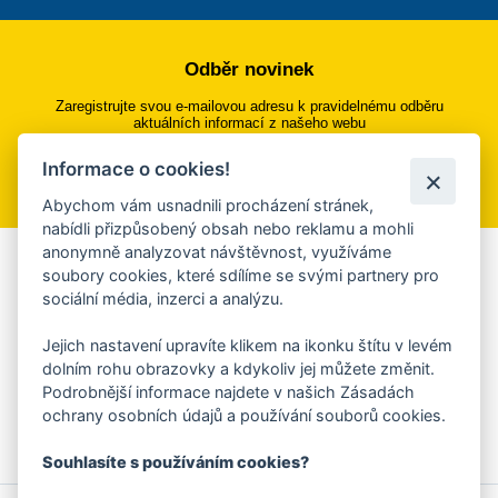
Odběr novinek
Zaregistrujte svou e-mailovou adresu k pravidelnému odběru
aktuálních informací z našeho webu
Informace o cookies!
Přihlásit se k odběru
Abychom vám usnadnili procházení stránek,
nabídli přizpůsobený obsah nebo reklamu a mohli
anonymně analyzovat návštěvnost, využíváme
Aplikace Mobilní rozhlas
soubory cookies, které sdílíme se svými partnery pro
sociální média, inzerci a analýzu.
Chcete dostávat do svého mobilu či mailu upozornění na
blížící se nebezpečí, odstávky, poruchy a výpadky energií,
Jejich nastavení upravíte klikem na ikonku štítu v levém
ankety, pozvánky na kulturní a sportovní akce?
dolním rohu obrazovky a kdykoliv jej můžete změnit.
Více informací o aplikaci
Podrobnější informace najdete v našich Zásadách
ochrany osobních údajů a používání souborů cookies.
Souhlasíte s používáním cookies?