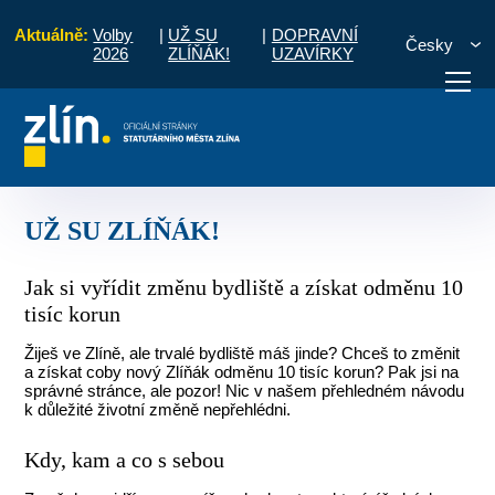
Aktuálně:
Volby
|
UŽ SU
|
DOPRAVNÍ
Česky
2026
ZLÍŇÁK!
UZAVÍRKY
osti útvarů MMZ
Odbor tiskový a cestovního ruchu
UŽ SU ZLÍŇÁK!
otřebuji vyřídit
Potřebuji zaplatit
Diskuzní fór
UŽ SU ZLÍŇÁK!
Jak si vyřídit změnu bydliště a získat odměnu 10
tisíc korun
Žiješ ve Zlíně, ale trvalé bydliště máš jinde? Chceš to změnit
a získat coby nový Zlíňák odměnu 10 tisíc korun? Pak jsi na
správné stránce, ale pozor! Nic v našem přehledném návodu
k důležité životní změně nepřehlédni.
Kdy, kam a co s sebou