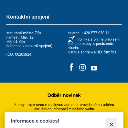
Kontaktní spojení
statutární město Zlín
telefon:
+420 577 630 111
náměstí Míru 12
infolinka s online přepisem
760 01 Zlín
řeči pro osoby s postižením
(
všechna kontaktní spojení
)
sluchu
datová schránka: ID: 5ttb7bs
IČO: 00283924
Odběr novinek
Zaregistrujte svou e-mailovou adresu k pravidelnému odběru
aktuálních informací z našeho webu
Informace o cookies!
Přihlásit se k odběru