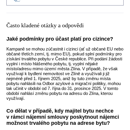
Často kladené otázky a odpovědi
Jaké podmínky pro účast platí pro cizince?
Kampaně se mohou zúčastnit i cizinci (ať už občané EU nebo
občané třetích zemí, tj. mimo EU), pokud splní podmínky pro
získání trvalého pobytu v České republice. Při podání žádosti
vyplní i místo hlášeného pobytu, tj. vyplní nějaké
místo/adresu mimo území města Zlína. V případě, že však
využívají k bydlení nemovitost ve Zlíně a využívali ji již
nejméně před 1. říjnem 2025, aniž by tuto změnu místa
pobytu nahlásili na Odbor azylové a migrační politiky, mohou
tak učinit v období od 7. října do 31. prosince 2025. V tomto
období nahlásí změnu pobytu na adresu do Zlína, kterou
využívají.
Co dělat v případě, kdy majitel bytu nechce
v rámci nájemní smlouvy poskytnout nájemci
možnost trvalého pobytu na adrese bytu?