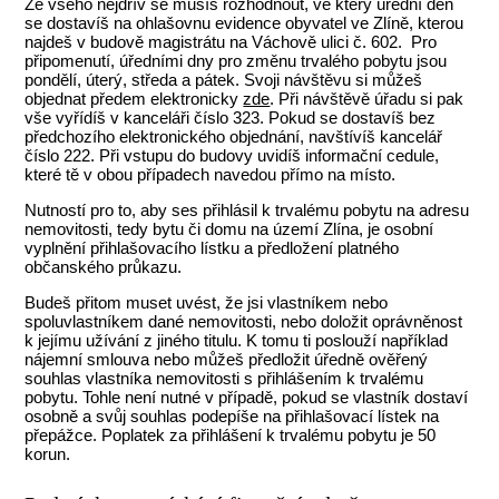
Ze všeho nejdřív se musíš rozhodnout, ve který úřední den
se dostavíš na ohlašovnu evidence obyvatel ve Zlíně, kterou
najdeš v budově magistrátu na Váchově ulici č. 602. Pro
připomenutí, úředními dny pro změnu trvalého pobytu jsou
pondělí, úterý, středa a pátek. Svoji návštěvu si můžeš
objednat předem elektronicky
zde
. Při návštěvě úřadu si pak
vše vyřídíš v kanceláři číslo 323. Pokud se dostavíš bez
předchozího elektronického objednání, navštívíš kancelář
číslo 222. Při vstupu do budovy uvidíš informační cedule,
které tě v obou případech navedou přímo na místo.
Nutností pro to, aby ses přihlásil k trvalému pobytu na adresu
nemovitosti, tedy bytu či domu na území Zlína, je osobní
vyplnění přihlašovacího lístku a předložení platného
občanského průkazu.
Budeš přitom muset uvést, že jsi vlastníkem nebo
spoluvlastníkem dané nemovitosti, nebo doložit oprávněnost
k jejímu užívání z jiného titulu. K tomu ti poslouží například
nájemní smlouva nebo můžeš předložit úředně ověřený
souhlas vlastníka nemovitosti s přihlášením k trvalému
pobytu. Tohle není nutné v případě, pokud se vlastník dostaví
osobně a svůj souhlas podepíše na přihlašovací lístek na
přepážce. Poplatek za přihlášení k trvalému pobytu je 50
korun.