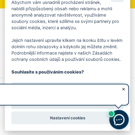
Abychom vám usnadnili procházení stránek,
nabídli přizpůsobený obsah nebo reklamu a mohli
anonymně analyzovat návštěvnost, využíváme
Aplikace Mobilní rozhlas
soubory cookies, které sdílíme se svými partnery pro
sociální média, inzerci a analýzu.
Chcete dostávat do svého mobilu či mailu upozornění na
blížící se nebezpečí, odstávky, poruchy a výpadky energií,
Jejich nastavení upravíte klikem na ikonku štítu v levém
ankety, pozvánky na kulturní a sportovní akce?
dolním rohu obrazovky a kdykoliv jej můžete změnit.
Více informací o aplikaci
Podrobnější informace najdete v našich Zásadách
ochrany osobních údajů a používání souborů cookies.
Souhlasíte s používáním cookies?
© 2026 Magistrát města Zlína
Prohlášení o používání cookies
Ano, souhlasím
všechna práva vyhrazena
Ochrana osobních údajů
Prohlášení o přístupnosti
Podněty k webovým stránkám
Kontakt:
webmaster@zlin.eu
Nesouhlasím
Nastavení cookies