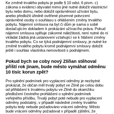
Ke změně trvalého pobytu je podle § 10 odst. 6 písm. c)
zákona o evidenci obyvatel mimo jiné nutné doložit vlastnictví
bytu nebo domu, nebo doložit oprávněnost užívání bytu,
anebo předložit úředně ověřené písemné potvrzení
oprávněné osoby o souhlasu s ohlášením změny trvalého
pobytu. Nájemní smlouva na byt či dům je sama o sobě
dostačujícím dokladem k prokázání užívacího práva. Pokud
nájemní smlouva splňuje zákonné náležitosti, není nutné do ní
vkládat žádná jiná ustanovení vztahující se k hlášení změny
trvalého pobytu. Co se týká podnájemní smlouvy, je nutné ke
změně trvalého pobytu kromě podnájemní smlouvy doložit
ještě i souhlas vlastníka nemovitosti s podnájmem.
Pokud bych se coby nový Zlíňan stěhoval
příští rok jinam, bude město vymáhat odměnu
10 tisíc korun zpět?
Pro splnění podmínek pro vyplacení odměny je nezbytné
prokázat, že občan měl trvalý pobyt ve Zlíně po celou dobu
od přihlášení k trvalému pobytu ve Zlíně do okamžiku
předložení čestného prohlášení o splnění podmínek
veřejného příslibu. Trvalý pobyt poté nebude pro vyplacení
odměny podstatný, v případě následné změny trvalého
pobytu tedy nebude požadováno vrácení odměny. Město
bude vrácení odměny požadovat v případě zjištění, že