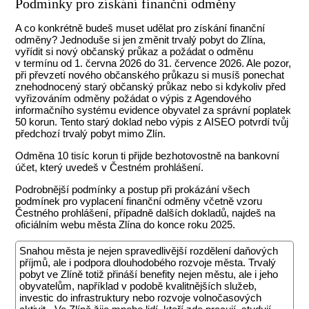
Podmínky pro získání finanční odměny
A co konkrétně budeš muset udělat pro získání finanční
odměny? Jednoduše si jen změnit trvalý pobyt do Zlína,
vyřídit si nový občanský průkaz a požádat o odměnu
v termínu od 1. června 2026 do 31. července 2026. Ale pozor,
při převzetí nového občanského průkazu si musíš ponechat
znehodnocený starý občanský průkaz nebo si kdykoliv před
vyřizováním odměny požádat o výpis z Agendového
informačního systému evidence obyvatel za správní poplatek
50 korun. Tento starý doklad nebo výpis z AISEO potvrdí tvůj
předchozí trvalý pobyt mimo Zlín.
Odměna 10 tisíc korun ti přijde bezhotovostně na bankovní
účet, který uvedeš v Čestném prohlášení.
Podrobnější podmínky a postup při prokázání všech
podmínek pro vyplacení finanční odměny včetně vzoru
Čestného prohlášení, případně dalších dokladů, najdeš na
oficiálním webu města Zlína do konce roku 2025.
Snahou města je nejen spravedlivější rozdělení daňových
příjmů, ale i podpora dlouhodobého rozvoje města. Trvalý
pobyt ve Zlíně totiž přináší benefity nejen městu, ale i jeho
obyvatelům, například v podobě kvalitnějších služeb,
investic do infrastruktury nebo rozvoje volnočasových