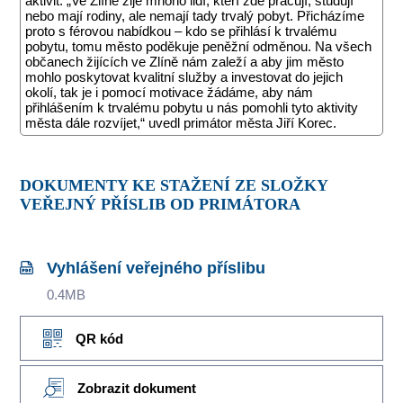
aktivit. „Ve Zlíně žije mnoho lidí, kteří zde pracují, studují
nebo mají rodiny, ale nemají tady trvalý pobyt. Přicházíme
proto s férovou nabídkou – kdo se přihlásí k trvalému
pobytu, tomu město poděkuje peněžní odměnou. Na všech
občanech žijících ve Zlíně nám zaleží a aby jim město
mohlo poskytovat kvalitní služby a investovat do jejich
okolí, tak je i pomocí motivace žádáme, aby nám
přihlášením k trvalému pobytu u nás pomohli tyto aktivity
města dále rozvíjet,“ uvedl primátor města Jiří Korec.
DOKUMENTY KE STAŽENÍ ZE SLOŽKY
VEŘEJNÝ PŘÍSLIB OD PRIMÁTORA
Vyhlášení veřejného příslibu
0.4MB
QR kód
Zobrazit dokument