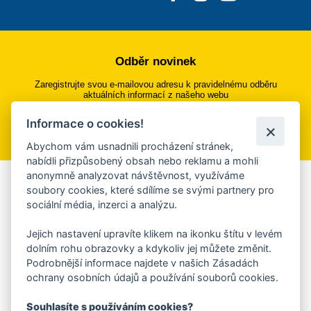
Odběr novinek
Zaregistrujte svou e-mailovou adresu k pravidelnému odběru
aktuálních informací z našeho webu
Informace o cookies!
Přihlásit se k odběru
Abychom vám usnadnili procházení stránek,
nabídli přizpůsobený obsah nebo reklamu a mohli
anonymně analyzovat návštěvnost, využíváme
Aplikace Mobilní rozhlas
soubory cookies, které sdílíme se svými partnery pro
sociální média, inzerci a analýzu.
Chcete dostávat do svého mobilu či mailu upozornění na
blížící se nebezpečí, odstávky, poruchy a výpadky energií,
Jejich nastavení upravíte klikem na ikonku štítu v levém
ankety, pozvánky na kulturní a sportovní akce?
dolním rohu obrazovky a kdykoliv jej můžete změnit.
Více informací o aplikaci
Podrobnější informace najdete v našich Zásadách
ochrany osobních údajů a používání souborů cookies.
Souhlasíte s používáním cookies?