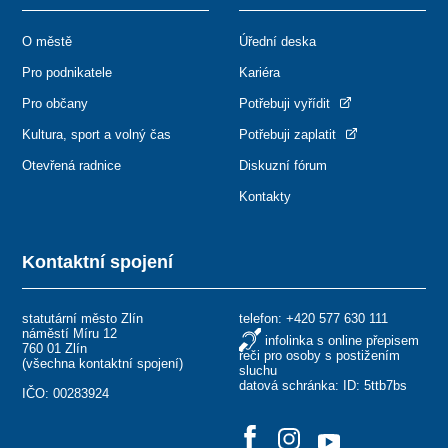
O městě
Úřední deska
Pro podnikatele
Kariéra
Pro občany
Potřebuji vyřídit
Kultura, sport a volný čas
Potřebuji zaplatit
Otevřená radnice
Diskuzní fórum
Kontakty
Kontaktní spojení
statutární město Zlín
telefon:
+420 577 630 111
náměstí Míru 12
infolinka s online přepisem
760 01 Zlín
řeči pro osoby s postižením
(
všechna kontaktní spojení
)
sluchu
datová schránka: ID: 5ttb7bs
IČO: 00283924