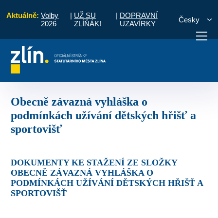
Aktuálně:
Volby
|
UŽ SU
|
DOPRAVNÍ
Česky
2026
ZLÍŇÁK!
UZAVÍRKY
ně závazná vyhláška o podmínkách užívání dětských hřišť a sportovišť
otřebuji vyřídit
Potřebuji zaplatit
Diskuzní fór
Obecně závazná vyhláška o
podmínkách užívání dětských hřišť a
sportovišť
DOKUMENTY KE STAŽENÍ ZE SLOŽKY
OBECNĚ ZÁVAZNÁ VYHLÁŠKA O
PODMÍNKÁCH UŽÍVÁNÍ DĚTSKÝCH HŘIŠŤ A
SPORTOVIŠŤ