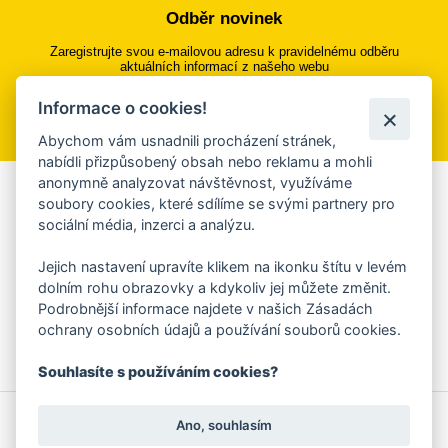
Odběr novinek
Zaregistrujte svou e-mailovou adresu k pravidelnému odběru
aktuálních informací z našeho webu
Informace o cookies!
Přihlásit se k odběru
Abychom vám usnadnili procházení stránek,
nabídli přizpůsobený obsah nebo reklamu a mohli
anonymně analyzovat návštěvnost, využíváme
Aplikace Mobilní rozhlas
soubory cookies, které sdílíme se svými partnery pro
sociální média, inzerci a analýzu.
Chcete dostávat do svého mobilu či mailu upozornění na
blížící se nebezpečí, odstávky, poruchy a výpadky energií,
Jejich nastavení upravíte klikem na ikonku štítu v levém
ankety, pozvánky na kulturní a sportovní akce?
dolním rohu obrazovky a kdykoliv jej můžete změnit.
Více informací o aplikaci
Podrobnější informace najdete v našich Zásadách
ochrany osobních údajů a používání souborů cookies.
Souhlasíte s používáním cookies?
© 2026 Magistrát města Zlína
Prohlášení o používání cookies
Ano, souhlasím
všechna práva vyhrazena
Ochrana osobních údajů
Prohlášení o přístupnosti