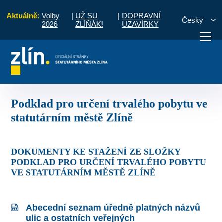
Aktuálně:
Volby
|
UŽ SU
|
DOPRAVNÍ
Česky
2026
ZLÍŇÁK!
UZAVÍRKY
mládež
Podklad pro určení trvalého pobytu ve statutárním městě Zlíně
otřebuji vyřídit
Potřebuji zaplatit
Diskuzní fór
Podklad pro určení trvalého pobytu ve
statutárním městě Zlíně
DOKUMENTY KE STAŽENÍ ZE SLOŽKY
PODKLAD PRO URČENÍ TRVALÉHO POBYTU
VE STATUTÁRNÍM MĚSTĚ ZLÍNĚ
Abecední seznam úředně platných názvů
ulic a ostatních veřejných