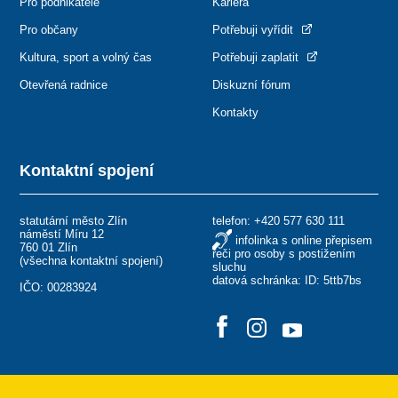
Pro podnikatele
Kariéra
Pro občany
Potřebuji vyřídit
Kultura, sport a volný čas
Potřebuji zaplatit
Otevřená radnice
Diskuzní fórum
Kontakty
Kontaktní spojení
statutární město Zlín
telefon:
+420 577 630 111
náměstí Míru 12
infolinka s online přepisem
760 01 Zlín
řeči pro osoby s postižením
(
všechna kontaktní spojení
)
sluchu
datová schránka: ID: 5ttb7bs
IČO: 00283924