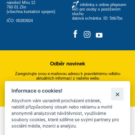
náměstí Míru 12
infolinka s online přepisem
760 01 Zlín
řeči pro osoby s postižením
(
všechna kontaktní spojení
)
sluchu
datová schránka: ID: 5ttb7bs
IČO: 00283924
Odběr novinek
Zaregistrujte svou e-mailovou adresu k pravidelnému odběru
aktuálních informací z našeho webu
Informace o cookies!
Přihlásit se k odběru
Abychom vám usnadnili procházení stránek,
nabídli přizpůsobený obsah nebo reklamu a mohli
anonymně analyzovat návštěvnost, využíváme
Aplikace Mobilní rozhlas
soubory cookies, které sdílíme se svými partnery pro
sociální média, inzerci a analýzu.
Chcete dostávat do svého mobilu či mailu upozornění na
blížící se nebezpečí, odstávky, poruchy a výpadky energií,