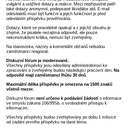
vulgární a urážlivé dotazy a reakce. Mezi nepřípustné patří
také dotazy anonymní, podepsané likvidátor atd. E-mail
odesílatelů musí být funkční a jejich funkčnost je před
odesláním příspěvku prověřována.
Dotazy, které se pravidelně opakují a z jejichž obsahu je
zřejmé, že pisatele nezajímá odpověď, ale pouze
nekonstruktivní kritika, nemusí být zveřejněny.
Na stanoviska, názory a komentáře občanů nebudou
zaměstnanci reagovat.
Diskuzní fórum je moderované.
Všechny příspěvky jsou odesílány administrátorovi ke
zpracování a zveřejněny budou následující pracovní den.
Na
odpověď mají zaměstnanci lhůtu 30 dnů
.
Maximální délka příspěvku je omezena na 1500 znaků
včetně mezer
.
Diskuzní fórum
není určeno k podávání žádostí
o informace
ve smyslu zákona 106/99Sb. o svobodném přístupu k
informacím.
Všechny příspěvky budou zveřejňovány po dobu 1 měsíce
od zadání prvního příspěvku na dané téma.