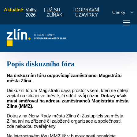
Aktuálně:
Volby
|
UŽ SU
|
DOPRAVNÍ
Česky
2026
ZLÍŇÁK!
UZAVÍRKY
Úvod
Pro občany
Diskuzní fórum
Popis diskuzního fóra
otřebuji vyřídit
Potřebuji zaplatit
Diskuzní fór
Popis diskuzního fóra
Na diskuzním fóru odpovídají zaměstnanci Magistrátu
města Zlína.
Diskuzní fórum Magistrátu dává prostor všem, kteří se chtějí
zeptat na situaci ve městě, či sdělit svůj názor.
Dotazy však
musí směřovat na adresu zaměstnanců Magistrátu města
Zlína (MMZ).
Dotazy na členy Rady města Zlína či Zastupitelstva města
Zlína ani na zřízené či založené organizace a společnosti,
zde nebudou zveřejněny.
Na internetovém fóru MMZ již v budoucnosti nenajdete