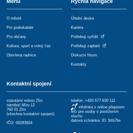
Menu
Rychlá navigace
O městě
Úřední deska
Pro podnikatele
Kariéra
Pro občany
Potřebuji vyřídit
Kultura, sport a volný čas
Potřebuji zaplatit
Otevřená radnice
Diskuzní fórum
Kontakty
Kontaktní spojení
statutární město Zlín
telefon:
+420 577 630 111
náměstí Míru 12
infolinka s online přepisem
760 01 Zlín
řeči pro osoby s postižením
(
všechna kontaktní spojení
)
sluchu
datová schránka: ID: 5ttb7bs
IČO: 00283924