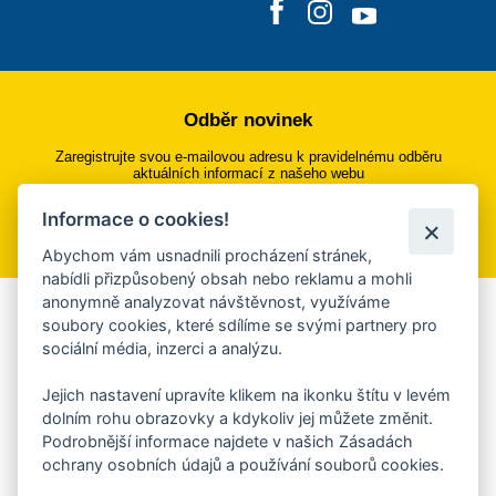
Odběr novinek
Zaregistrujte svou e-mailovou adresu k pravidelnému odběru
aktuálních informací z našeho webu
Informace o cookies!
Přihlásit se k odběru
Abychom vám usnadnili procházení stránek,
nabídli přizpůsobený obsah nebo reklamu a mohli
anonymně analyzovat návštěvnost, využíváme
Aplikace Mobilní rozhlas
soubory cookies, které sdílíme se svými partnery pro
sociální média, inzerci a analýzu.
Chcete dostávat do svého mobilu či mailu upozornění na
blížící se nebezpečí, odstávky, poruchy a výpadky energií,
Jejich nastavení upravíte klikem na ikonku štítu v levém
ankety, pozvánky na kulturní a sportovní akce?
dolním rohu obrazovky a kdykoliv jej můžete změnit.
Více informací o aplikaci
Podrobnější informace najdete v našich Zásadách
ochrany osobních údajů a používání souborů cookies.