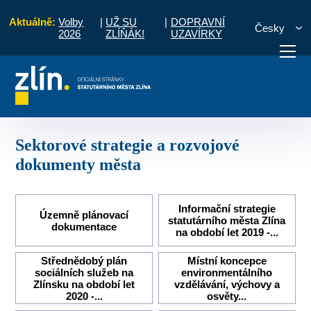
Aktuálně:
Volby
|
UŽ SU
|
DOPRAVNÍ
Česky
2026
ZLÍŇÁK!
UZAVÍRKY
Strategický rozvoj
Sektorové strategie a rozvojové dokumenty města
otřebuji vyřídit
Potřebuji zaplatit
Diskuzní fór
Sektorové strategie a rozvojové
dokumenty města
Informační strategie
Územně plánovací
statutárního města Zlína
dokumentace
na období let 2019 -...
Střednědobý plán
Místní koncepce
sociálních služeb na
environmentálního
Zlínsku na období let
vzdělávání, výchovy a
2020 -...
osvěty...