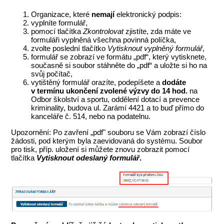
Organizace, které
nemají
elektronický podpis:
vyplníte formulář,
pomocí tlačítka
Zkontrolovat
zjistíte, zda máte ve
formuláři vyplněná všechna povinná políčka,
zvolte poslední tlačítko
Vytisknout vyplněný formulář
,
formulář se zobrazí ve formátu „pdf“, který vytisknete,
současně si soubor stáhněte do „pdf“ a uložte si ho na
svůj počítač,
vytištěný formulář orazíte, podepíšete a
dodáte
v termínu ukončení zvolené výzvy do 14 hod.
na
Odbor školství a sportu, oddělení dotací a prevence
kriminality, budova ul. Zarámí 4421 a to buď přímo do
kanceláře č. 514, nebo na podatelnu.
Upozornění: Po zavření „pdf" souboru se Vám zobrazí číslo
žádosti, pod kterým byla zaevidovaná do systému. Soubor
pro tisk, příp. uložení si můžete znovu zobrazit pomocí
tlačítka
Vytisknout odeslaný formulář
.