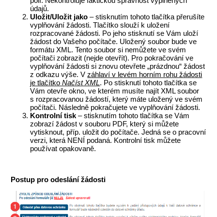
polí. Nekontroluje faktickou správnost vyplněných
údajů.
Uložit/Uložit jako
– stisknutím tohoto tlačítka přerušíte
vyplňování žádosti. Tlačítko slouží k uložení
rozpracované žádosti. Po jeho stisknutí se Vám uloží
žádost do Vašeho počítače. Uložený soubor bude ve
formátu XML. Tento soubor si nemůžete ve svém
počítači zobrazit (nejde otevřít). Pro pokračování ve
vyplňování žádosti si znovu otevřete „prázdnou“ žádost
z odkazu výše. V
záhlaví v levém horním rohu žádosti
je tlačítko
Načíst XML
. Po stisknutí tohoto tlačítka se
Vám otevře okno, ve kterém musíte najít XML soubor
s rozpracovanou žádostí, který máte uložený ve svém
počítači. Následně pokračujete ve vyplňování žádosti.
Kontrolní tisk
– stisknutím tohoto tlačítka se Vám
zobrazí žádost v souboru PDF, který si můžete
vytisknout, příp. uložit do počítače. Jedná se o pracovní
verzi, která NENÍ podaná. Kontrolní tisk můžete
používat opakovaně.
Postup pro odeslání žádosti