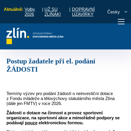
Aktuálně:
Volby
|
UŽ SU
|
DOPRAVNÍ
Česky
2026
ZLÍŇÁK!
UZAVÍRKY
Pro občany
Dotace
Sport
Postup žadatele při el. podání ŽÁDOSTI
otřebuji vyřídit
Potřebuji zaplatit
Diskuzní fór
Postup žadatele při el. podání
ŽÁDOSTI
Termíny výzev pro podání žádostí o neinvestiční dotace
z Fondu mládeže a tělovýchovy statutárního města Zlína
(dále jen FMTV) v roce 2026.
Žádosti o dotace na činnost a provoz sportovní
organizace, na sportovní akce a mimořádné podpory se
podávají
pouze
elektronickou formou.