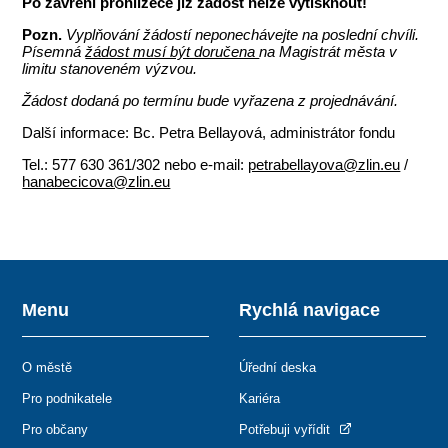
Po zavření prohlížeče již žádost nelze vytisknout!
Pozn.
Vyplňování žádostí neponechávejte na poslední chvíli.
Písemná
žádost musí být doručena
na Magistrát města v
limitu stanoveném výzvou.
Žádost dodaná po termínu bude vyřazena z projednávání.
Další informace: Bc. Petra Bellayová, administrátor fondu
Tel.: 577 630 361/302 nebo e-mail:
petrabellayova@zlin.eu
/
hanabecicova@zlin.eu
Menu
Rychlá navigace
O městě
Úřední deska
Pro podnikatele
Kariéra
Pro občany
Potřebuji vyřídit