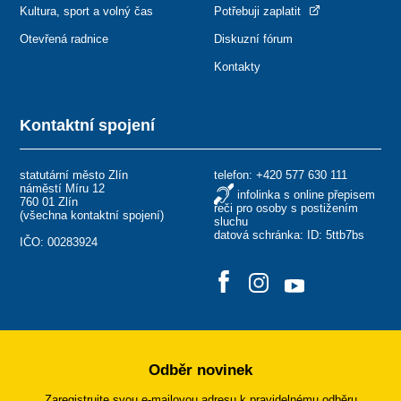
Kultura, sport a volný čas
Potřebuji zaplatit
Otevřená radnice
Diskuzní fórum
Kontakty
Kontaktní spojení
statutární město Zlín
telefon:
+420 577 630 111
náměstí Míru 12
infolinka s online přepisem
760 01 Zlín
řeči pro osoby s postižením
(
všechna kontaktní spojení
)
sluchu
datová schránka: ID: 5ttb7bs
IČO: 00283924
Odběr novinek
Zaregistrujte svou e-mailovou adresu k pravidelnému odběru