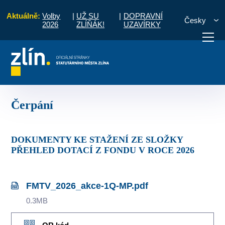
Aktuálně:
Volby
|
UŽ SU
|
DOPRAVNÍ
Česky
2026
ZLÍŇÁK!
UZAVÍRKY
Úvod
Pro občany
Dotace
Sport
Čerpání
otřebuji vyřídit
Potřebuji zaplatit
Diskuzní fór
Čerpání
DOKUMENTY KE STAŽENÍ ZE SLOŽKY
PŘEHLED DOTACÍ Z FONDU V ROCE 2026
FMTV_2026_akce-1Q-MP.pdf
0.3MB