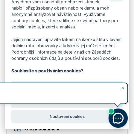
Abychom vám usnadnili procházení stránek,
nabídli přizpůsobený obsah nebo reklamu a mohli
QR kód
anonymně analyzovat návštěvnost, využíváme
soubory cookies, které sdílíme se svými partnery pro
sociální média, inzerci a analýzu.
Zobrazit dokument
Jejich nastavení upravíte klikem na ikonku štítu v levém
Uložit dokument
dolním rohu obrazovky a kdykoliv jej můžete změnit.
Podrobnější informace najdete v našich Zásadách
ochrany osobních údajů a používání souborů cookies.
Souhlasíte s používáním cookies?
Akce - III.Q. a mimořádné podpory
0.04MB
Ano, souhlasím
QR kód
Nesouhlasím
Zobrazit dokument
Nastavení cookies
Uložit dokument