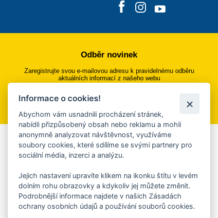
Odběr novinek
Zaregistrujte svou e-mailovou adresu k pravidelnému odběru
aktuálních informací z našeho webu
Informace o cookies!
Přihlásit se k odběru
Abychom vám usnadnili procházení stránek,
nabídli přizpůsobený obsah nebo reklamu a mohli
anonymně analyzovat návštěvnost, využíváme
Aplikace Mobilní rozhlas
soubory cookies, které sdílíme se svými partnery pro
sociální média, inzerci a analýzu.
Chcete dostávat do svého mobilu či mailu upozornění na
blížící se nebezpečí, odstávky, poruchy a výpadky energií,
Jejich nastavení upravíte klikem na ikonku štítu v levém
ankety, pozvánky na kulturní a sportovní akce?
dolním rohu obrazovky a kdykoliv jej můžete změnit.
Více informací o aplikaci
Podrobnější informace najdete v našich Zásadách
ochrany osobních údajů a používání souborů cookies.