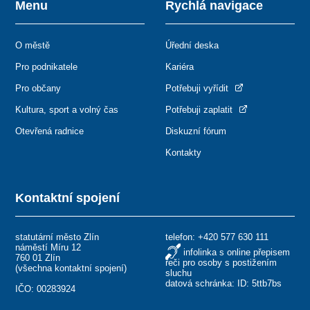
Menu
Rychlá navigace
O městě
Úřední deska
Pro podnikatele
Kariéra
Pro občany
Potřebuji vyřídit
Kultura, sport a volný čas
Potřebuji zaplatit
Otevřená radnice
Diskuzní fórum
Kontakty
Kontaktní spojení
statutární město Zlín
telefon:
+420 577 630 111
náměstí Míru 12
infolinka s online přepisem
760 01 Zlín
řeči pro osoby s postižením
(
všechna kontaktní spojení
)
sluchu
datová schránka: ID: 5ttb7bs
IČO: 00283924