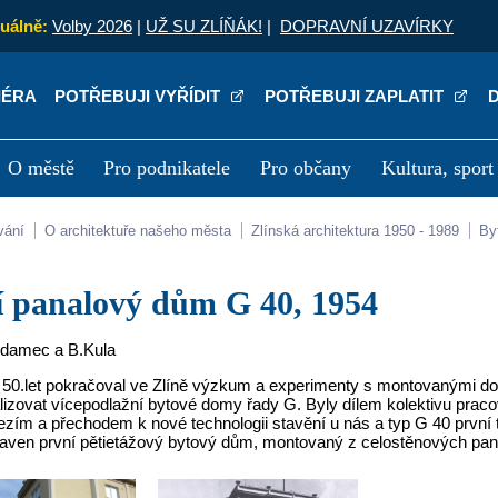
uálně:
Volby 2026
|
UŽ SU ZLÍŇÁK!
|
DOPRAVNÍ UZAVÍRKY
IÉRA
POTŘEBUJI VYŘÍDIT
POTŘEBUJI ZAPLATIT
O městě
Pro podnikatele
Pro občany
Kultura, sport
a
Kariéra
P
vání
O architektuře našeho města
Zlínská architektura 1950 - 1989
B
ní panalový dům G 40, 1954
Adamec a B.Kula
50.let pokračoval ve Zlíně výzkum a experimenty s montovanými do
alizovat vícepodlažní bytové domy řady G. Byly dílem kolektivu pr
zím a přechodem k nové technologii stavění u nás a typ G 40 první t
taven první pětietážový bytový dům, montovaný z celostěnových pa