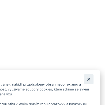
tránek, nabídli přizpůsobený obsah nebo reklamu a
 ankety, pozvánky na kulturní a sportovní akce?
st, využíváme soubory cookies, které sdílíme se svými
 analýzu.
konku štítu v levém dolním rohu obrazovky a kdykoliv jej