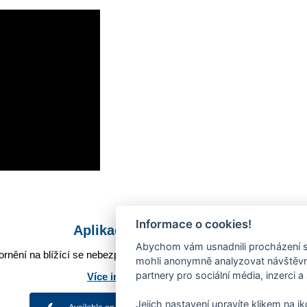
Informace o cookies!
Aplikace Mobilní rozhlas
Abychom vám usnadnili procházení s
rnění na blížící se nebezpečí, odstávky, poruchy a výpadky energií,
mohli anonymně analyzovat návštěvno
partnery pro sociální média, inzerci a
Více informací o aplikaci
Jejich nastavení upravíte klikem na i