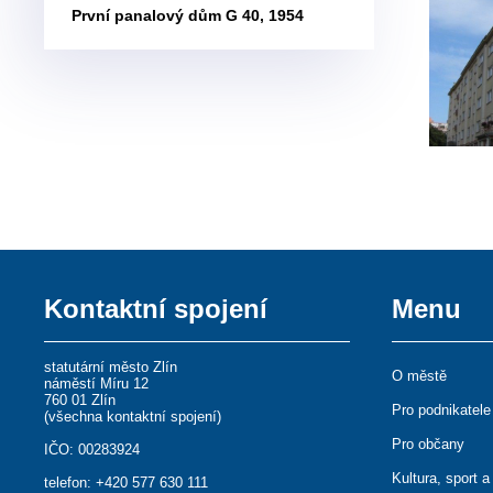
První panalový dům G 40, 1954
Kontaktní spojení
Menu
statutární město Zlín
O městě
náměstí Míru 12
760 01 Zlín
Pro podnikatele
(
všechna kontaktní spojení
)
Pro občany
IČO: 00283924
Kultura, sport a
telefon:
+420 577 630 111