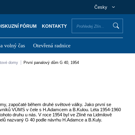
Česky
DISKUZNÍ FÓRUM
KONTAKTY
 a volný čas
Otevřená radnice
otřebuji vyřídit
Potřebuji zaplatit
ytové domy
První panalový dům G 40, 1954
my, započaté během druhé světové války. Jako první se
acovníků VÚMS v čele s H.Adamcem a B.Kulou. Léta 1954-1960
ohoto druhu u nás. V roce 1954 byl ve Zlíně na Lidmilově
nelů nazvaný G 40 podle návrhu H.Adamce a B.Kuly.