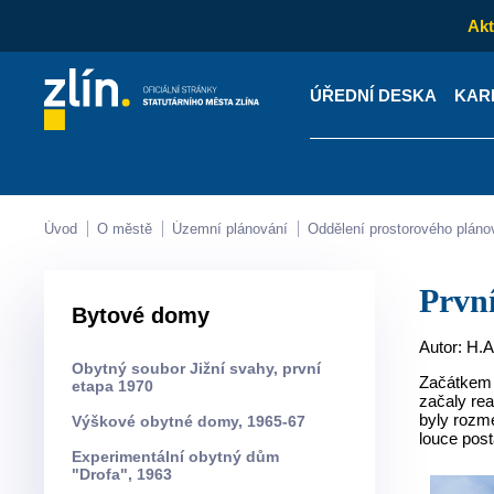
Akt
ÚŘEDNÍ DESKA
KAR
Kontakty
Úřední desk
Úvod
O městě
Územní plánování
Oddělení prostorového pláno
Prv
Bytové domy
Autor: H.
Obytný soubor Jižní svahy, první
Začátkem 
etapa 1970
začaly re
byly rozme
Výškové obytné domy, 1965-67
louce pos
Experimentální obytný dům
"Drofa", 1963