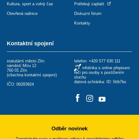
Kultura, sport a volný čas
Potřebuji zaplatit
Otevřená radnice
Diskuzní fórum
Kontakty
Kontaktní spojení
statutární město Zlín
telefon:
+420 577 630 111
náměstí Míru 12
infolinka s online přepisem
760 01 Zlín
řeči pro osoby s postižením
(
všechna kontaktní spojení
)
sluchu
datová schránka: ID: 5ttb7bs
IČO: 00283924
Odběr novinek
Zaregistrujte svou e-mailovou adresu k pravidelnému odběru