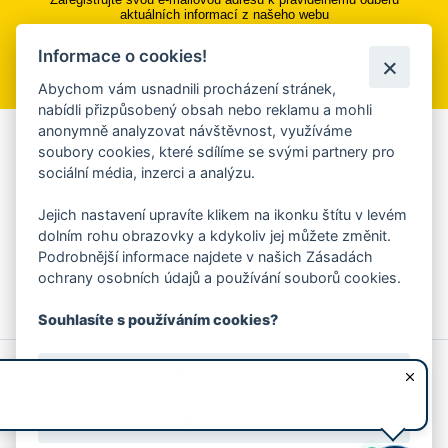
aktuálních informací z našeho webu
Informace o cookies!
Přihlásit se k odběru
Abychom vám usnadnili procházení stránek,
nabídli přizpůsobený obsah nebo reklamu a mohli
anonymně analyzovat návštěvnost, využíváme
Aplikace Mobilní rozhlas
soubory cookies, které sdílíme se svými partnery pro
sociální média, inzerci a analýzu.
Chcete dostávat do svého mobilu či mailu upozornění na
blížící se nebezpečí, odstávky, poruchy a výpadky energií,
Jejich nastavení upravíte klikem na ikonku štítu v levém
ankety, pozvánky na kulturní a sportovní akce?
dolním rohu obrazovky a kdykoliv jej můžete změnit.
Více informací o aplikaci
Podrobnější informace najdete v našich Zásadách
ochrany osobních údajů a používání souborů cookies.
Souhlasíte s používáním cookies?
© 2026 Magistrát města Zlína
Prohlášení o používání cookies
Ano, souhlasím
všechna práva vyhrazena
Ochrana osobních údajů
Prohlášení o přístupnosti
Podněty k webovým stránkám
Kontakt:
webmaster@zlin.eu
Nesouhlasím