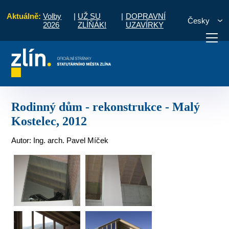
Aktuálně:
Volby
|
UŽ SU
|
DOPRAVNÍ
Česky
2026
ZLÍŇÁK!
UZAVÍRKY
Rodinné domy
Rodinný dům - rekonstrukce - Malý Kostelec, 2012
otřebuji vyřídit
Potřebuji zaplatit
Diskuzní fór
Rodinný dům - rekonstrukce - Malý
Kostelec, 2012
Autor: Ing. arch. Pavel Míček