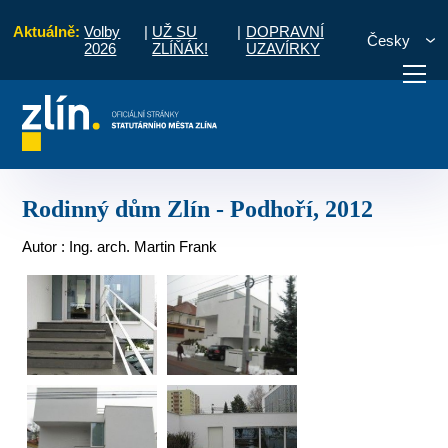
Aktuálně:
Volby
|
UŽ SU
|
DOPRAVNÍ
Česky
2026
ZLÍŇÁK!
UZAVÍRKY
ektura 2011 - 2020
Rodinné domy
Rodinný dům Zlín - Podhoří, 2012
otřebuji vyřídit
Potřebuji zaplatit
Diskuzní fór
Rodinný dům Zlín - Podhoří, 2012
Autor : Ing. arch. Martin Frank