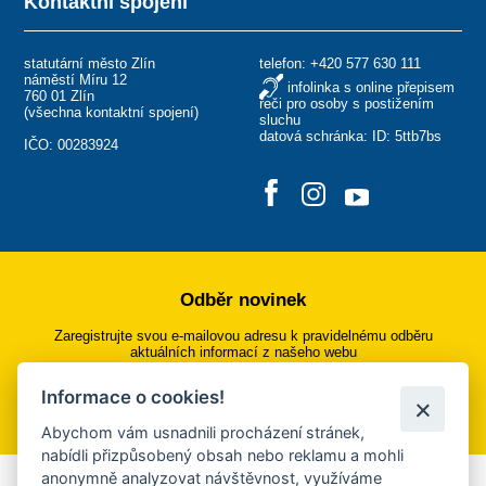
Kontaktní spojení
statutární město Zlín
telefon:
+420 577 630 111
náměstí Míru 12
infolinka s online přepisem
760 01 Zlín
řeči pro osoby s postižením
(
všechna kontaktní spojení
)
sluchu
datová schránka: ID: 5ttb7bs
IČO: 00283924
Odběr novinek
Zaregistrujte svou e-mailovou adresu k pravidelnému odběru
aktuálních informací z našeho webu
Informace o cookies!
Přihlásit se k odběru
Abychom vám usnadnili procházení stránek,
nabídli přizpůsobený obsah nebo reklamu a mohli
anonymně analyzovat návštěvnost, využíváme