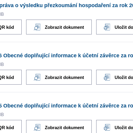
práva o výsledku přezkoumání hospodaření za rok 2
MB
QR kód
Zobrazit dokument
Uložit d
6 Obecné doplňující informace k účetní závěrce za ro
MB
QR kód
Zobrazit dokument
Uložit d
5 Obecné doplňující informace k účetní závěrce za ro
MB
QR kód
Zobrazit dokument
Uložit d