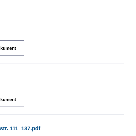
okument
okument
str. 111_137.pdf