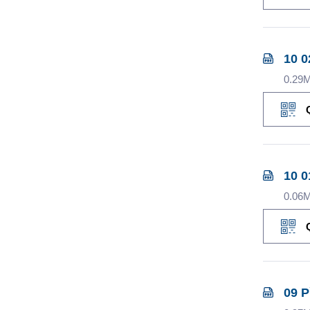
10 0
0.29
10 0
0.06
09 P