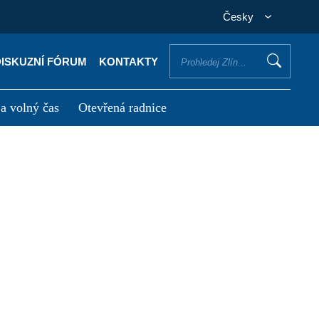
Česky
DISKUZNÍ FÓRUM
KONTAKTY
 a volný čas
Otevřená radnice
otřebuji vyřídit
Potřebuji zaplatit