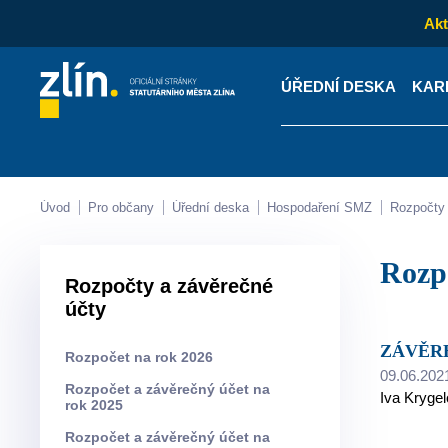
Akt
ÚŘEDNÍ DESKA
KAR
Kontakty
Úřední desk
Úvod
Pro občany
Úřední deska
Hospodaření SMZ
Rozpočty
Roz
Rozpočty a závěrečné
účty
ZÁVĚR
Rozpočet na rok 2026
09.06.202
Rozpočet a závěrečný účet na
Iva Kryge
rok 2025
Rozpočet a závěrečný účet na