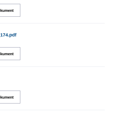
okument
_174.pdf
okument
okument