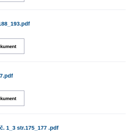
.188_193.pdf
okument
7.pdf
okument
č. 1_3 str.175_177 .pdf