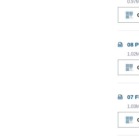
0.97
08 P
1.02
07 F
1.03