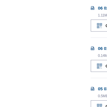
06 0
1.11
06 0
0.14
05 0
0.5M