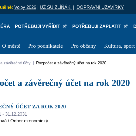
uálně:
Volby 2026
|
UŽ SU ZLÍŇÁK!
|
DOPRAVNÍ UZAVÍRKY
IÉRA
POTŘEBUJI VYŘÍDIT
POTŘEBUJI ZAPLATIT
O městě
Pro podnikatele
Pro občany
Kultura, sport
a
Kariéra
P
 a závěrečné účty
Rozpočet a závěrečný účet na rok 2020
počet a závěrečný účet na rok 2020
EČNÝ ÚČET ZA ROK 2020
1 - 31.12.2031
lová / Odbor ekonomický