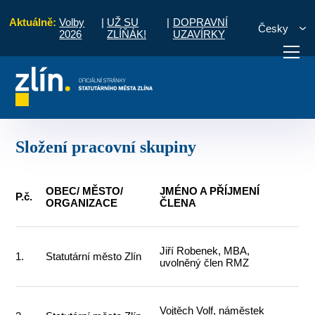
Aktuálně:
Volby
|
UŽ SU
|
DOPRAVNÍ
Česky
2026
ZLÍŇÁK!
UZAVÍRKY
ovní skupiny
PS Zlínsko přívětivé pro lidi
Složení pracovní skupiny
otřebuji vyřídit
Potřebuji zaplatit
Diskuzní fór
Složení pracovní skupiny
OBEC/ MĚSTO/
JMÉNO A PŘÍJMENÍ
P.č.
ORGANIZACE
ČLENA
Jiří Robenek, MBA,
1.
Statutární město Zlín
uvolněný člen RMZ
Vojtěch Volf, náměstek