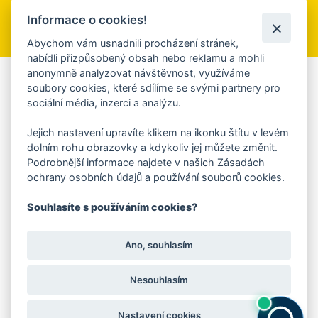
Informace o cookies!
Přihlásit se k odběru
Abychom vám usnadnili procházení stránek,
nabídli přizpůsobený obsah nebo reklamu a mohli
anonymně analyzovat návštěvnost, využíváme
Aplikace Mobilní rozhlas
soubory cookies, které sdílíme se svými partnery pro
sociální média, inzerci a analýzu.
Chcete dostávat do svého mobilu či mailu upozornění na
blížící se nebezpečí, odstávky, poruchy a výpadky energií,
Jejich nastavení upravíte klikem na ikonku štítu v levém
ankety, pozvánky na kulturní a sportovní akce?
dolním rohu obrazovky a kdykoliv jej můžete změnit.
Více informací o aplikaci
Podrobnější informace najdete v našich Zásadách
ochrany osobních údajů a používání souborů cookies.
Souhlasíte s používáním cookies?
© 2026 Magistrát města Zlína
Prohlášení o používání cookies
Ano, souhlasím
všechna práva vyhrazena
Ochrana osobních údajů
Prohlášení o přístupnosti
Podněty k webovým stránkám
Kontakt:
webmaster@zlin.eu
Nesouhlasím
Nastavení cookies