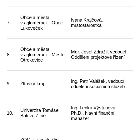
Obce a města
Ivana Krajčová,
7.
v aglomeraci – Obec
místostarostka
Lukoveček
Obce a města
Mgr. Josef Zdražil, vedoucí
8.
v aglomeraci – Město
Oddělení projektové řízení
Otrokovice
Ing. Petr Valášek, vedoucí
9.
Zlínský kraj
oddělení sociálních služeb
Ing. Lenka Výstupová,
Univerzita Tomáše
10.
Ph.D., hlavní finanční
Bati ve Zlíně
manažer
ZOO a zámek Zlín –