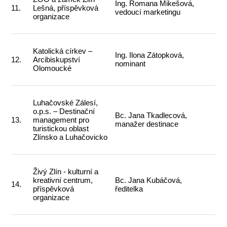
Ing. Romana Mikešová,
11.
Lešná, příspěvková
vedoucí marketingu
organizace
Katolická církev –
Ing. Ilona Zátopková,
12.
Arcibiskupství
nominant
Olomoucké
Luhačovské Zálesí,
o.p.s. – Destinační
Bc. Jana Tkadlecová,
13.
management pro
manažer destinace
turistickou oblast
Zlínsko a Luhačovicko
Živý Zlín - kulturní a
kreativní centrum,
Bc. Jana Kubáčová,
14.
příspěvková
ředitelka
organizace