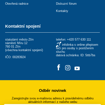
Otevřená radnice
Diskuzní fórum
Kontakty
Kontaktní spojení
statutární město Zlín
telefon:
+420 577 630 111
náměstí Míru 12
infolinka s online přepisem
760 01 Zlín
řeči pro osoby s postižením
(
všechna kontaktní spojení
)
sluchu
datová schránka: ID: 5ttb7bs
IČO: 00283924
Odběr novinek
Zaregistrujte svou e-mailovou adresu k pravidelnému odběru
aktuálních informací z našeho webu