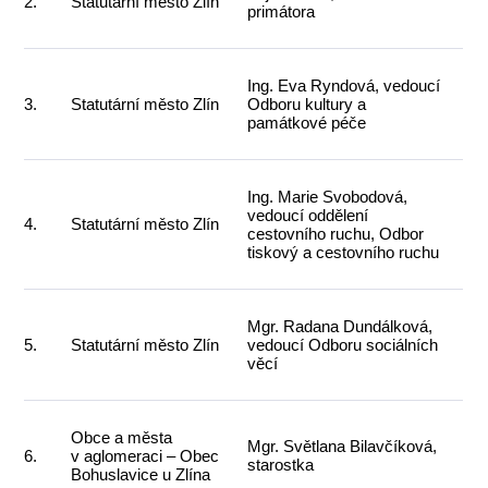
2.
Statutární město Zlín
primátora
Ing. Eva Ryndová, vedoucí
3.
Statutární město Zlín
Odboru kultury a
památkové péče
Ing. Marie Svobodová,
vedoucí oddělení
4.
Statutární město Zlín
cestovního ruchu, Odbor
tiskový a cestovního ruchu
Mgr. Radana Dundálková,
5.
Statutární město Zlín
vedoucí Odboru sociálních
věcí
Obce a města
Mgr. Světlana Bilavčíková,
6.
v aglomeraci – Obec
starostka
Bohuslavice u Zlína