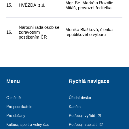
Mgr. Bc. Markéta Rozálie
15.
HVĚZDA z.ú.
Mitáš, provozní ředitelka
Národní rada osob se
Monika Blažková, členka
16.
zdravotním
republikového výboru
postižením ČR
Menu
Rychlá navigace
O městě
Úřední deska
Pro podnikatele
Kariéra
Pro občany
Potřebuji vyřídit
Kultura, sport a volný čas
Potřebuji zaplatit