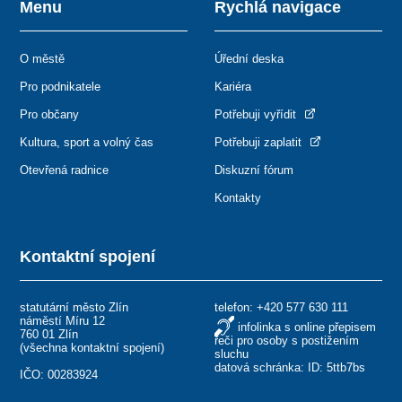
Menu
Rychlá navigace
O městě
Úřední deska
Pro podnikatele
Kariéra
Pro občany
Potřebuji vyřídit
Kultura, sport a volný čas
Potřebuji zaplatit
Otevřená radnice
Diskuzní fórum
Kontakty
Kontaktní spojení
statutární město Zlín
telefon:
+420 577 630 111
náměstí Míru 12
infolinka s online přepisem
760 01 Zlín
řeči pro osoby s postižením
(
všechna kontaktní spojení
)
sluchu
datová schránka: ID: 5ttb7bs
IČO: 00283924