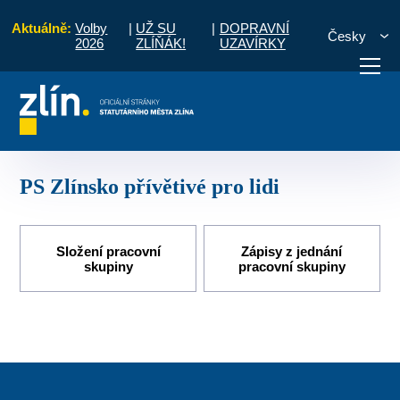
Aktuálně:
Volby
|
UŽ SU
|
DOPRAVNÍ
Česky
2026
ZLÍŇÁK!
UZAVÍRKY
o období 2021 - 2027
Pracovní skupiny
PS Zlínsko přívětivé pro lidi
otřebuji vyřídit
Potřebuji zaplatit
Diskuzní fór
PS Zlínsko přívětivé pro lidi
Složení pracovní
Zápisy z jednání
skupiny
pracovní skupiny