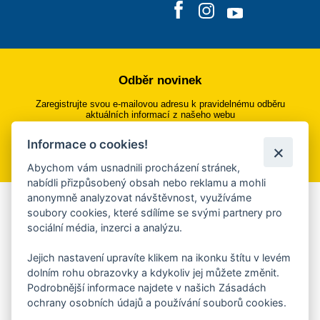
Odběr novinek
Zaregistrujte svou e-mailovou adresu k pravidelnému odběru
aktuálních informací z našeho webu
Informace o cookies!
Přihlásit se k odběru
Abychom vám usnadnili procházení stránek,
nabídli přizpůsobený obsah nebo reklamu a mohli
anonymně analyzovat návštěvnost, využíváme
Aplikace Mobilní rozhlas
soubory cookies, které sdílíme se svými partnery pro
sociální média, inzerci a analýzu.
Chcete dostávat do svého mobilu či mailu upozornění na
blížící se nebezpečí, odstávky, poruchy a výpadky energií,
Jejich nastavení upravíte klikem na ikonku štítu v levém
ankety, pozvánky na kulturní a sportovní akce?
dolním rohu obrazovky a kdykoliv jej můžete změnit.
Více informací o aplikaci
Podrobnější informace najdete v našich Zásadách
ochrany osobních údajů a používání souborů cookies.