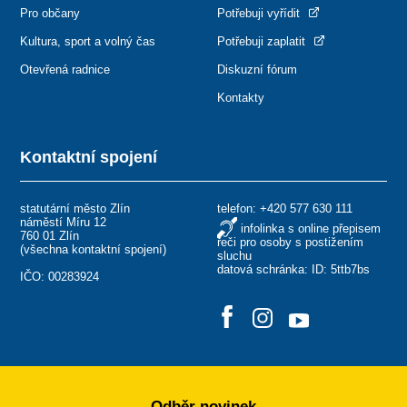
Pro občany
Potřebuji vyřídit
Kultura, sport a volný čas
Potřebuji zaplatit
Otevřená radnice
Diskuzní fórum
Kontakty
Kontaktní spojení
statutární město Zlín
telefon:
+420 577 630 111
náměstí Míru 12
infolinka s online přepisem
760 01 Zlín
řeči pro osoby s postižením
(
všechna kontaktní spojení
)
sluchu
datová schránka: ID: 5ttb7bs
IČO: 00283924
Odběr novinek