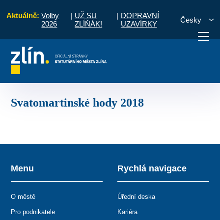
Aktuálně:
Volby
|
UŽ SU
|
DOPRAVNÍ
Česky
2026
ZLÍŇÁK!
UZAVÍRKY
 a volný čas
Jarmarky
Jarmarky 2018
Svatomartinské hody 2018
otřebuji vyřídit
Potřebuji zaplatit
Diskuzní fór
Svatomartinské hody 2018
Menu
Rychlá navigace
O městě
Úřední deska
Pro podnikatele
Kariéra