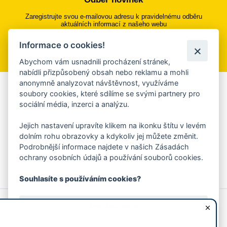
Zaregistrujte svou e-mailovou adresu k pravidelnému odběru
aktuálních informací z našeho webu
Informace o cookies!
Přihlásit se k odběru
Abychom vám usnadnili procházení stránek,
nabídli přizpůsobený obsah nebo reklamu a mohli
anonymně analyzovat návštěvnost, využíváme
Aplikace Mobilní rozhlas
soubory cookies, které sdílíme se svými partnery pro
sociální média, inzerci a analýzu.
Chcete dostávat do svého mobilu či mailu upozornění na
blížící se nebezpečí, odstávky, poruchy a výpadky energií,
Jejich nastavení upravíte klikem na ikonku štítu v levém
ankety, pozvánky na kulturní a sportovní akce?
dolním rohu obrazovky a kdykoliv jej můžete změnit.
Více informací o aplikaci
Podrobnější informace najdete v našich Zásadách
ochrany osobních údajů a používání souborů cookies.
Souhlasíte s používáním cookies?
© 2026 Magistrát města Zlína
Prohlášení o používání cookies
Ano, souhlasím
všechna práva vyhrazena
Ochrana osobních údajů
Prohlášení o přístupnosti
Podněty k webovým stránkám
Kontakt:
webmaster@zlin.eu