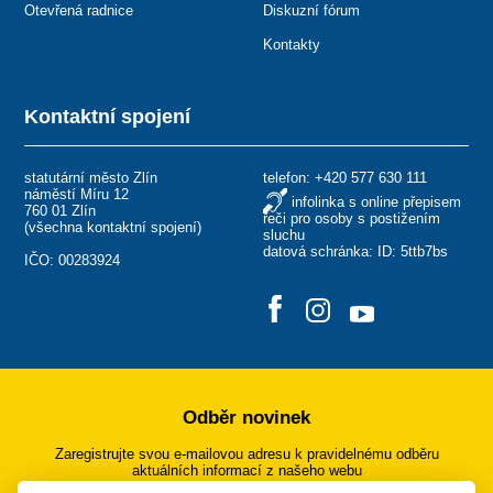
Otevřená radnice
Diskuzní fórum
Kontakty
Kontaktní spojení
statutární město Zlín
telefon:
+420 577 630 111
náměstí Míru 12
infolinka s online přepisem
760 01 Zlín
řeči pro osoby s postižením
(
všechna kontaktní spojení
)
sluchu
datová schránka: ID: 5ttb7bs
IČO: 00283924
Odběr novinek
Zaregistrujte svou e-mailovou adresu k pravidelnému odběru
aktuálních informací z našeho webu