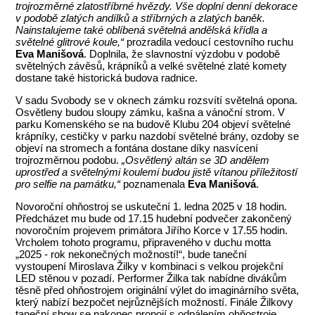
trojrozměrné zlatostříbrné hvězdy. Vše doplní denní dekorace
v podobě zlatých andílků a stříbrných a zlatých baněk.
Nainstalujeme také oblíbená světelná andělská křídla a
světelné glitrové koule,“
prozradila vedoucí cestovního ruchu
Eva Manišová
. Doplnila, že slavnostní výzdobu v podobě
světelných závěsů, krápníků a velké světelné zlaté komety
dostane také historická budova radnice.
V sadu Svobody se v oknech zámku rozsvítí světelná opona.
Osvětleny budou sloupy zámku, kašna a vánoční strom. V
parku Komenského se na budově Klubu 204 objeví světelné
krápníky, cestičky v parku nazdobí světelné brány, ozdoby se
objeví na stromech a fontána dostane díky nasvícení
trojrozměrnou podobu.
„Osvětlený altán se 3D andělem
uprostřed a světelnými koulemi budou jistě vítanou příležitostí
pro selfie na památku,“
poznamenala
Eva Manišová
.
Novoroční ohňostroj se uskuteční 1. ledna 2025 v 18 hodin.
Předcházet mu bude od 17.15 hudební podvečer zakončený
novoročním projevem primátora Jiřího Korce v 17.55 hodin.
Vrcholem tohoto programu, připraveného v duchu motta
„2025 - rok nekonečných možností!“, bude taneční
vystoupení Miroslava Žilky v kombinaci s velkou projekční
LED stěnou v pozadí. Performer Žilka tak nabídne divákům
těsně před ohňostrojem originální výlet do imaginárního světa,
který nabízí bezpočet nejrůznějších možností. Finále Žilkovy
taneční show se nakonec propojí s odpálením ohňostroje.