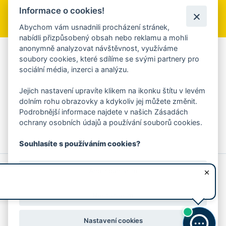
Informace o cookies!
Přihlásit se k odběru
Abychom vám usnadnili procházení stránek,
nabídli přizpůsobený obsah nebo reklamu a mohli
anonymně analyzovat návštěvnost, využíváme
Aplikace Mobilní rozhlas
soubory cookies, které sdílíme se svými partnery pro
sociální média, inzerci a analýzu.
Chcete dostávat do svého mobilu či mailu upozornění na
blížící se nebezpečí, odstávky, poruchy a výpadky energií,
Jejich nastavení upravíte klikem na ikonku štítu v levém
ankety, pozvánky na kulturní a sportovní akce?
dolním rohu obrazovky a kdykoliv jej můžete změnit.
Více informací o aplikaci
Podrobnější informace najdete v našich Zásadách
ochrany osobních údajů a používání souborů cookies.
Souhlasíte s používáním cookies?
© 2026 Magistrát města Zlína
Prohlášení o používání cookies
Ano, souhlasím
všechna práva vyhrazena
Ochrana osobních údajů
Prohlášení o přístupnosti
Podněty k webovým stránkám
Kontakt:
webmaster@zlin.eu
Nesouhlasím
Nastavení cookies