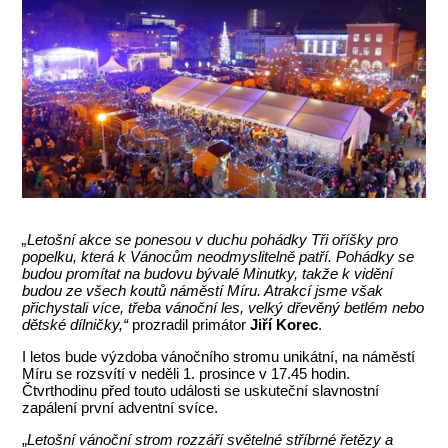
„Letošní akce se ponesou v duchu pohádky Tři oříšky pro
popelku, která k Vánocům neodmyslitelně patří. Pohádky se
budou promítat na budovu bývalé Minutky, takže k vidění
budou ze všech koutů náměstí Míru. Atrakcí jsme však
přichystali více, třeba vánoční les, velký dřevěný betlém nebo
dětské dílničky,“
prozradil primátor
Jiří Korec
.
I letos bude výzdoba vánočního stromu unikátní, na náměstí
Míru se rozsvítí v neděli 1. prosince v 17.45 hodin.
Čtvrthodinu před touto události se uskuteční slavnostní
zapálení první adventní svíce.
„
Letošní vánoční strom rozzáří světelné stříbrné řetězy a