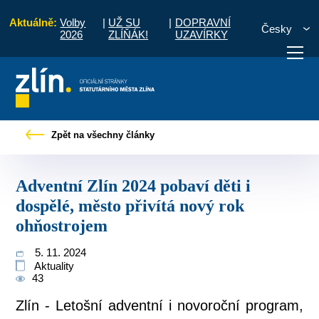
Aktuálně:
Volby
|
UŽ SU
|
DOPRAVNÍ
Česky
2026
ZLÍŇÁK!
UZAVÍRKY
ntní Zlín 2024 pobaví děti i dospělé, město přivítá nový rok ohňostrojem
Zpět na všechny články
otřebuji vyřídit
Potřebuji zaplatit
Diskuzní fór
Adventní Zlín 2024 pobaví děti i
dospělé, město přivítá nový rok
ohňostrojem
5. 11. 2024
Aktuality
43
Zlín - Letošní adventní i novoroční program,