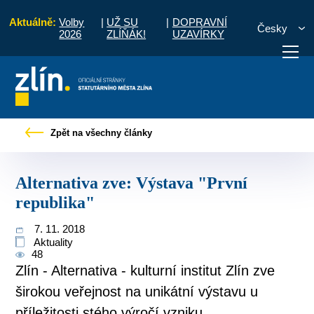
Aktuálně:
Volby
|
UŽ SU
|
DOPRAVNÍ
Česky
2026
ZLÍŇÁK!
UZAVÍRKY
o občany
Tiskové zprávy
Alternativa zve: Výstava "První republika"
Zpět na všechny články
otřebuji vyřídit
Potřebuji zaplatit
Diskuzní fór
Alternativa zve: Výstava "První
republika"
7. 11. 2018
Aktuality
48
Zlín - Alternativa - kulturní institut Zlín zve
širokou veřejnost na unikátní výstavu u
příležitosti stého výročí vzniku