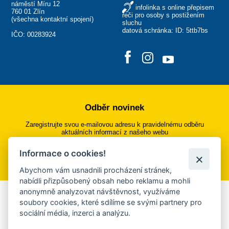
náměstí Míru 12
infolinka s online přepisem
760 01 Zlín
řeči pro osoby s postižením
(
všechna kontaktní spojení
)
sluchu
datová schránka: ID: 5ttb7bs
IČO: 00283924
Odběr novinek
Zaregistrujte svou e-mailovou adresu k pravidelnému odběru
aktuálních informací z našeho webu
Informace o cookies!
Přihlásit se k odběru
Abychom vám usnadnili procházení stránek,
nabídli přizpůsobený obsah nebo reklamu a mohli
anonymně analyzovat návštěvnost, využíváme
Aplikace Mobilní rozhlas
soubory cookies, které sdílíme se svými partnery pro
sociální média, inzerci a analýzu.
Chcete dostávat do svého mobilu či mailu upozornění na
blížící se nebezpečí, odstávky, poruchy a výpadky energií,