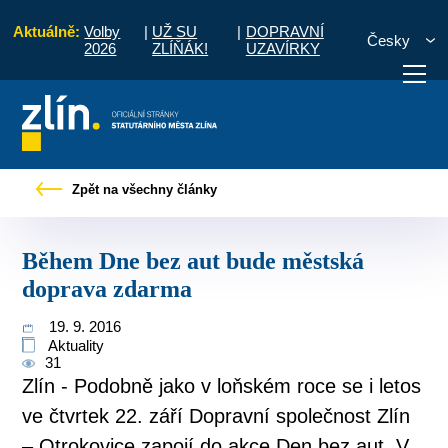
Aktuálně:
Volby
|
UŽ SU
|
DOPRAVNÍ
Česky
2026
ZLÍŇÁK!
UZAVÍRKY
Tiskové zprávy
Během Dne bez aut bude městská doprava zdarma
Zpět na všechny články
otřebuji vyřídit
Potřebuji zaplatit
Diskuzní fór
Během Dne bez aut bude městská
doprava zdarma
19. 9. 2016
Aktuality
31
Zlín - Podobně jako v loňském roce se i letos
ve čtvrtek 22. září Dopravní společnost Zlín
– Otrokovice zapojí do akce Den bez aut. V