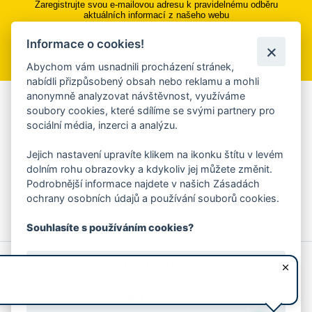
Zaregistrujte svou e-mailovou adresu k pravidelnému odběru
aktuálních informací z našeho webu
Informace o cookies!
Přihlásit se k odběru
Abychom vám usnadnili procházení stránek,
nabídli přizpůsobený obsah nebo reklamu a mohli
anonymně analyzovat návštěvnost, využíváme
Aplikace Mobilní rozhlas
soubory cookies, které sdílíme se svými partnery pro
sociální média, inzerci a analýzu.
Chcete dostávat do svého mobilu či mailu upozornění na
blížící se nebezpečí, odstávky, poruchy a výpadky energií,
Jejich nastavení upravíte klikem na ikonku štítu v levém
ankety, pozvánky na kulturní a sportovní akce?
dolním rohu obrazovky a kdykoliv jej můžete změnit.
Více informací o aplikaci
Podrobnější informace najdete v našich Zásadách
ochrany osobních údajů a používání souborů cookies.
Souhlasíte s používáním cookies?
© 2026 Magistrát města Zlína
Prohlášení o používání cookies
Ano, souhlasím
všechna práva vyhrazena
Ochrana osobních údajů
Prohlášení o přístupnosti
Podněty k webovým stránkám
Kontakt:
webmaster@zlin.eu
Nesouhlasím