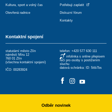
Kultura, sport a volný čas
Potřebuji zaplatit
Otevřená radnice
Diskuzní fórum
Kontakty
Kontaktní spojení
statutární město Zlín
telefon:
+420 577 630 111
náměstí Míru 12
infolinka s online přepisem
760 01 Zlín
řeči pro osoby s postižením
(
všechna kontaktní spojení
)
sluchu
datová schránka: ID: 5ttb7bs
IČO: 00283924
Odběr novinek