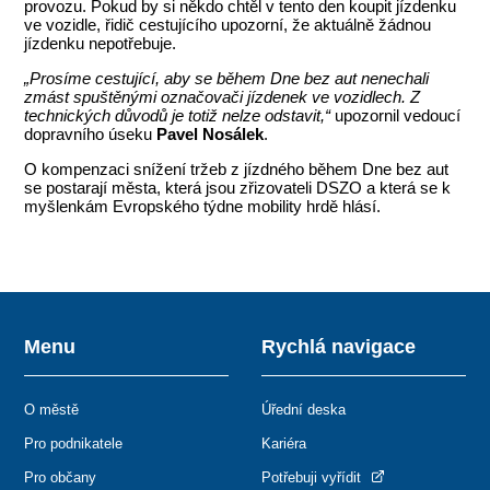
provozu. Pokud by si někdo chtěl v tento den koupit jízdenku
ve vozidle, řidič cestujícího upozorní, že aktuálně žádnou
jízdenku nepotřebuje.
„Prosíme cestující, aby se během Dne bez aut nenechali
zmást spuštěnými označovači jízdenek ve vozidlech. Z
technických důvodů je totiž nelze odstavit,“
upozornil vedoucí
dopravního úseku
Pavel Nosálek
.
O kompenzaci snížení tržeb z jízdného během Dne bez aut
se postarají města, která jsou zřizovateli DSZO a která se k
myšlenkám Evropského týdne mobility hrdě hlásí.
Menu
Rychlá navigace
O městě
Úřední deska
Pro podnikatele
Kariéra
Pro občany
Potřebuji vyřídit