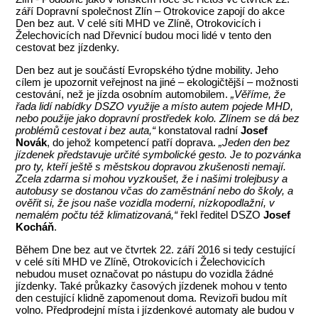
září Dopravní společnost Zlín – Otrokovice zapojí do akce
Den bez aut. V celé síti MHD ve Zlíně, Otrokovicích i
Želechovicích nad Dřevnicí budou moci lidé v tento den
cestovat bez jízdenky.
Den bez aut je součástí Evropského týdne mobility. Jeho
cílem je upozornit veřejnost na jiné – ekologičtější – možnosti
cestování, než je jízda osobním automobilem.
„Věříme, že
řada lidí nabídky DSZO využije a místo autem pojede MHD,
nebo použije jako dopravní prostředek kolo. Zlínem se dá bez
problémů cestovat i bez auta,“
konstatoval radní
Josef
Novák
, do jehož kompetencí patří doprava.
„Jeden den bez
jízdenek představuje určité symbolické gesto. Je to pozvánka
pro ty, kteří ještě s městskou dopravou zkušenosti nemají.
Zcela zdarma si mohou vyzkoušet, že i našimi trolejbusy a
autobusy se dostanou včas do zaměstnání nebo do školy, a
ověřit si, že jsou naše vozidla moderní, nízkopodlažní, v
nemalém počtu též klimatizovaná,“
řekl ředitel DSZO
Josef
Kocháň
.
Během Dne bez aut ve čtvrtek 22. září 2016 si tedy cestující
v celé síti MHD ve Zlíně, Otrokovicích i Želechovicích
nebudou muset označovat po nástupu do vozidla žádné
jízdenky. Také průkazky časových jízdenek mohou v tento
den cestující klidně zapomenout doma. Revizoři budou mít
volno. Předprodejní místa i jízdenkové automaty ale budou v