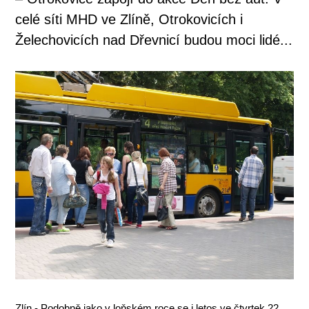
celé síti MHD ve Zlíně, Otrokovicích i
Želechovicích nad Dřevnicí budou moci lidé...
Zlín - Podobně jako v loňském roce se i letos ve čtvrtek 22.