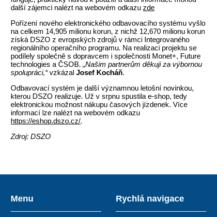
další zájemci nalézt na webovém odkazu
zde
Pořízení nového elektronického odbavovacího systému vyšlo
na celkem 14,905 milionu korun, z nichž 12,670 milionu korun
získá DSZO z evropských zdrojů v rámci Integrovaného
regionálního operačního programu. Na realizaci projektu se
podílely společně s dopravcem i společnosti Monet+, Future
technologies a ČSOB.
„Našim partnerům děkuji za výbornou
spolupráci,“
vzkázal
Josef Kocháň
.
Odbavovací systém je další významnou letošní novinkou,
kterou DSZO realizuje. Už v srpnu spustila e-shop, tedy
elektronickou možnost nákupu časových jízdenek. Více
informací lze nalézt na webovém odkazu
https://eshop.dszo.cz/
.
Zdroj: DSZO
Menu
Rychlá navigace