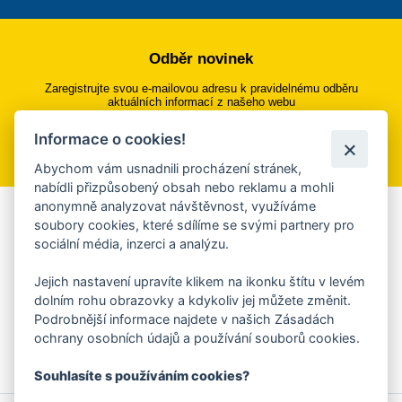
Odběr novinek
Zaregistrujte svou e-mailovou adresu k pravidelnému odběru
aktuálních informací z našeho webu
Informace o cookies!
Přihlásit se k odběru
Abychom vám usnadnili procházení stránek,
nabídli přizpůsobený obsah nebo reklamu a mohli
anonymně analyzovat návštěvnost, využíváme
Aplikace Mobilní rozhlas
soubory cookies, které sdílíme se svými partnery pro
sociální média, inzerci a analýzu.
Chcete dostávat do svého mobilu či mailu upozornění na
blížící se nebezpečí, odstávky, poruchy a výpadky energií,
Jejich nastavení upravíte klikem na ikonku štítu v levém
ankety, pozvánky na kulturní a sportovní akce?
dolním rohu obrazovky a kdykoliv jej můžete změnit.
Více informací o aplikaci
Podrobnější informace najdete v našich Zásadách
ochrany osobních údajů a používání souborů cookies.
Souhlasíte s používáním cookies?