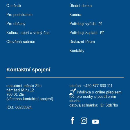
O městě
Úřední deska
Pro podnikatele
Kariéra
Pro občany
Potřebuji vyřídit
Kultura, sport a volný čas
Potřebuji zaplatit
Otevřená radnice
Diskuzní fórum
Kontakty
Kontaktní spojení
statutární město Zlín
telefon:
+420 577 630 111
náměstí Míru 12
infolinka s online přepisem
760 01 Zlín
řeči pro osoby s postižením
(
všechna kontaktní spojení
)
sluchu
datová schránka: ID: 5ttb7bs
IČO: 00283924