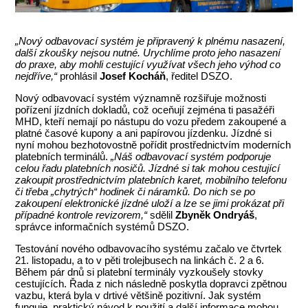
„Nový odbavovací systém je připravený k plnému nasazení,
další zkoušky nejsou nutné. Urychlíme proto jeho nasazení
do praxe, aby mohli cestující využívat všech jeho výhod co
nejdříve,“
prohlásil
Josef Kocháň
, ředitel DSZO.
Nový odbavovací systém významně rozšiřuje možnosti
pořízení jízdních dokladů, což oceňují zejména ti pasažéři
MHD, kteří nemají po nástupu do vozu předem zakoupené a
platné časové kupony a ani papírovou jízdenku. Jízdné si
nyní mohou bezhotovostně pořídit prostřednictvím moderních
platebních terminálů.
„Náš odbavovací systém podporuje
celou řadu platebních nosičů. Jízdné si tak mohou cestující
zakoupit prostřednictvím platebních karet, mobilního telefonu
či třeba „chytrých“ hodinek či náramků. Do nich se po
zakoupení elektronické jízdné uloží a lze se jimi prokázat při
případné kontrole revizorem,“
sdělil
Zbyněk Ondryáš
,
správce informačních systémů DSZO.
Testování nového odbavovacího systému začalo ve čtvrtek
21. listopadu, a to v pěti trolejbusech na linkách č. 2 a 6.
Během pár dnů si platební terminály vyzkoušely stovky
cestujících. Řada z nich následně poskytla dopravci zpětnou
vazbu, která byla v drtivé většině pozitivní. Jak systém
funguje, praktický návod k použití a další informace mohou