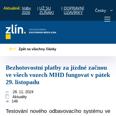
Aktuálně:
Volby
|
UŽ SU
|
DOPRAVNÍ
Česky
2026
ZLÍŇÁK!
UZAVÍRKY
y za jízdné začnou ve všech vozech MHD fungovat v pátek 29. listopadu
Zpět na všechny články
otřebuji vyřídit
Potřebuji zaplatit
Diskuzní fór
Bezhotovostní platby za jízdné začnou
ve všech vozech MHD fungovat v pátek
29. listopadu
28. 11. 2024
Aktuality
146
Testování nového odbavovacího systému ve