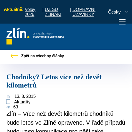
Aktuálně:
Volby
|
UŽ SU
|
DOPRAVNÍ
Česky
2026
ZLÍŇÁK!
UZAVÍRKY
o občany
Tiskové zprávy
Chodníky? Letos více než devět kilometrů
Zpět na všechny články
otřebuji vyřídit
Potřebuji zaplatit
Diskuzní fór
Chodníky? Letos více než devět
kilometrů
13. 8. 2015
Aktuality
63
Zlín – Více než devět kilometrů chodníků
bude letos ve Zlíně opraveno. V řadě případů
budou tyto komunikace pro pěší také