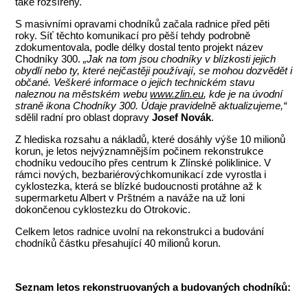
také rozšířeny.
S masivními opravami chodníků začala radnice před pěti
roky. Síť těchto komunikací pro pěší tehdy podrobně
zdokumentovala, podle délky dostal tento projekt název
Chodníky 300.
„Jak na tom jsou chodníky v blízkosti jejich
obydlí nebo ty, které nejčastěji používají, se mohou dozvědět i
občané. Veškeré informace o jejich technickém stavu
naleznou na městském webu
www.zlin.eu
, kde je na úvodní
straně ikona Chodníky 300. Údaje pravidelně aktualizujeme,“
sdělil radní pro oblast dopravy
Josef Novák
.
Z hlediska rozsahu a nákladů, které dosáhly výše 10 milionů
korun, je letos nejvýznamnějším počinem rekonstrukce
chodníku vedoucího přes centrum k Zlínské poliklinice. V
rámci nových, bezbariérovýchkomunikací zde vyrostla i
cyklostezka, která se blízké budoucnosti protáhne až k
supermarketu Albert v Prštném a naváže na už loni
dokončenou cyklostezku do Otrokovic.
Celkem letos radnice uvolní na rekonstrukci a budování
chodníků částku přesahující 40 milionů korun.
Seznam letos rekonstruovaných a budovaných chodníků: