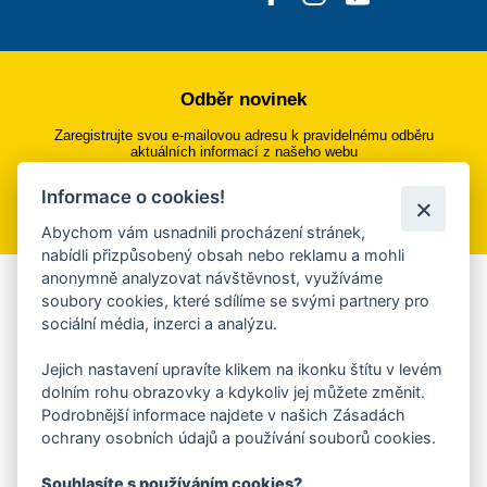
Odběr novinek
Zaregistrujte svou e-mailovou adresu k pravidelnému odběru
aktuálních informací z našeho webu
Informace o cookies!
Přihlásit se k odběru
Abychom vám usnadnili procházení stránek,
nabídli přizpůsobený obsah nebo reklamu a mohli
anonymně analyzovat návštěvnost, využíváme
Aplikace Mobilní rozhlas
soubory cookies, které sdílíme se svými partnery pro
sociální média, inzerci a analýzu.
Chcete dostávat do svého mobilu či mailu upozornění na
blížící se nebezpečí, odstávky, poruchy a výpadky energií,
Jejich nastavení upravíte klikem na ikonku štítu v levém
ankety, pozvánky na kulturní a sportovní akce?
dolním rohu obrazovky a kdykoliv jej můžete změnit.
Více informací o aplikaci
Podrobnější informace najdete v našich Zásadách
ochrany osobních údajů a používání souborů cookies.
Souhlasíte s používáním cookies?