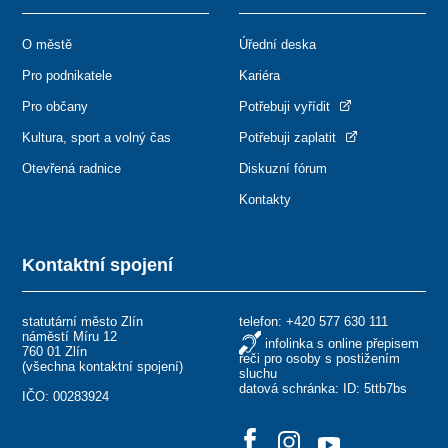
O městě
Úřední deska
Pro podnikatele
Kariéra
Pro občany
Potřebuji vyřídit
Kultura, sport a volný čas
Potřebuji zaplatit
Otevřená radnice
Diskuzní fórum
Kontakty
Kontaktní spojení
statutární město Zlín
telefon:
+420 577 630 111
náměstí Míru 12
infolinka s online přepisem
760 01 Zlín
řeči pro osoby s postižením
(
všechna kontaktní spojení
)
sluchu
datová schránka: ID: 5ttb7bs
IČO: 00283924