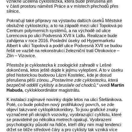
vznikne ucelená cyklostezka, která bude přerušena jen
v části prostoru náměstí Práce a v místech přechodů přes
silnice.
Pokračují také přípravy na výstavbu dalších úseků Městské
obslužné cyklostezky, a to na západě mezi ulicí Topolová po
Centrum polymerních systémů, a na východě od ulice
Lorencova po ulici Podvesná XVII k Lidlu. Realizace bude
zahájena v roce 2016. Poslední úseky od Hypermarketu
Albert k ulici Topolová a podél ulice Podvesná XVII se budou
řešit ve vazbě na rekonstrukci železniční trati Otrokovice –
Zlín – Vizovice.
Přestože je cyklostezka k zoologické zahradě v Lešné
dokončená, letos ještě dojde k jejímu vylepšení. A to v úseku
před historickou budovou Lázní Kostelec, kde je dosud
přerušena pěší zónou.
„Postavíme zde cyklostezku, která
bezpečně oddělí cyklisty a bruslaře od chodců,“
uvedl
Martin
Habuda
, cyklokloordinátor magistrátu.
K instalaci zajímavé novinky dojde letos na ulici Štefánikova.
Poté, co bude položen nový protihlukový povrch, se zde
objeví takzvané cyklopiktokoridory. To jsou grafické znaky
vyznačené při okrajích vozovky, vyobrazující cyklistu, které
se pravidelně po několika metrech opakují. Vyobrazení
psychologicky působí na řidiče, kteří díky nim mají tendenci
držet se blíže středové čáry a pro cyklisty tak vzniká více