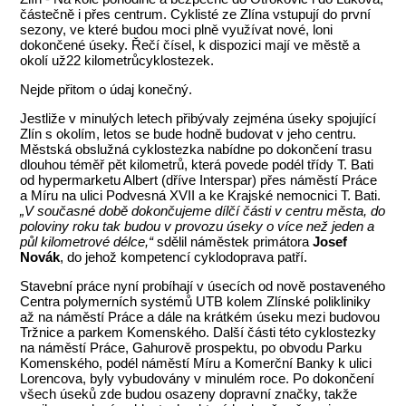
částečně i přes centrum. Cyklisté ze Zlína vstupují do první
sezony, ve které budou moci plně využívat nové, loni
dokončené úseky. Řečí čísel, k dispozici mají ve městě a
okolí už22 kilometrůcyklostezek.
Nejde přitom o údaj konečný.
Jestliže v minulých letech přibývaly zejména úseky spojující
Zlín s okolím, letos se bude hodně budovat v jeho centru.
Městská obslužná cyklostezka nabídne po dokončení trasu
dlouhou téměř pět kilometrů, která povede podél třídy T. Bati
od hypermarketu Albert (dříve Interspar) přes náměstí Práce
a Míru na ulici Podvesná XVII a ke Krajské nemocnici T. Bati.
„V současné době dokončujeme dílčí části v centru města, do
poloviny roku tak budou v provozu úseky o více než jeden a
půl kilometrové délce,“
sdělil náměstek primátora
Josef
Novák
, do jehož kompetencí cyklodoprava patří.
Stavební práce nyní probíhají v úsecích od nově postaveného
Centra polymerních systémů UTB kolem Zlínské polikliniky
až na náměstí Práce a dále na krátkém úseku mezi budovou
Tržnice a parkem Komenského. Další části této cyklostezky
na náměstí Práce, Gahurově prospektu, po obvodu Parku
Komenského, podél náměstí Míru a Komerční Banky k ulici
Lorencova, byly vybudovány v minulém roce. Po dokončení
všech úseků zde budou osazeny dopravní značky, takže