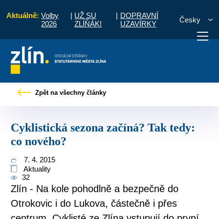
Aktuálně:
Volby
|
UŽ SU
|
DOPRAVNÍ
Česky
2026
ZLÍŇÁK!
UZAVÍRKY
Tiskové zprávy
Cyklistická sezona začíná? Tak tedy: co nového?
Zpět na všechny články
otřebuji vyřídit
Potřebuji zaplatit
Diskuzní fór
Cyklistická sezona začíná? Tak tedy:
co nového?
7. 4. 2015
Aktuality
32
Zlín - Na kole pohodlně a bezpečně do
Otrokovic i do Lukova, částečně i přes
centrum. Cyklisté ze Zlína vstupují do první