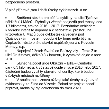
bezpečného prostoru.
V plné přípravě jsou i další úseky cyklostezek. A to:
· Smíšená stezka pro pěší a cyklisty na ulici Tyršovo
nábřeží (U Máců - Rybníky) včetně podjezdů pod mosty, cca
1,7 kilometru, stavba 2016 – 2017. Poznámka: vzhledem
k vysoké intenzitě dopravy a k nedostatku prostoru na
křižovatce U Máců bude cyklostezka vedena pod
Cigánovským mostem, obdobně by tomu mělo být na
Čepkově, město o této stavbě úspěšně jedná s Povodím
Moravy, s.p.
· Napojení Jižních Svahů od Baťovy vily – Teplo Zlín
ulicí Družstevní, délka0,3 kilometru, k výstavbě dojde v roce
2016
· Slunečná podél ulice Okružní – Billa – Centrální
park,0,9 kilometru, k výstavbě dojde v roce 2016 nebo 2017,
částečně budou využity stávající chodníky, které budou
v úzkých místech rozšířeny
· V současnosti znovu ožívají také úvahy o výstavbě
cyklostezky ze Zlína do Vizovic. Pokud se projekt podaří
připravit, mohla by být dokončena do roku 2020