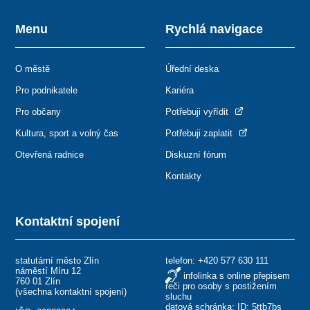
Menu
Rychlá navigace
O městě
Úřední deska
Pro podnikatele
Kariéra
Pro občany
Potřebuji vyřídit
Kultura, sport a volný čas
Potřebuji zaplatit
Otevřená radnice
Diskuzní fórum
Kontakty
Kontaktní spojení
statutární město Zlín
telefon:
+420 577 630 111
náměstí Míru 12
infolinka s online přepisem
760 01 Zlín
řeči pro osoby s postižením
(
všechna kontaktní spojení
)
sluchu
datová schránka: ID: 5ttb7bs