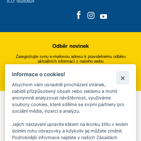
IČO: 00283924
Odběr novinek
Zaregistrujte svou e-mailovou adresu k pravidelnému odběru
aktuálních informací z našeho webu
Informace o cookies!
Přihlásit se k odběru
Abychom vám usnadnili procházení stránek,
nabídli přizpůsobený obsah nebo reklamu a mohli
anonymně analyzovat návštěvnost, využíváme
Aplikace Mobilní rozhlas
soubory cookies, které sdílíme se svými partnery pro
sociální média, inzerci a analýzu.
Chcete dostávat do svého mobilu či mailu upozornění na
blížící se nebezpečí, odstávky, poruchy a výpadky energií,
Jejich nastavení upravíte klikem na ikonku štítu v levém
ankety, pozvánky na kulturní a sportovní akce?
dolním rohu obrazovky a kdykoliv jej můžete změnit.
Více informací o aplikaci
Podrobnější informace najdete v našich Zásadách