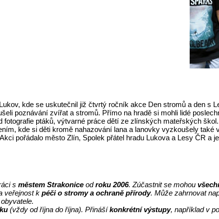
 Lukov, kde se uskutečnil již čtvrtý ročník akce Den stromů a den s 
oušeli poznávání zvířat a stromů. Přímo na hradě si mohli lidé posl
 fotografie ptáků, výtvarné práce dětí ze zlínských mateřských škol. D
ím, kde si děti kromě nahazování lana a lanovky vyzkoušely také výs
Akci pořádalo město Zlín, Spolek přátel hradu Lukova a Lesy ČR a 
ráci s
městem Strakonice
od
roku 2006
. Zúčastnit se mohou
všech
a veřejnost k
péči o stromy a ochraně přírody
. Může zahrnovat nap
 obyvatele.
oku
(vždy od října do října). Přináší
konkrétní výstupy
, například v 