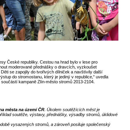
Lesy České republiky. Cestou na hrad bylo v lese pro
echnout moderované přednášky o dravcích, vyzkoušet
ěti se zapojily do tvořivých dílniček a navštívily další
tup do stromostanu, který je jediný v republice,“ uvedla
je součástí kampaně Zlín-město stromů 2013-2104.
na města na území ČR
. Úkolem soutěžících měst je
říklad soutěže, výstavy, přednášky, výsadby stromů, úklidové
podobě vysazených stromů, a zároveň posiluje společenský