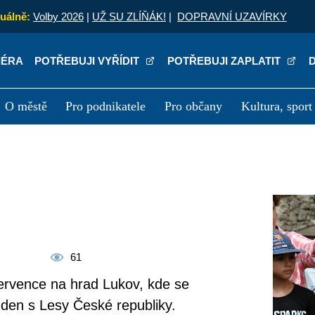
uálně:
Volby 2026
|
UŽ SU ZLÍŇÁK!
|
DOPRAVNÍ UZAVÍRKY
IÉRA
POTŘEBUJI VYŘÍDIT
POTŘEBUJI ZAPLATIT
O městě
Pro podnikatele
Pro občany
Kultura, sport
a
Kariéra
P
61
července na hrad Lukov, kde se
a den s Lesy České republiky.