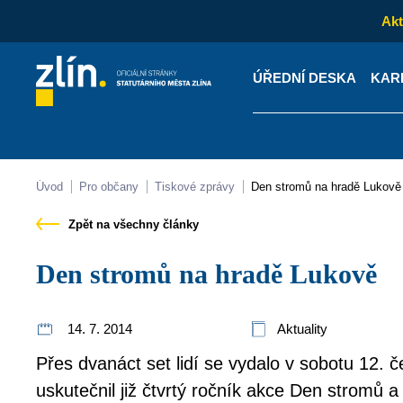
Akt
ÚŘEDNÍ DESKA
KAR
Kontakty
Úřední desk
Úvod
Pro občany
Tiskové zprávy
Den stromů na hradě Lukově
Zpět na všechny články
Den stromů na hradě Lukově
14. 7. 2014
Aktuality
Přes dvanáct set lidí se vydalo v sobotu 12. 
uskutečnil již čtvrtý ročník akce Den stromů 