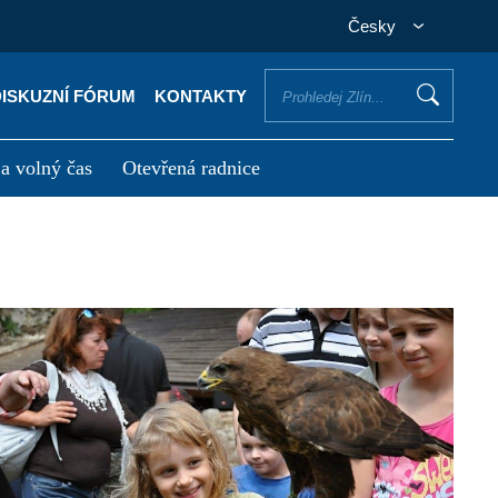
Česky
DISKUZNÍ FÓRUM
KONTAKTY
 a volný čas
Otevřená radnice
otřebuji vyřídit
Potřebuji zaplatit