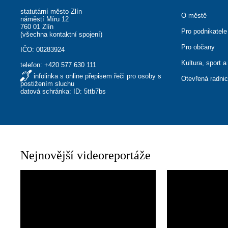
statutární město Zlín
O městě
náměstí Míru 12
760 01 Zlín
Pro podnikatele
(
všechna kontaktní spojení
)
Pro občany
IČO: 00283924
Kultura, sport a
telefon:
+420 577 630 111
infolinka s online přepisem řeči pro osoby s
Otevřená radni
postižením sluchu
datová schránka: ID: 5ttb7bs
Nejnovější videoreportáže