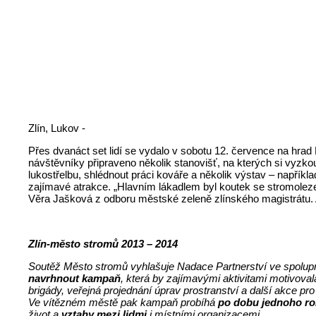
Zlín, Lukov -
Přes dvanáct set lidí se vydalo v sobotu 12. července na hrad
návštěvníky připraveno několik stanovišť, na kterých si vyzk
lukostřelbu, shlédnout práci kováře a několik výstav – například
zajímavé atrakce. „Hlavním lákadlem byl koutek se stromolezen
Věra Jašková z odboru městské zeleně zlínského magistrátu. 
Zlín-město stromů 2013 – 2014
Soutěž Město stromů vyhlašuje Nadace Partnerství ve spolup
navrhnout kampaň
, která by zajímavými aktivitami motivoval
brigády, veřejná projednání úprav prostranství a další akce pro
Ve vítězném městě pak kampaň probíhá
po dobu jednoho r
život a
vztahy mezi lidmi
i místními organizacemi.