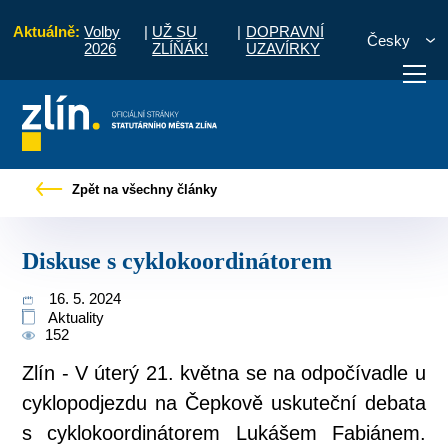
Aktuálně:
Volby
|
UŽ SU
|
DOPRAVNÍ
Česky
2026
ZLÍŇÁK!
UZAVÍRKY
Úvod
Pro občany
Tiskové zprávy
Diskuse s cyklokoordinátorem
Zpět na všechny články
otřebuji vyřídit
Potřebuji zaplatit
Diskuzní fór
Diskuse s cyklokoordinátorem
16. 5. 2024
Aktuality
152
Zlín - V úterý 21. května se na odpočívadle u
cyklopodjezdu na Čepkově uskuteční debata
s cyklokoordinátorem Lukášem Fabiánem.