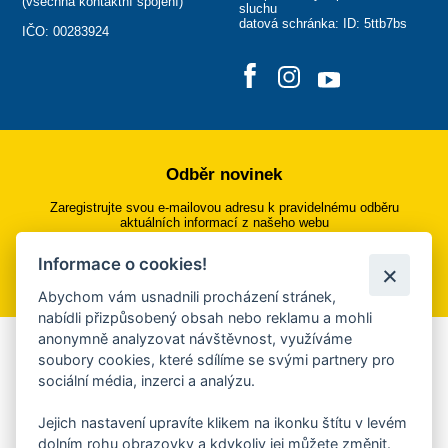
(
všechna kontaktní spojení
)
sluchu
datová schránka: ID: 5ttb7bs
IČO: 00283924
Odběr novinek
Zaregistrujte svou e-mailovou adresu k pravidelnému odběru
aktuálních informací z našeho webu
Informace o cookies!
Přihlásit se k odběru
Abychom vám usnadnili procházení stránek,
nabídli přizpůsobený obsah nebo reklamu a mohli
anonymně analyzovat návštěvnost, využíváme
Aplikace Mobilní rozhlas
soubory cookies, které sdílíme se svými partnery pro
sociální média, inzerci a analýzu.
Chcete dostávat do svého mobilu či mailu upozornění na
blížící se nebezpečí, odstávky, poruchy a výpadky energií,
Jejich nastavení upravíte klikem na ikonku štítu v levém
ankety, pozvánky na kulturní a sportovní akce?
dolním rohu obrazovky a kdykoliv jej můžete změnit.