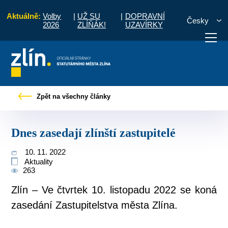
Aktuálně:
Volby
|
UŽ SU
|
DOPRAVNÍ
Česky
2026
ZLÍŇÁK!
UZAVÍRKY
vod
Pro občany
Tiskové zprávy
Dnes zasedají zlínští zastupitelé
Zpět na všechny články
otřebuji vyřídit
Potřebuji zaplatit
Diskuzní fór
Dnes zasedají zlínští zastupitelé
10. 11. 2022
Aktuality
263
Zlín – Ve čtvrtek 10. listopadu 2022 se koná
zasedání Zastupitelstva města Zlína.