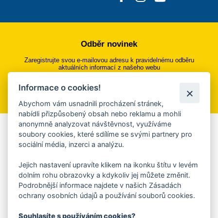
Odběr novinek
Zaregistrujte svou e-mailovou adresu k pravidelnému odběru
aktuálních informací z našeho webu
Informace o cookies!
Přihlásit se k odběru
Abychom vám usnadnili procházení stránek,
nabídli přizpůsobený obsah nebo reklamu a mohli
anonymně analyzovat návštěvnost, využíváme
Aplikace Mobilní rozhlas
soubory cookies, které sdílíme se svými partnery pro
sociální média, inzerci a analýzu.
Chcete dostávat do svého mobilu či mailu upozornění na
blížící se nebezpečí, odstávky, poruchy a výpadky energií,
Jejich nastavení upravíte klikem na ikonku štítu v levém
ankety, pozvánky na kulturní a sportovní akce?
dolním rohu obrazovky a kdykoliv jej můžete změnit.
Více informací o aplikaci
Podrobnější informace najdete v našich Zásadách
ochrany osobních údajů a používání souborů cookies.
Souhlasíte s používáním cookies?