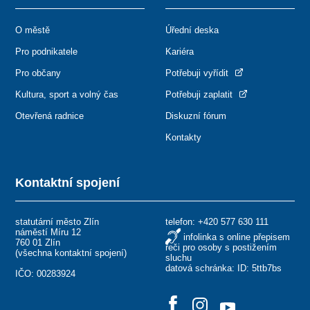
O městě
Úřední deska
Pro podnikatele
Kariéra
Pro občany
Potřebuji vyřídit
Kultura, sport a volný čas
Potřebuji zaplatit
Otevřená radnice
Diskuzní fórum
Kontakty
Kontaktní spojení
statutární město Zlín
telefon:
+420 577 630 111
náměstí Míru 12
infolinka s online přepisem
760 01 Zlín
řeči pro osoby s postižením
(
všechna kontaktní spojení
)
sluchu
datová schránka: ID: 5ttb7bs
IČO: 00283924