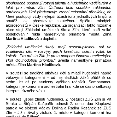
dlouhodobě podporují rozvoj talentu a hudebního vzdělávání a
také pro město Zlín. Ústřední kolo soutěže základních
uměleckých škol představuje vrchol celostátní přehlídky, do
které
postupují vždy nejlepší účastníci z jednotlivých krajů, a
soutěž tak představuje skutečnou špičku mladých
akordeonistů v České republice. Za organizací takto rozsáhlé
akce stojí Základní umělecká škola Zlín, které patří velké
poděkování,“ řekla náměstkyně primátora města Zlína
Martina Hladíková
a doplnila:
„Základní umělecké školy mají nezastupitelnou roli ve
vzdělávání dětí – rozvíjejí jejich kreativitu, talent i vztah ke
kultuře. Pro město Zlín je proto podpora činnosti uměleckých
škol dlouhodobou prioritou,“
uvedla náměstkyně primátora
města Zlína
Martina Hladíková.
V soutěži se tradičně utkávají děti a mladí hudebníci napříč
věkovými kategoriemi – od nejmladších žáků přibližně od
sedmi let až po studenty vyšších ročníků. Samostatnou
kategorií je komorní a orchestrální hra, kde se často setkávají
interpreti různého věku.
V soutěži uspěli zlínští hudebníci. Z hostující ZUŠ Zlín si Vít
Straka a Štěpán Kašpařík odnesli 2. cenu, duo Klapková
patrola ve složení Václav Dolina a Radim Kozánek ze ZUŠ
Zlín – Jižní Svahy získalo 1. místo v kategorii komorní hra
smíšená do 5 členů.