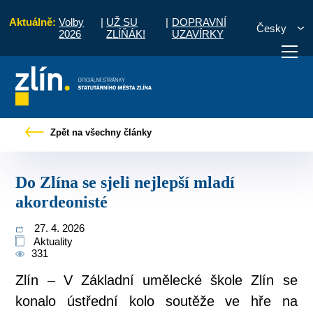
Aktuálně:
Volby
|
UŽ SU
|
DOPRAVNÍ
Česky
2026
ZLÍŇÁK!
UZAVÍRKY
občany
Tiskové zprávy
Do Zlína se sjeli nejlepší mladí akordeonisté
Zpět na všechny články
otřebuji vyřídit
Potřebuji zaplatit
Diskuzní fór
Do Zlína se sjeli nejlepší mladí
akordeonisté
27. 4. 2026
Aktuality
331
Zlín – V Základní umělecké škole Zlín se
konalo ústřední kolo soutěže ve hře na