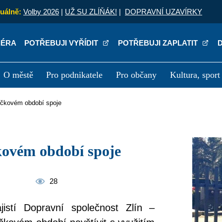
uálně:
Volby 2026
|
UŽ SU ZLÍŇÁK!
|
DOPRAVNÍ UZAVÍRKY
IÉRA
POTŘEBUJI VYŘÍDIT
POTŘEBUJI ZAPLATIT
O městě
Pro podnikatele
Pro občany
Kultura, sport
a
Kariéra
P
ušičkovém období spoje
čkovém období spoje
28
jistí Dopravní společnost Zlín –