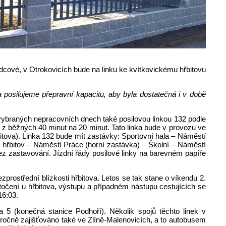
dcové, v Otrokovicích bude na linku ke kvítkovickému hřbitovu
a posilujeme přepravní kapacitu, aby byla dostatečná i v době
 vybraných nepracovních dnech také posilovou linkou 132 podle
til z běžných 40 minut na 20 minut. Tato linka bude v provozu ve
řbitova). Linka 132 bude mít zastávky: Sportovní hala – Náměstí
í hřbitov – Náměstí Práce (horní zastávka) – Školní – Náměstí
ez zastavování. Jízdní řády posilové linky na barevném papíře
rostřední blízkosti hřbitova. Letos se tak stane o víkendu 2.
točení u hřbitova, výstupu a případném nástupu cestujících se
16:03.
a 5 (konečná stanice Podhoří). Několik spojů těchto linek v
loročně zajišťováno také ve Zlíně-Malenovicích, a to autobusem