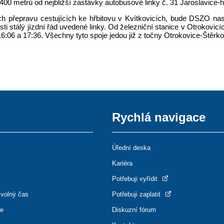
a 400 metrů od nejbližší zastávky autobusové linky č. 31 Jaroslavice-
cích přepravu cestujících ke hřbitovu v Kvítkovicích, bude DSZO 
ti stálý jízdní řád uvedené linky. Od železniční stanice v Otrokovi
:06 a 17:36. Všechny tyto spoje jedou již z točny Otrokovice-Štěrko
Rychlá navigace
Úřední deska
Kariéra
Potřebuji vyřídit
 volný čas
Potřebuji zaplatit
ce
Diskuzní fórum