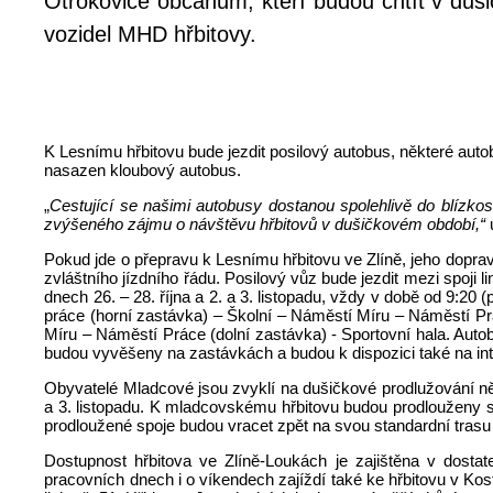
Otrokovice občanům, kteří budou chtít v duši
vozidel MHD hřbitovy.
K Lesnímu hřbitovu bude jezdit posilový autobus, některé aut
nasazen kloubový autobus.
„
Cestující se našimi autobusy dostanou spolehlivě do blízkos
zvýšeného zájmu o návštěvu hřbitovů v dušičkovém období,“
u
Pokud jde o přepravu k Lesnímu hřbitovu ve Zlíně, jeho dopra
zvláštního jízdního řádu. Posilový vůz bude jezdit mezi spoji l
dnech 26. – 28. října a 2. a 3. listopadu, vždy v době od 9:20
práce (horní zastávka) – Školní – Náměstí Míru – Náměstí Prá
Míru – Náměstí Práce (dolní zastávka) - Sportovní hala. Auto
budou vyvěšeny na zastávkách a budou k dispozici také na i
Obyvatelé Mladcové jsou zvyklí na dušičkové prodlužování něk
a 3. listopadu. K mladcovskému hřbitovu budou prodlouženy sp
prodloužené spoje budou vracet zpět na svou standardní trasu 
Dostupnost hřbitova ve Zlíně-Loukách je zajištěna v dostat
pracovních dnech i o víkendech zajíždí také ke hřbitovu v Kos