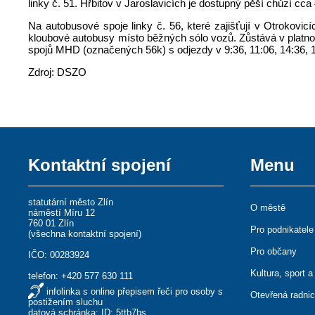
linky č. 51. Hřbitov v Jaroslavicích je dostupný pěší chůzí cc
Na autobusové spoje linky č. 56, které zajišťují v Otrokovi
kloubové autobusy místo běžných sólo vozů. Zůstává v platnos
spojů MHD (označených 56k) s odjezdy v 9:36, 11:06, 14:36, 16
Zdroj: DSZO
Kontaktní spojení
Menu
statutární město Zlín
O městě
náměstí Míru 12
760 01 Zlín
Pro podnikatele
(
všechna kontaktní spojení
)
Pro občany
IČO: 00283924
Kultura, sport a
telefon:
+420 577 630 111
infolinka s online přepisem řeči pro osoby s
Otevřená radni
postižením sluchu
datová schránka: ID: 5ttb7bs