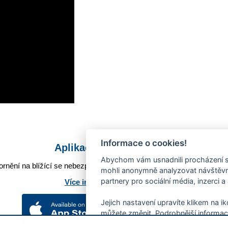
Informace o cookies!
Aplikace Mobilní rozhlas
Abychom vám usnadnili procházení s
rnění na blížící se nebezpečí, odstávky, poruchy a výpadky energií,
mohli anonymně analyzovat návštěvno
partnery pro sociální média, inzerci a
Více informací o aplikaci
Jejich nastavení upravíte klikem na i
můžete změnit. Podrobnější informac
používání souborů cookies.