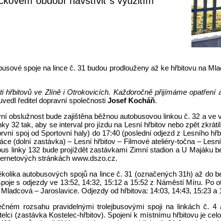
čkovém období navštívit s využitím
obusové spoje na lince č. 31 budou prodlouženy až ke hřbitovu na Mla
ti hřbitovů ve Zlíně i Otrokovicích. Každoročně přijímáme opatření 
vedl ředitel dopravní společnosti
Josef Kocháň
.
vní obslužnost bude zajištěna běžnou autobusovou linkou č. 32 a ve
inky 32 tak, aby se interval pro jízdu na Lesní hřbitov nebo zpět zkrá
 (první spoj od Sportovní haly) do 17:40 (poslední odjezd z Lesního h
ce (dolní zastávka) – Lesní hřbitov – Filmové ateliéry-točna – Lesn
bus linky 132 bude projíždět zastávkami Zimní stadion a U Majáku b
nternetových stránkách www.dszo.cz.
olika autobusových spojů na lince č. 31 (označených 31h) až do bezp
oje s odjezdy ve 13:52, 14:32, 15:12 a 15:52 z Náměstí Míru. Po o
Mladcová – Jaroslavice. Odjezdy od hřbitova: 14:03, 14:43, 15:23 a 
ečném rozsahu pravidelnými trolejbusovými spoji na linkách č. 4 
telci (zastávka Kostelec-hřbitov). Spojení k místnímu hřbitovu je ce