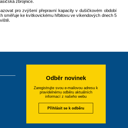
hasičská zbrojnice.
nasazovat pro zvýšení přepravní kapacity v dušičkovém období
cích směřuje ke kvítkovickému hřbitovu ve víkendových dnech 5
viště.
Odběr novinek
Zaregistrujte svou e-mailovou adresu k
pravidelnému odběru aktuálních
informací z našeho webu
Přihlásit se k odběru