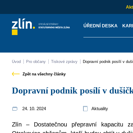
Akt
ÚŘEDNÍ DESKA
KAR
Kontakty
Úřední desk
Úvod
Pro občany
Tiskové zprávy
Dopravní podnik posílí v d
Zpět na všechny články
Dopravní podnik posílí v duši
24. 10. 2024
Aktuality
Zlín – Dostatečnou přepravní kapacitu za