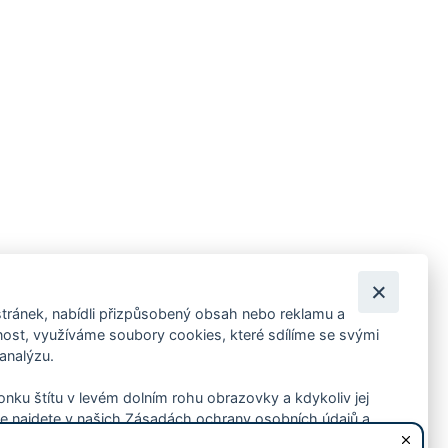
tránek, nabídli přizpůsobený obsah nebo reklamu a
 ankety, pozvánky na kulturní a sportovní akce?
st, využíváme soubory cookies, které sdílíme se svými
 analýzu.
konku štítu v levém dolním rohu obrazovky a kdykoliv jej
e najdete v našich Zásadách ochrany osobních údajů a