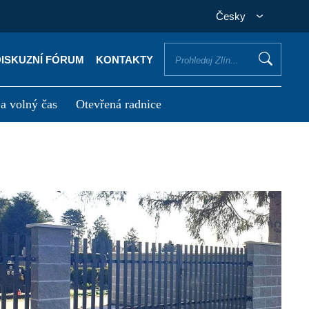
Česky
DISKUZNÍ FÓRUM
KONTAKTY
 a volný čas
Otevřená radnice
otřebuji vyřídit
Potřebuji zaplatit